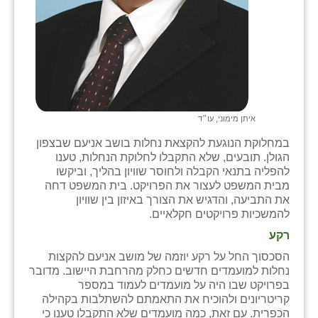
זוהר
הדר עם
חבצלת השרון
חמרה
איתן מימוני, עו״ד
חרב לאת
במחלוקת הנוגעת להקצאת נחלות בושב אניעם שבצפון
יבול (מורג)
הגולן. תובעים, שלא התקבלו לחלוקת הנחלות, טענו
להפליה בתנאי הקבלה ולחוסר שוויון בהליך, וביקשו
יקנעם
מבית המשפט לעצור את הפרויקט. בית המשפט דחה
את התביעה, והדגיש את הצורך באיזון בין שוויון
כליל
להמשכיות פרויקטים חקלאיים.
רקע
יד השמונה
הסכסוך החל על רקע יוזמה של מושב אניעם להקצות
כפר אביב
נחלות למועמדים חדשים כחלק מהרחבת היישוב. מדובר
בפרויקט שבו היה על מועמדים לעמוד במספר
כפר ביאליק
קריטריונים ולהוכיח את התאמתם להשתלבות בקהילה
הכפרית. עם זאת, כמה מועמדים שלא התקבלו טענו כי