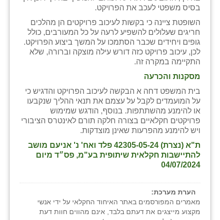
נווה אטי״ב
בסיס משפטי לעכב את הפרויקט.
נהריה (אג״ש)
השופטת ציינה כי בקשות לעיכוב פרויקטים הן מהלכים
חריגים שעלולים להשפיע לרעה על כל המעורבים, כולל
ניר צבי
גופים ויחידים שכבר הסתמכו על המשך ביצוע הפרויקט.
לכן, עיכוב פרויקט כזה דורש עילה מוצקה וברורה, שלא
עין חצבה
התקיימה במקרה זה.
מסקנות והכרעה
עין תמר
בית המשפט דחה א הבקשה לעיכוב הפרויקט והדגיש כי
עמרים
על המועמדים לקבל על עצמם את תנאי ההליך שנקבעו
או להימנע מהשתתפות. בנוסף, הודגש שמימוש
קורנית
פרויקטים חקלאיים בצורה חלקה תורם לאינטרס הציבורי
ויש להימנע מהפרעות שאינן מוצדקות.
קלחים
ת"א (נצרת) 42305-05-24 פלד ואח' נ' אניעם מושב
להתיישבות חקלאית שיתופית בע"מ, פס״ד מיום
רועי
04/07/2024
רימונים
הערת מערכת:
רמות השבים
מאמרים המפורסמים באתר האיחוד החקלאי על ידי אנשי
מקצוע מייצגים את דעתם בלבד, אינם מהווים חוות דעת
רמת הדר