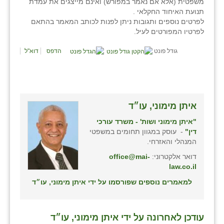
משפטית (אלא אם נאמר במפורש) ואינם מייצגים את עמדת
תנועת האיחוד החקלאי .
שבי ציון
לפרטים נוספים ותגובות ניתן לפנות לכותב המאמר בהתאם
לפרטיו המפורטים לעיל.
שדה ורבורג
גודל פונט
הדפס
דוא"ל
שדה צבי
שדמה
שכניה
איתן מימוני, עו״ד
תלמי יוסף
"איתן מימוני ושות' - משרד עורכי
דין"
- עוסק במגוון תחומים במשפטי
בוסתן הגליל
המנהלי והאזרחי.
דואר אלקטרוני:
office@mai-
law.co.il
למאמרים נוספים שפורסמו על ידי איתן מימוני, עו״ד
עודכן לאחרונה על ידי איתן מימוני, עו״ד