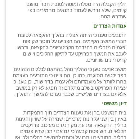
כפר הרי״ף
הליך הקבלה היה מפלה ומוטה לטובת חברי מושב
קיימים, שלא נדרשו לעמוד בתנאים מחמירים כפי
כפר מישר
שנדרש מהם.
עמדות הצדדים
כפר מע״ש
התובעים טענו כי הייתה אפליה בהליך ההקצאה לטובת
כפר מרדכי
חברי המושב הקיימים. הם הצביעו על חוסר שקיפות
ופגמים מנהליים בהגדרת הקריטריונים להקצאה, ודרשו
כפר סבא (אגרא)
לעכב את המשך הפרויקט עד לתיקון ההליכים ויישום
קריטריונים שוויוניים.
כפר שמריהו
מושב אניעם טען כי ההליך נוהל בהתאם לכללים הנהוגים
בפרויקטים מסוג זה. כמו כן, הם ציינו כי התובעים בעצמם
מגשימים
בחרו לוותר על מועמדותם ולא עמדו בדרישות, וכן טענו כי
עצירת הפרויקט בשלב מתקדם זה תפגע לא רק במושב
מישר
אלא גם בצדדים שלישיים שכבר נערכו להמשך התהליך.
מכורה
דיון משפטי
בית המשפט בחן את טענות הצדדים תוך התמקדות
מנחמיה
באיזון בין שני עקרונות מרכזיים: שמירה על שוויון והגינות
בהליך ההקצאה, ומניעת נזק הנגרם מעיכוב פרויקטים
נאות הכיכר
חקלאיים. השופטת קבעה כי גם אם ייתכן שהיו פגמים
בהליך, התובעים ויתרו על זכותם להמשיך בהליך ולכן אין