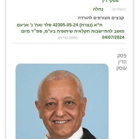
פסקי דין
בני ציון
:
נחלה
קבצים מצורפים להורדה
בצרה
ת"א (נצרת) 42305-05-24 פלד ואח' נ' אניעם
מושב להתיישבות חקלאית שיתופית בע"מ, פס״ד מיום
בקעות
04/07/2024
(2693 הורדות)
ֿגבעת שפירא
פסק
גן הדרום
הדין
עוסק
גן השומרון
גני עם
גני יהודה
גנות
ורד יריחו
דקל