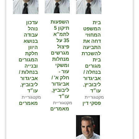
השפעות
בית
עדכון
תיקון 5
המשפט
נוהל
לתמ"א
המחוזי
עבודה
35 על
דחה את
בנושא
פיצול
התביעה
היוון
מגרשים
להשכרת
חלקת
מנחלות
בית
המגורים
ומשקי
מגורים
ובנייה
עזר -
בנחלה /
בנחלות /
חלק א' /
אביגדור
אביגדור
אביגדור
ליבוביץ,
ליבוביץ,
ליבוביץ,
עו״ד
עו״ד
עו״ד
מקטגוריית
מקטגוריית
מקטגוריית
פסקי דין
מאמרים
מאמרים