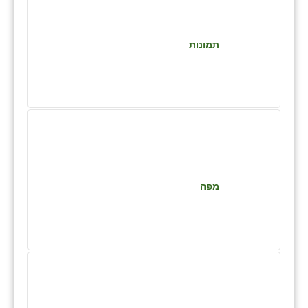
זוהר
הדר עם
תמונות
חבצלת השרון
חמרה
חרב לאת
יבול (מורג)
יקנעם
מפה
כליל
יד השמונה
כפר אביב
כפר ביאליק