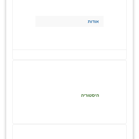
בני ציון
בצרה
אודות
בקעות
ֿגבעת שפירא
גן הדרום
גן השומרון
גני עם
גני יהודה
היסטוריה
גנות
ורד יריחו
דקל