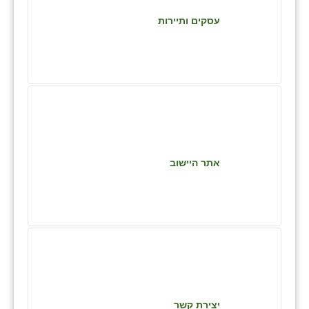
כפר הרי״ף
עסקים ותיירות
כפר מישר
כפר מע״ש
כפר מרדכי
כפר סבא (אגרא)
כפר שמריהו
אתר היישוב
מגשימים
מישר
מכורה
מנחמיה
נאות הכיכר
יצירת קשר