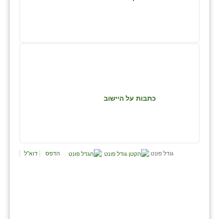
נווה אטי״ב
נהריה (אג״ש)
ניר צבי
עין חצבה
עין תמר
כתבות על היישוב
עמרים
קורנית
קלחים
גודל פונט
הדפס
דוא"ל
רועי
רימונים
רמות השבים
רמת הדר