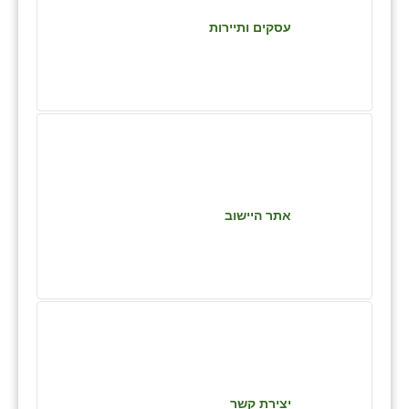
כפר הרי״ף
עסקים ותיירות
כפר מישר
כפר מע״ש
כפר מרדכי
כפר סבא (אגרא)
כפר שמריהו
אתר היישוב
מגשימים
מישר
מכורה
מנחמיה
נאות הכיכר
יצירת קשר