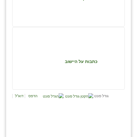
נווה אטי״ב
נהריה (אג״ש)
ניר צבי
עין חצבה
עין תמר
כתבות על היישוב
עמרים
קורנית
קלחים
גודל פונט
הדפס
דוא"ל
רועי
רימונים
רמות השבים
רמת הדר