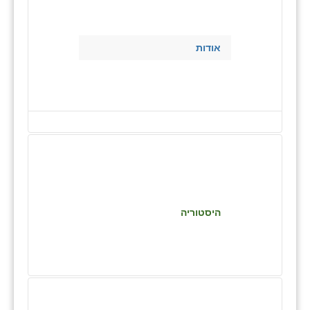
בני ציון
בצרה
אודות
בקעות
ֿגבעת שפירא
גן הדרום
גן השומרון
גני עם
גני יהודה
היסטוריה
גנות
ורד יריחו
דקל