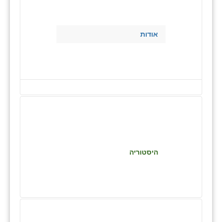
בני ציון
בצרה
אודות
בקעות
ֿגבעת שפירא
גן הדרום
גן השומרון
גני עם
גני יהודה
היסטוריה
גנות
ורד יריחו
דקל