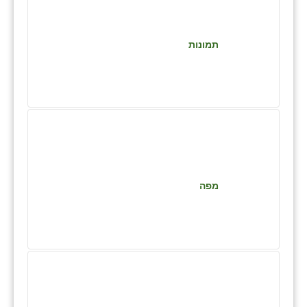
זוהר
הדר עם
תמונות
חבצלת השרון
חמרה
חרב לאת
יבול (מורג)
יקנעם
מפה
כליל
יד השמונה
כפר אביב
כפר ביאליק