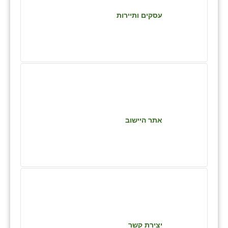
כפר הרי״ף
עסקים ותיירות
כפר מישר
כפר מע״ש
כפר מרדכי
כפר סבא (אגרא)
כפר שמריהו
אתר היישוב
מגשימים
מישר
מכורה
מנחמיה
נאות הכיכר
יצירת קשר