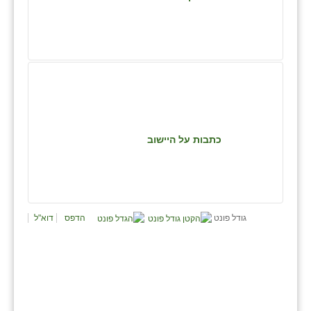
נווה אטי״ב
נהריה (אג״ש)
ניר צבי
עין חצבה
עין תמר
כתבות על היישוב
עמרים
קורנית
קלחים
גודל פונט
הדפס
דוא"ל
רועי
רימונים
רמות השבים
רמת הדר