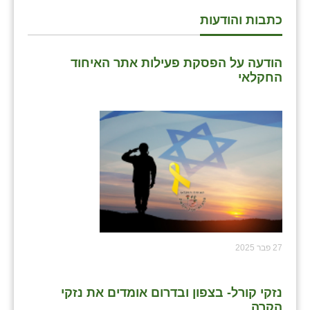
כתבות והודעות
שבי ציון
שדה ורבורג
הודעה על הפסקת פעילות אתר האיחוד
החקלאי
שדה צבי
שדמה
שכניה
תלמי יוסף
בוסתן הגליל
27 פבר 2025
נזקי קורל- בצפון ובדרום אומדים את נזקי
הקרה