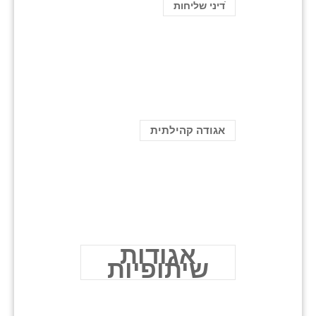
ֿדיני שליחות
אגודה קהילתית
אגודות
שיתופיות