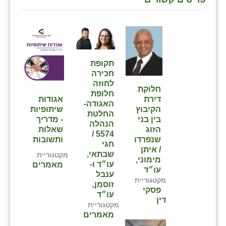
תקופת
חכירה
לחוזה
חלוקת
חלופת
דירת
אגודות
האגודה-
הקיבוץ
שיתופיות
החלטת
בין בני
- מדריך
הנהלה
הזוג
שאלות
5574 /
שנפרדו
ותשובות
חגי
/ איתן
שבתאי,
מקטגוריית
מימוני,
עו״ד ו-
מאמרים
עו״ד
ענבל
מקטגוריית
זוסמן,
פסקי
עו״ד
דין
מקטגוריית
מאמרים