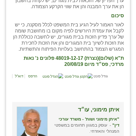
ערך הפדיון של הזכאות לבית מגורים, יש לקחת בחשבון
הן את ערך המבנה והן את שווי הקרקע הצמודה.
סיכום
לאור האמור לעיל הגיע בית המשפט לכלל מסקנה, כי יש
לקבל את עמדת היורשים לפיה מקום בו מחושבת שומה
של ערך פדיון הזכות בבית מגורים, יש לחשבה ככוללת הן
את הזכות לשיוך בית המגורים והן את הזכות לחכירת
המגרש הצמוד בהתחשב בעלויות הפיתוח והתשתיות.
ת"א (שלום)(נצרת) 48019-12-17 פלונים נ' נאות
מרדכי, פס״ד מיום 20/08/19
גודל פונט
הדפס
דוא"ל
איתן מימוני, עו״ד
"איתן מימוני ושות' - משרד עורכי
דין"
- עוסק במגוון תחומים במשפטי
המנהלי והאזרחי.