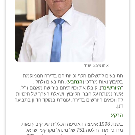
זוהר
הדר עם
חבצלת השרון
חמרה
חרב לאת
יבול (מורג)
איתן מימוני, עו״ד
התובעים לתשלום חלף זכויותיהם בדירה הממוקמת
יקנעם
בקיבוץ נאות מרדכי (
הנתבע
). התובעים (להלן:
"
היורשים
"), קיבלו את זכויותיהם בירושה מאמם ז״ל,
כליל
אשר נמנתה על חברי הקיבוץ, ושאלת הערך של הזכויות
להן זכאים היורשים בדירה, עומדת במוקד הדיון בתביעה
יד השמונה
דנן.
כפר אביב
הרקע
בשנת 1998 אימצה האסיפה הכללית של קיבוץ נאות
כפר ביאליק
מרדכי, את החלטה 751 של מינהל מקרקעי ישראל