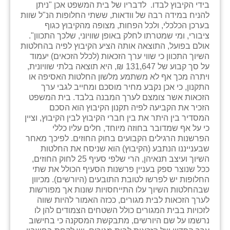
בידי הקיבוץ לבדו. לדבריו של בית המשפט אכן "ניתן
להניח במידה רבה של וודאות, ששתי החלופות הנ"ל שוות
בערכן הכלכלי, ולכל הפחות, מצופה מהקיבוץ כגוף
ציבורי, ומי שמטרתו לחלק באופן שוויוני, שלכך התכוון".
אולם בפועל, התוצאה אותה הציע הקיבוץ לפיה בהחלטות
השיוך התכוון כי שווי ערך הזכאות (לכלל הזכאים) יעמוד
על סך קבוע של 131,647 ₪, היא תוצאה בלתי שוויונית,
ויתרה מכך אף לא משתמע מלשון החלטות האסיפה או
התקנון, כי אכן נקבע מחיר מוסכם ומחייב לגבי ערך
הזכאות אשר צומצם לערך המבנה בלבד. בית המשפט
הזכיר את הקביעה לפיה תקנון הקיבוץ הוא הסכם
המסדיר בין היתר את בין חברי הקיבוץ לבין הקיבוץ, וציין
כי על אף שמדובר בחוזה מיוחד, חלים עליו כללי
הפרשנות הרגילים הקבועים בחוק החוזים. לפיכך מאחר
שבענייננו הנתבע (הקיבוץ) הוא שניסח את החלטות
השיוך ועיצב תנאיהן, הרי שלפי סעיף 25 לחוק החוזים,
ככל שנוצר ספק בעניין פרשנות הסעיף הכולל את שתי
החלופות יש לפרשו לטובת התובעים (היורשים). מכיוון
שבהחלטות השיוך עלו התייחסויות שונות אך מפורשות
לערך הזכאות לבית מגורים, ככזה האמור להיות שווה
לזכויות בבית המגורים כולל השטחים הצמודים להן לו
נרשמו על שם היורשים, מתבקשת המסקנה כי בחישוב