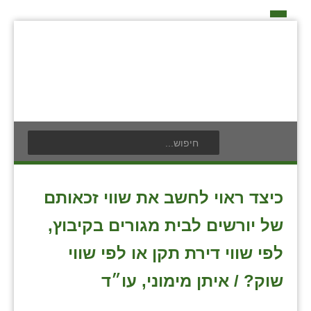
דף הבית
על האיחוד החקלאי
אידאה ומעש
כפרי האיחוד החקלאי
אודים
תנועת הנוער
בעלי תפקיד בתנועה
אילניה
לוח אירועים
חברי מזכירות האיחוד החקלאי
בית ינאי
לוח מודעות
חברי ועדת הביקורת
כיצד ראוי לחשב את שווי זכאותם
צור קשר
בית יצחק
פרסום מודעה
ועידות האיחוד החקלאי
של יורשים לבית מגורים בקיבוץ,
ביתן אהרון
לפי שווי דירת תקן או לפי שווי
בן נון
שוק? / איתן מימוני, עו״ד
בני נצרים