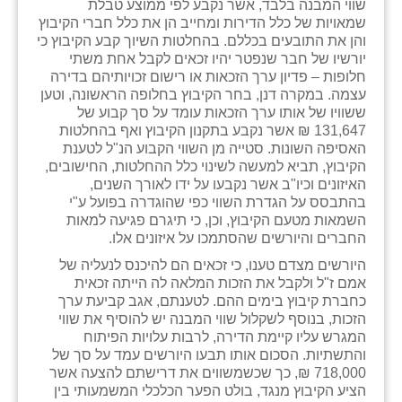
נווה אטי״ב
שווי המבנה בלבד, אשר נקבע לפי ממוצע טבלת
שמאויות של כלל הדירות ומחייב הן את כלל חברי הקיבוץ
נהריה (אג״ש)
והן את התובעים בכללם. בהחלטות השיוך קבע הקיבוץ כי
יורשיו של חבר שנפטר יהיו זכאים לקבל אחת משתי
ניר צבי
חלופות – פדיון ערך הזכאות או רישום זכויותיהם בדירה
עצמה. במקרה דנן, בחר הקיבוץ בחלופה הראשונה, וטען
עין חצבה
ששוויו של אותו ערך הזכאות עומד על סך קבוע של
131,647 ₪ אשר נקבע בתקנון הקיבוץ ואף בהחלטות
עין תמר
האסיפה השונות. סטייה מן השווי הקבוע הנ"ל לטענת
הקיבוץ, תביא למעשה לשינוי כלל ההחלטות, החישובים,
עמרים
האיזונים וכיו"ב אשר נקבעו על ידו לאורך השנים,
בהתבסס על הגדרת השווי כפי שהוגדרה בפועל ע"י
קורנית
השמאות מטעם הקיבוץ, וכן, כי תיגרם פגיעה למאות
החברים והיורשים שהסתמכו על איזונים אלו.
קלחים
היורשים מצדם טענו, כי זכאים הם להיכנס לנעליה של
אמם ז"ל ולקבל את הזכות המלאה לה הייתה זכאית
רועי
כחברת קיבוץ בימים ההם. לטענתם, אגב קביעת ערך
הזכות, בנוסף לשקלול שווי המבנה יש להוסיף את שווי
רימונים
המגרש עליו קיימת הדירה, לרבות עלויות הפיתוח
והתשתיות. הסכום אותו תבעו היורשים עמד על סך של
רמות השבים
718,000 ₪, כך שכשמשווים את דרישתם להצעה אשר
הציע הקיבוץ מנגד, בולט הפער הכלכלי המשמעותי בין
רמת הדר