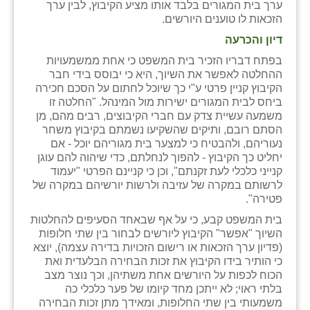
ערך בית המגורים בלבד אותו מציע הקיבוץ, לבין ערך
הזכאות לו טוענים היורשים.
שבי ציון
דיון והכרעה
שדה ורבורג
בפתח דבריו הזכיר בית המשפט כי אחת ממשמעויות
ההחלטה לאפשר את השיוך, היא כי יבוסס בידי חבר
שדה צבי
הקיבוץ קניין פרטי ע"י כך שיוכל לחתום על הסכם חכירה
ביחס לבית המגורים ישירות מול המינהל. "החלטה זו
שדמה
משמעה עשיית צדק עם חברי הקיבוצים, רבים מהם, מן
הסתם רובם, ותיקים שהשקיעו נשמתם בקיבוץ משחר
שכניה
נעוריהם, ולהבטיח כי למצער בית מגוריהם יוכל - אם
יחליט כך הקיבוץ - להפוך לנחלתם, כדי שיהוה להם עוגן
תלמי יוסף
קנייני כלכלי לעת זקנתם", וכן כי קניינם הפרטי "יעמוד
לרשותם במקרה של עזיבה ולרשות יורשיהם במקרה של
בוסתן הגליל
פטירה".
בית המשפט קבע, כי על אף שבאחד הסעיפים להחלטות
השיוך "אפשר" הקיבוץ ליורשים לבחור בין שתי חלופות
(פדיון ערך הזכאות או רישום הזכויות בדירה עצמה), יוצא
כי הותיר בידו הקיבוץ את זכות הבחירה הבלעדית ואת
הכוח לכפות על היורשים אחת משתיהן, וכך נוצר מצב
בלתי ראוי; לא ייתכן מחד קיומו של פער כלכלי כה
משמעותי בין שתי החלופות, ומאידך מתן זכות הבחירה