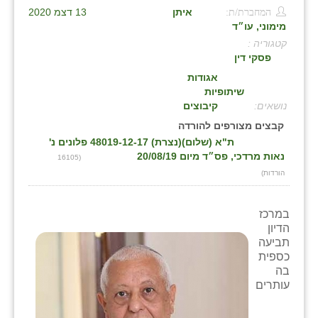
המחברת/ת:
איתן
13 דצמ 2020
בני ציון
מימוני, עו״ד
קטגוריה :
בצרה
פסקי דין
בקעות
אגודות
שיתופיות
ֿגבעת שפירא
:
קיבוצים
קבצים מצורפים להורדה
גן הדרום
ת"א (שלום)(נצרת) 48019-12-17 פלונים נ'
נאות מרדכי, פס״ד מיום 20/08/19
(16105
גן השומרון
הורדות)
גני עם
במרכז
גני יהודה
הדיון
תביעה
גנות
כספית
בה
ורד יריחו
עותרים
דקל