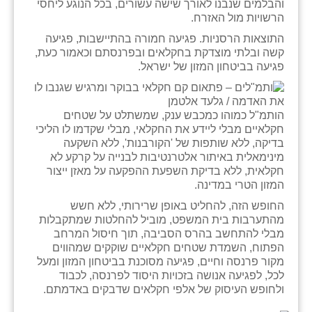
והבלמים שנבנו לאורך שישה עשורים, בכל הנוגע ליחסי
כפר הרי״ף
הרשויות מול האזרח.
כפר מישר
התוצאות הרסניות. פגיעה חמורה בהתיישבות, פגיעה
קשה ובלתי מוצדקת בחקלאים ובפרנסתם וכאמור כעת,
כפר מע״ש
פגיעה בביטחון המזון של ישראל.
כפר מרדכי
הותמ"ל כמוהו כמכבש ענק, שמשתלט על שטחים
כפר סבא (אגרא)
חקלאיים מבלי ליידע את החקלאי, מבלי שקדמו לו הליכי
בדיקה, ללא שותפות של 'הקורבנות', ללא השקעה
כפר שמריהו
מינימאלית באיתור אלטרנטיבות לבנייה על קרקע לא
חקלאית, ללא בדיקת השפעת ההפקעה על מאזן ייצור
מגשימים
המזון הטרי במדינה.
מישר
החופש הזה, להחליט באופן שרירותי, ללא חשש
מהתערבות בית המשפט, מוביל להחלטות שמתקבלות
מכורה
מבלי להתחשב בהרס הסביבה, תוך חיסול המרחב
הפתוח, השמדת שטחים חקלאיים שוקקים שמהווים
מנחמיה
מקור פרנסה וחיים, פגיעה מסוכנת בביטחון המזון ומעל
לכל, לפגיעה אנושה בזכויות היסוד לפרנסה, לכבוד
נאות הכיכר
ולחופש העיסוק של אלפי חקלאים שדבקים באדמתם.