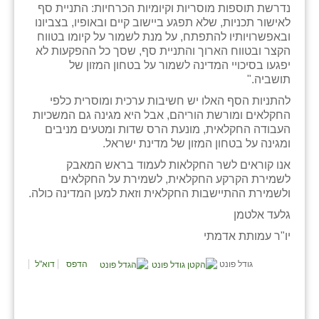
נדרשת תוספות מוסריות וקיומיות הכרחיות: התניית סף
לאישור תכניות, שלא תפגע ביישוב קיים ובאופיו, בצביונו
ובאפשרויותיו להתפתח, על מנת לשמור על קיומו בטווח
הקצר ובטווח הארוך והתניית סף, שסך כל ההפקעות לא
יפגעו בסיכויי המדינה לשמור על בטחון המזון של
תושביה."
להתניות הסף האלו יש חשיבות ערכית ומוסרית כלפי
החקלאים ומורשת הוריהם, אבל היא מגינה גם המשכיות
העבודה החקלאית, מונעת הרס שדות ומטעים מניבים
ומגינה על בטחון המזון של מדינת ישראל.
אנו קוראים לשר החקלאות לעמוד בראש המאבק
לשמירת הקרקע החקלאית, לשמירת על החקלאים
ולשמירת ההתיישבות החקלאית וזאת למען המדינה כולה.
גלעד אלטמן
יו"ר עמותת אדמתי
גודל פונט
הדפס
דוא"ל