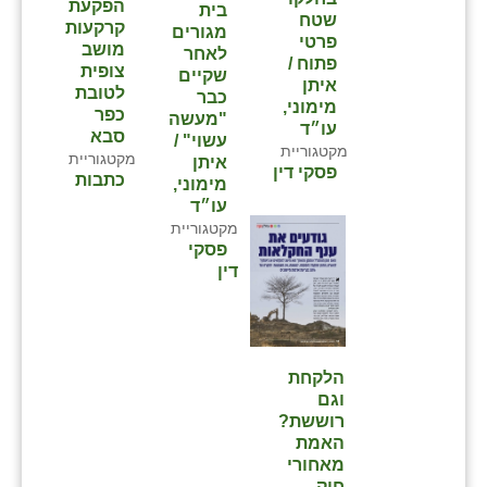
הפקעת
בית
שטח
קרקעות
מגורים
פרטי
מושב
לאחר
פתוח /
צופית
שקיים
איתן
לטובת
כבר
מימוני,
כפר
"מעשה
עו״ד
סבא⁩
עשוי" /
מקטגוריית
מקטגוריית
איתן
פסקי דין
כתבות
מימוני,
עו״ד
מקטגוריית
פסקי
דין
הלקחת
וגם
רוששת?
האמת
מאחורי
חוק