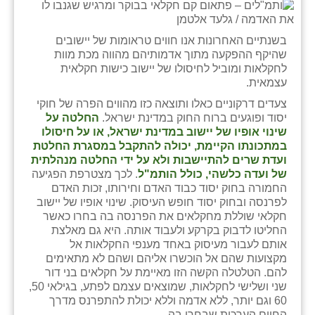
נווה אטי״ב
נהריה (אג״ש)
בשנתיים האחרונות אנו חווים טראומות של יישובים
שהיקף ההפקעה מתוך אדמותיהם מהווה מכת מוות
ניר צבי
לחקלאות ומוביל לחיסולו של יישוב כישות חקלאית
עצמאית.
עין חצבה
צעדים דרקוניים כאלו ותוצאה כזו מהווים הפרה של חוקי
עין תמר
יסוד ופוגעים ברוח החוק במדינת ישראל.
החלטה על
שינוי אופיו של יישוב במדינת ישראל, או על חיסולו
עמרים
במתכונתו הקיימת, יכולה להתקבל במסגרת החלטת
ועדת שרים להתיישבות ולא על ידי החלטה מנהלתית
קורנית
של ועדה כלשהי, כולל הותמ"ל
. לכך מצטרפת הפגיעה
החמורה בחוק יסוד כבוד האדם וחירותו, זכות האדם
קלחים
לפרנסה ובחוק יסוד חופש העיסוק. שינוי אופיו של יישוב
חקלאי שוללת מחקלאים את הפרנסה בה בחרו כאשר
רועי
החליטו לדבוק בקרקע ולעבוד אותה. היא גם מאלצת
אותם לעבור מעיסוק באחד מענפי החקלאות אל
רימונים
מקצועות שהם אל הוכשרו אליהם ושהם לא מתאימים
להם. הטלטלה הקשה הזו מאיימת על חקלאים בני דור
רמות השבים
שני ושלישי לחקלאות, שמוצאים עצמם לפתע, בגילאי 50,
60 וגם יותר, ללא אדמה וללא יכולת להתפרנס מדרך
רמת הדר
החיים הערכית שבחרו בה.