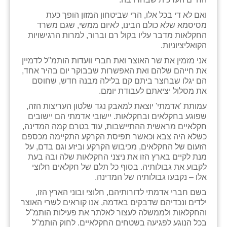
ואם לא די בכל אלו, הרי שביטחון המזון הופך כעת
שבי ציון
מסיסמא שלא כולם הבינו, לאיום ממשי, שגם משרד
החקלאות מדבר עליו בקול רם וברור, למרות הרגישויות
שדה ורבורג
הקואליציוניות.
שדה צבי
אני מזמין את שר האוצר ואת חברי וועדות הותמ"ל לדמיין
את חייהם שלהם ואת האפשרות שבבוקר יום בהיר אחד,
שדמה
הם יגלו שבחצר ביתם קם בלילה מבנה חדש, שחוסם
את מסלול יציאתם לעבודת יומם.
שכניה
עמותת 'אדמתי' יוצאת למאבק נגד שלטון העריצות הזה,
שפוגע בחקלאים ובחקלאות. יישובי אדמתי הם יישובים
תלמי יוסף
חקלאיים מראשית ההתיישבות, עוד בטרם קמה המדינה,
כשלא היה צבא וכאשר תפיסת הקרקע התקיימה מכספם
בוסתן הגליל
הזעום של החקלאים, מכיבוש הקרקע וביזע וגם בדם, על
מנת לקיים בארץ הזו את ניצני החקלאות שלה ובה בעת
לקבוע את גבולותיה. בסוף כל תלם של חקלאים חלוצי
אלו – נקבעו גבולותיה של המדינה.
בשם חברי אדמתי לדורותיהם, חלוצי ובוני הארץ הזו,
ילדים ונכדיהם שדבקים באדמה, אנו קוראים לשרי האוצר
והחקלאות ולממשלה לעצור לאלתר את פעילות הותמ"ל
בכל הנוגע לפגיעה בשטחים החקלאיים. לחוק הותמ"ל