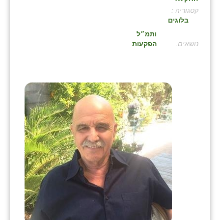
קטגוריה :
בני ציון
בלוגים
בצרה
ותמ״ל
:
הפקעות
בקעות
ֿגבעת שפירא
גן הדרום
גן השומרון
גני עם
גני יהודה
גנות
ורד יריחו
דקל