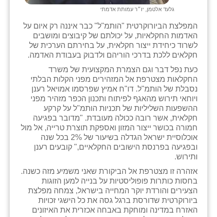
זוהר
גלעד אלטמן, יו״ר עמותת אדמתי
המפלצת הביורוקרטית "הותמ"ל" כבר איננה רק איום על
הדר עם
האדמות החקלאיות, על יכולתם של קיבוצים ומושבים
לשרוד כיחידת ייצור חקלאית, על בחירתם הערכית של
חבצלת השרון
חקלאים ללכת בדרכי הוריהם ולדבוק בעבודת האדמה.
חמרה
כעת נפל דבר וגם הצמרת המקצועית של משרד
החקלאות מצטרפת אל המזהירים מפני הקלות הבלתי
חרב לאת
נסבלת של הותמ"ל. דו"ח אמיץ שפרסמו אמויאל רענן
ויוחאי תירוש מהאגף לפיתוח ותכנון הכפר מזהיר מפני
יבול (מורג)
ההשפעות השליליות של תכניות הותמ"ל על קרקע
חקלאית, אשר רובה ככולה מעובדת. "מדובר בפגיעה
יקנעם
חמורה בכושר ייצור המזון ואספקת תוצרת טרייה, אל מול
אוכלוסיית ישראל הגדלה בשיעור של 2% בכל שנה
כליל
ובפגיעה בפרנסת הישובים החקלאיים," קובעים רענן
ותירוש.
יד השמונה
אזהרה זו מצטרפת אל הביקורת שאני משמיע מזה כשנה.
בחסות כותרות פופוליסטיות על בנייה למען הזוגות
כפר אביב
הצעירים והורדת יוקר המחייה בישראל, צמחה מפלצת
ביורוקרטית שדורסת ברגל גסה את כל הישגי זכויות
כפר ביאליק
האזרח במדינה ומוחקת באבחה אכזרית את האיזונים