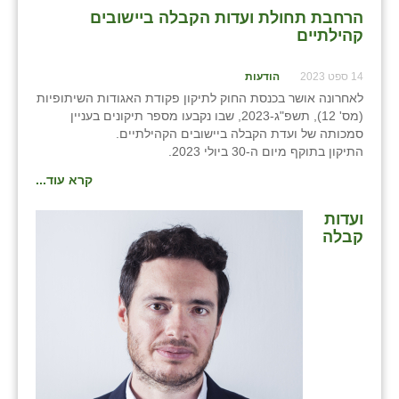
הרחבת תחולת ועדות הקבלה ביישובים
שבי ציון
קהילתיים
שדה ורבורג
14 ספט 2023
הודעות
לאחרונה אושר בכנסת החוק לתיקון פקודת האגודות השיתופיות
שדה צבי
(מס' 12), תשפ"ג-2023, שבו נקבעו מספר תיקונים בעניין
סמכותה של ועדת הקבלה ביישובים הקהילתיים.
שדמה
התיקון בתוקף מיום ה-30 ביולי 2023.
שכניה
קרא עוד...
תלמי יוסף
ועדות
קבלה
בוסתן הגליל