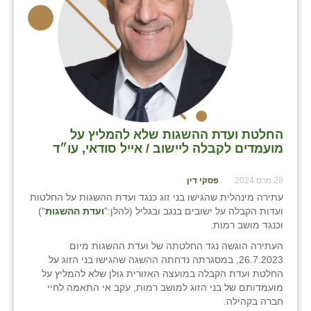
בני ציון
בצרה
בקעות
ֿגבעת שפירא
גן הדרום
החלטת ועדת ההשגות שלא להמליץ על
מועמדים לקבלה ליישוב / אייל סודאי, עו״ד
גן השומרון
28 מרס 2024
פסקי דין
גני עם
עתירה מינהלית שהגישו בני זוג כנגד ועדת ההשגות על החלטות
ועדות הקבלה על ישובים בנגב ובגליל (להלן:"
ועדת ההשגות
")
גני יהודה
וכנגד מושב רמות.
גנות
העתירה הוגשה נגד החלטתה של ועדת ההשגות מיום
26.7.2023, במסגרתה נדחתה ההשגה שהגישו בני הזוג על
ורד יריחו
החלטת ועדת הקבלה במועצה האזורית גולן שלא להמליץ על
מועמדותם של בני הזוג למושב רמות, עקב אי התאמה לחיי
דקל
חברה בקהילה.