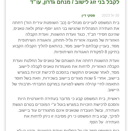
לקבל בני זוג לישוב⁩ / מנחם גדרון, עו״ד
30 יול 2023
פסקי דין
בית המשפט לעניינים מנהליים (כב' השופטת עירית הוד) דחתה
את העתירה המנהלית שהגישו בני הזוג יוסף-יצחק ולאה טאניס,
שהינם חסידי חב"ד, כנגד וועדת ההשגות, וועדת הקבלה
האזורית של מועצה אזורית גליל-תחתון, והאגודה השיתופית
מסד, בעניין קבלתם ליישוב מסד, בהתאם להליך הקבלה הקבוע
בתיקון 8 לפקודת האגודות השיתופיות.
וועדת ההשגות דחתה את השגתם של טאניס על החלטת וועדת
הקבלה האזורית, לדחות את מועמדות טאניס לקבלה ליישוב
מסד, לאחר שטאניס התקשרו בהסכם לרכישת זכויות במגרש
ביישוב, אחרי 5 שנות מגורים ביישוב בשכירות, וזאת בשל חוסר
התאמה לחיי קהילה וחשש לפגיעה במרקם החברתי-תרבותי של
היישוב.
ראשית, בית המשפט קבע כי מדובר בעתירה תיאורטית היות
והסכם לרכישת הזכויות במגרש בוטל ע"י המוכרים בטרם הגשת
העתירה, ובשל העובדה שטאניס אינם מתגוררים עוד ביישוב.
לפיכך, קבע בית המשפט כי רק מסיבה זו ניתן לדחות את
העתירה על הסף.
בית המשפט סמך ידו על החלטת וועדת ההשגות, וקבע כי לא