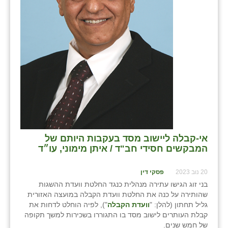
כפר הרי״ף
כפר מישר
כפר מע״ש
כפר מרדכי
כפר סבא (אגרא)
כפר שמריהו
מגשימים
אי-קבלה ליישוב מסד בעקבות היותם של
מישר
המבקשים חסידי חב"ד / איתן מימוני, עו״ד
מכורה
20 נוב 2023
פסקי דין
בני זוג הגישו עתירה מנהלית כנגד החלטת וועדת ההשגות
מנחמיה
שהותירה על כנה את החלטת וועדת הקבלה במועצה האזורית
גליל תחתון (להלן: "
וועדת הקבלה
"), לפיה הוחלט לדחות את
נאות הכיכר
קבלת העותרים לישוב מסד בו התגוררו בשכירות למשך תקופה
של חמש שנים.