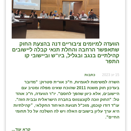
הוועדה למיזמים ציבוריים דנה בהצעת החוק
שתאפשר הרחבה והחלת תנאי קבלה ליישובים
קהילתיים בנגב ובגליל, ביו"ש וביישובי קו
התפר
15 יונ 2023
כתבות
השרה למשימות לאומיות, ח"כ אורית סטרוק: "מדובר
בעדכון חוק משנת 2011 שהוכח שאינו מפלה ומטיב עם
היישובים, אלא כיוון שהפך לחסם". יו"ר הוועדה, ח"כ אוהד
טל: "החוק זוכה לקונצנזוס בחברה הישראלית ובבית הזה".
עו"ד דודו קוכמן, מזכ"ל תנועת האיחוד החקלאי, ״
קהילתיות
היא ערך עליון בישובים האלה ויש לה השלכה על כל תחומי
החיים".
קרא עוד...