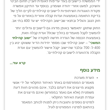
ידי הממשלה כיישובים בעלי עדיפות לאומית לעניין תחום הבינוי
והשיכון, למעט אזורי יהודה ושומרון. בנוסף עד התיקון אפשרה
פקודת האגודות השיתופיות ליישובים קהילתיים לקיים הליך של
בדיקת התאמה באמצעות ועדות קבלה אזורית באזורים על פי
חוק הנגב והגליל ובתנאי שביישוב הקהילתי יש עד 400 בתי אב.
החוק שתוקן יתאפשר באופן מדורג גם ליישובים גדולים יותר
להמשיך לקבל מועמדים בהליך שכולל ועדת קבלה וזאת,
באמצעות הכנסה של הגדרה חדשה לפקודה של "
ישוב קהילתי
המשכי
" – ישוב קהילתי שבו מספר יחידות הדיור ששווקו ינוע בין
400 ל- 700 ובלבד שהיישוב יקבל אישור להמשיך עם ועדת
הקבלה מ'הוועדה לישובים קהילתיים'.
קרא עוד...
מידע נוסף
הערת מערכת
מאמרים המפורסמים באתר האיחוד החקלאי על ידי אנשי
מקצוע מייצגים את דעתם בלבד, אינם מהווים חוות דעת
משפטית (אלא אם נאמר במפורש) ואינם מייצגים את
עמדת תנועת האיחוד החקלאי .
לפרטים נוספים ותגובות ניתן לפנות לכותב המאמר
בהתאם לפרטיו המפורטים לעיל.