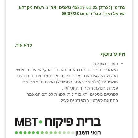
נווה אטי״ב
עת"מ (נצרת) 45219-01-23 טאניס ואח' נ' רשות מקרקעי
נהריה (אג״ש)
ישראל ואח', פס״ד מיום 06/07/23
ניר צבי
עין חצבה
קרא עוד...
עין תמר
מידע נוסף
עמרים
הערת מערכת
מאמרים המפורסמים באתר האיחוד החקלאי על ידי אנשי
קורנית
מקצוע מייצגים את דעתם בלבד, אינם מהווים חוות דעת
משפטית (אלא אם נאמר במפורש) ואינם מייצגים את
קלחים
עמדת תנועת האיחוד החקלאי .
לפרטים נוספים ותגובות ניתן לפנות לכותב המאמר
רועי
בהתאם לפרטיו המפורטים לעיל.
רימונים
רמות השבים
רמת הדר