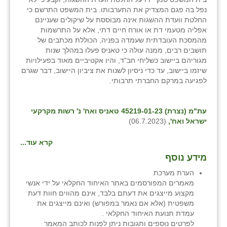
נפל בה פגם המצדיק את התערבותו. בית המשפט התרשם כי
החלטת וועדת ההשגות אינה מבוססת על שיקולים שעניינם
אפליה מטעמי דת או אורח חיים דתי, אלא על התרשמות
מהמסכת העובדתית שעמדה בפניה, הכוללת מכתבים של
תושבים רבים, ממנה עולה כי טאניס פעלו במהלך שנות
מגוריהם ביישוב כשליחי חב"ד, והיו אקטיביים מאוד בפעילויות
שיזמו ביישוב, עד כדי ניסיון לשנות את ציביון היישוב, דבר שגרם
לפגיעה במרקם החברתי תרבותי.
עת"מ (נצרת) 45219-01-23 טאניס ואח' נ' רשות מקרקעי
ישראל ואח',
(06.7.2023)
קרא עוד...
מידע נוסף
הערת מערכת
מאמרים המפורסמים באתר האיחוד החקלאי על ידי אנשי
מקצוע מייצגים את דעתם בלבד, אינם מהווים חוות דעת
משפטית (אלא אם נאמר במפורש) ואינם מייצגים את
עמדת תנועת האיחוד החקלאי .
לפרטים נוספים ותגובות ניתן לפנות לכותב המאמר