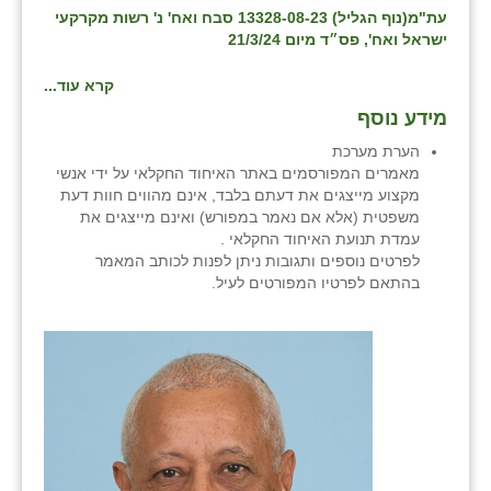
עת"מ(נוף הגליל) 13328-08-23 סבח ואח' נ' רשות מקרקעי
זוהר
ישראל ואח', פס״ד מיום 21/3/24
הדר עם
קרא עוד...
חבצלת השרון
מידע נוסף
חמרה
הערת מערכת
מאמרים המפורסמים באתר האיחוד החקלאי על ידי אנשי
חרב לאת
מקצוע מייצגים את דעתם בלבד, אינם מהווים חוות דעת
משפטית (אלא אם נאמר במפורש) ואינם מייצגים את
יבול (מורג)
עמדת תנועת האיחוד החקלאי .
לפרטים נוספים ותגובות ניתן לפנות לכותב המאמר
יקנעם
בהתאם לפרטיו המפורטים לעיל.
כליל
יד השמונה
כפר אביב
כפר ביאליק