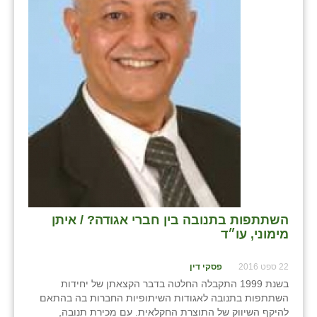
בני ציון
בצרה
בקעות
ֿגבעת שפירא
גן הדרום
גן השומרון
גני עם
גני יהודה
השתתפות בתנובה בין חברי אגודה? / איתן
מימוני, עו״ד
גנות
22 ספט 2016
פסקי דין
ורד יריחו
בשנת 1999 התקבלה החלטה בדבר הקצאתן של יחידות
השתתפות בתנובה לאגודות השיתופיות החברות בה בהתאם
דקל
להיקף השיווק של התוצרת החקלאית. עם מכירת תנובה,