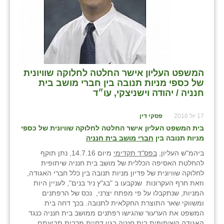
כפר הרי״ף
כפר מישר
כפר מע״ש
כפר מרדכי
המשפט העליון אישר החלטה לחלוקה שוויונית
של כספי מניות תנובה בין חברי מושב בית
כפר סבא (אגרא)
חנניה / יהודה וישניצקי, עו״ד
כפר שמריהו
17 יול 2016
פסקי דין
מגשימים
בית המשפט העליון אישר החלטה לחלוקה שוויונית של כספי
מניות תנובה בין
חברי מושב בית חנניה
מישר
ביהמ"ש העליון,
בפס"ד תקדימי
מיום 14.7.16, נתן תוקף
להחלטת האסיפה הכללית של מושב בית חנניה שיתופית
מכורה
לחלוקה שוויונית של פדיון מניות תנובה בין כלל חברי האגודה,
וזאת חרף העקרונות שנקבעו ב "בג"ץ ניר בנים", לעניין היות
מנחמיה
המניות, שנתקבלו על פי מפתח יצרני, נכס של הרפתנים
ומשווקי שאר התוצרת החקלאית לתנובה. בכך דחה בית
נאות הכיכר
המשפט את הערעור שהגישו רפתנים ממושב בית חנניה כנגד
האגודה השיתופית בית חנניה בגין דחיית מרבית תביעתם