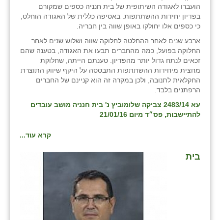
הועברו לאגודה השיתופית של בית חנניה כספים שמקורם
זוהר
בפדיון יחידות ההשתתפות. באסיפה כללית של האגודה הוחלט,
כי כספים אלו יחולקו באופן שווה בין חבריה.
הדר עם
ארבע שנים לאחר ההחלטה לחלוקה שווה ושלוש שנים לאחר
חבצלת השרון
החלוקה בפועל, כמה מהחברים תבעו את האגודה, בטענה שהם
זכאים לנתח גדול יותר מהפדיון. טענתם הייתה, שחלוקת
חמרה
מחצית מיחידות ההשתתפות התבססה על היקף שיווק התוצרת
החקלאית לתנובה, ולכן במקרה זה הוא קניינם של החברים
חרב לאת
הרפתנים בלבד.
עא 2483/14 צביקה שלומוביץ נ' בית חנניה מושב עובדים
יבול (מורג)
להתיישבות, פס״ד מיום 21/01/16
יקנעם
קרא עוד...
כליל
בית
יד השמונה
כפר אביב
כפר ביאליק