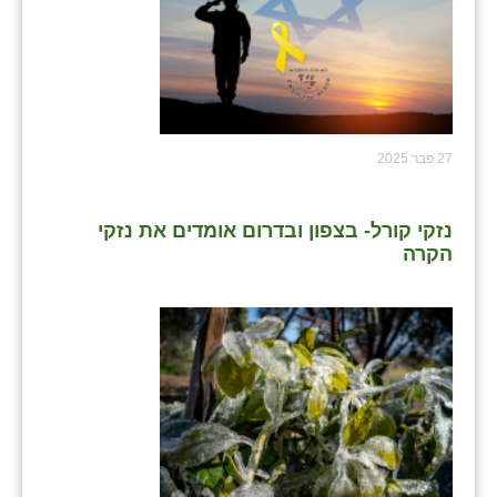
שבי ציון
שדה ורבורג
שדה צבי
27 פבר 2025
שדמה
שכניה
נזקי קורל- בצפון ובדרום אומדים את נזקי
הקרה
תלמי יוסף
בוסתן הגליל