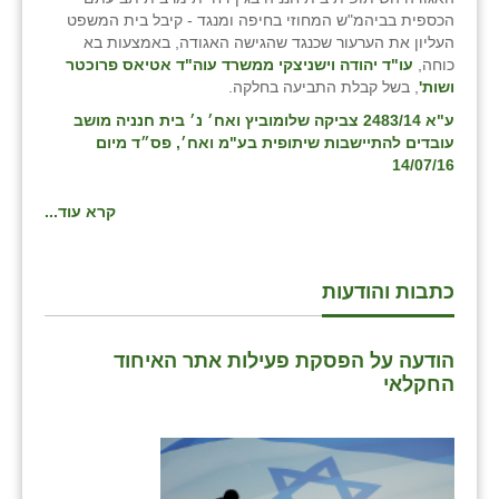
נווה אטי״ב
הכספית בביהמ"ש המחוזי בחיפה ומנגד - קיבל בית המשפט
העליון את הערעור שכנגד שהגישה האגודה, באמצעות בא
נהריה (אג״ש)
כוחה,
עו"ד יהודה וישניצקי ממשרד עוה"ד אטיאס פרוכטר
ושות'
, בשל קבלת התביעה בחלקה.
ניר צבי
ע"א 2483/14 צביקה שלומוביץ ואח׳ נ׳ בית חנניה מושב
עין חצבה
עובדים להתיישבות שיתופית בע"מ ואח׳, פס״ד מיום
14/07/16
עין תמר
קרא עוד...
עמרים
קורנית
כתבות והודעות
קלחים
רועי
הודעה על הפסקת פעילות אתר האיחוד
החקלאי
רימונים
רמות השבים
רמת הדר