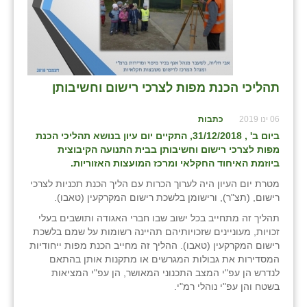
בני ציון
בצרה
בקעות
תהליכי הכנת מפות לצרכי רישום וחשיבותן
ֿגבעת שפירא
06 ינו 2019
כתבות
גן הדרום
ביום ב' , 31/12/2018, התקיים יום עיון בנושא תהליכי הכנת
מפות לצרכי רישום וחשיבותן בבית התנועה הקיבוצית
גן השומרון
ביוזמת האיחוד החקלאי ומרכז המועצות האזוריות.
גני עם
מטרת יום העיון היה לערוך הכרות עם הליך הכנת תכניות לצרכי
רישום, (תצ"ר), ורישומן בלשכת רישום המקרקעין (טאבו).
גני יהודה
תהליך זה מתחייב בכל ישוב שבו חברי האגודה ותושבים בעלי
זכויות, מעוניינים שזכויותיהם תהיינה רשומות על שמם בלשכת
גנות
רישום המקרקעין (טאבו). ההליך זה מחייב הכנת מפות ייחודיות
המסדירות את גבולות המגרשים או מתקנות אותן בהתאם
ורד יריחו
לנדרש הן עפ"י המצב התכנוני המאושר, הן עפ"י המציאות
בשטח והן עפ"י נוהלי רמ"י.
דקל