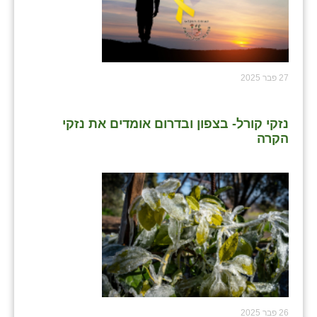
שבי ציון
שדה ורבורג
27 פבר 2025
שדה צבי
שדמה
נזקי קורל- בצפון ובדרום אומדים את נזקי
שכניה
הקרה
תלמי יוסף
בוסתן הגליל
26 פבר 2025