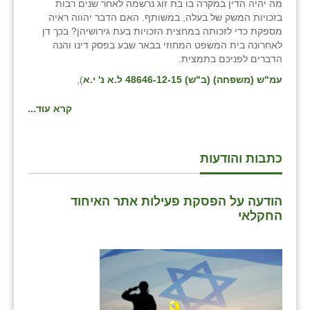
נווה אטי״ב
מה יהיה הדין במקרה בו בת זוג נרשמה לאחר שנים רבות
בזכויות המשק של בעלה, במשותף. האם הדבר יהווה ראיה
נהריה (אג״ש)
מספקת כדי לזכותה במחצית הזכויות בעת גירושיהן? בכך דן
לאחרונה בית המשפט המחוזי בבאר שבע בפסק דינו והנה
ניר צבי
הדברים לפניכם בתמצית.
עמ"ש (משפחה) (ב"ש) 48646-12-15 ל.א נ' י.א
),
עין חצבה
קרא עוד...
עין תמר
עמרים
כתבות והודעות
קורנית
קלחים
הודעה על הפסקת פעילות אתר האיחוד
החקלאי
רועי
רימונים
רמות השבים
רמת הדר