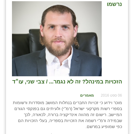
כפר הרי״ף
נרשמו
כפר מישר
כפר מע״ש
כפר מרדכי
כפר סבא (אגרא)
כפר שמריהו
מגשימים
הזכויות במינהל? זה לא נגמר... / צבי שני, עו״ד
מישר
06 ספט 2016
מאמרים
מכורה
מוכר וידוע כי זכויות החברים בנחלות המושב מוסדרות ורשומות
בספרי רשות מקרקעי ישראל (רמ"י) ולעיתים גם בפנקסי הגורם
מנחמיה
המיישב. רישום זה מהווה אינדיקציה ברורה, לכאורה, לכך
שבמידה ורמ"י רשמה את הזכויות בספריה, בעלי הזכויות הם
נאות הכיכר
כפי שמופיע במרשם.