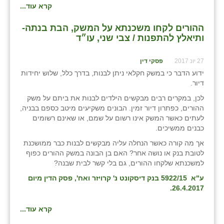
קרא עוד...
זוהר
ההורים לקחו משכנתא על המשק, הבת בנתה-
הדר עם
ותיאלץ להתפנות / צבי שני, עו״ד
חבצלת השרון
27 יונ 2017
פסקי דין
חמרה
ידוע הדבר כי במשק חקלאי ניתן לבנות, בדרך כלל, שלוש יחידות
דיור.
חרב לאת
לכן, במקרים רבים מבקשים הילדים לבנות את ביתם על משק
ההורים, כפתרון דיור זמין. הבונים משקיעים מיטב כספם בבניה,
יבול (מורג)
לעתים כאשר המשק אינו רשום על שמם, או שאינם רשומים
כבנים ממשיכים.
יקנעם
אך מה קורה כאשר הנחלה עליה מבקשים לבנות כבר ממושכנת
כליל
לטובת בנק או נושה אחר? האם בן הבונה במשק ההורים כפוף
למשכנתא שלקחו ההורים, גם בלי קשר לבית שבנה?
יד השמונה
ע"א 5922/15 בנק דיסקונט נ' קרויזר ואח', פסק הדין מיום
26.4.2017.
כפר אביב
כפר ביאליק
קרא עוד...