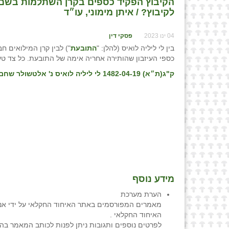
הקיבוץ הפקיד כספים בקרן השתלמות בשם ח
לקיבוץ? / איתן מימוני, עו״ד
04 ינו 2023
פסקי דין
בין לי ליליה לואיס (להלן: "
התובעת
") לבין קרן המילואים חב
כספי העיזבון שהותירה אחריה אימה של התובעת. כל צד טען
ק"ג(ת״א) 1482-04-19 לי ליליה לואיס נ' אלטשולר שחם גמל ופנסיה בע"מ, פס״ד מיום 28/03/22
מידע נוסף
הערת מערכת
מאמרים המפורסמים באתר האיחוד החקלאי על ידי אנש
האיחוד החקלאי .
לפרטים נוספים ותגובות ניתן לפנות לכותב המאמר בה