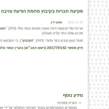
פקיעת חברות בקיבוץ מחמת הודעת עזיבה / א
30 נוב 2022
פסקי דין
עניינה של הבקשה הינה טענה מטעם עופר טלר (להלן: "
המב
מכיוון שלא ויתר עליה מעולם.
מנגד טוען קיבוץ כפר גלעדי (להלן: "
הקיבוץ
"), כי המבקש הו
תיק מספר 20/1770/142 (רשם האג״ש) בעניין עופר טלר ובעניין קיבוץ כפר גלעדי, פס״ד מיום 01/08/22
מידע נוסף
הערת מערכת
מאמרים המפורסמים באתר האיחוד החקלאי על ידי אנש