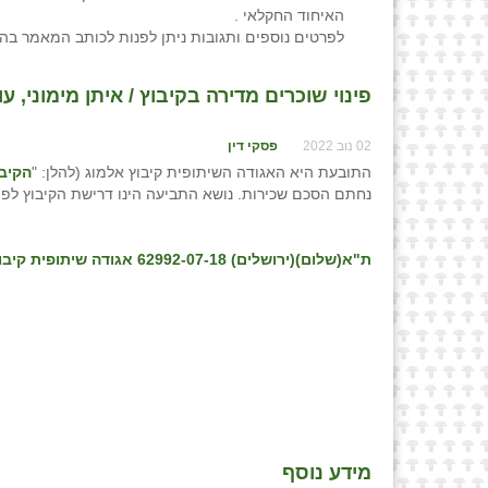
האיחוד החקלאי .
לפרטים נוספים ותגובות ניתן לפנות לכותב המאמר בה
פינוי שוכרים מדירה בקיבוץ / איתן מימוני, עו
02 נוב 2022
פסקי דין
התובעת היא האגודה השיתופית קיבוץ אלמוג (להלן: "
הקיבו
נחתם הסכם שכירות. נושא התביעה הינו דרישת הקיבוץ לפי
ת"א(שלום)(ירושלים) 62992-07-18 אגודה שיתופית קיבוץ אלמוג נ' כהן ואח', פס״ד מיום 09/10/21
מידע נוסף