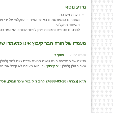
מידע נוסף
הערת מערכת
מאמרים המפורסמים באתר האיחוד החקלאי על ידי אנש
האיחוד החקלאי .
לפרטים נוספים ותגובות ניתן לפנות לכותב המאמר בה
מעמדו של הורה חבר קיבוץ אינו כמעמדו של ח
30 אוג 2022
פסקי דין
עניינה של התביעה הינה טענה מטעם גברת ג'נט להב (להלן: 
שער הגולן (להלן : "
הקיבוץ
") כי הוא מעולם לא קיבל את הת
ת"א (נצרת) 24698-03-20 להב נ' קיבוץ שער הגולן
, פס״ד מ