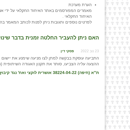
הערת מערכת
מאמרים המפורסמים באתר האיחוד החקלאי על ידי אנש
האיחוד החקלאי .
לפרטים נוספים ותגובות ניתן לפנות לכותב המאמר בה
האם ניתן להעביר החלטה זמנית בדבר שינוי 
23 נוב 2022
פסקי דין
התביעה עוסקת בבקשה למתן לצו מניעה שימנע את יישום ה
ההצעה עליה הצביעו, סותר את תקנון האגודה השיתופית (הק
ת"א (חיפה) 38224-04-22 אושרית לוקצי ואח' נגד קיבוץ שדות ים, פס״ד מיום 21/06/22