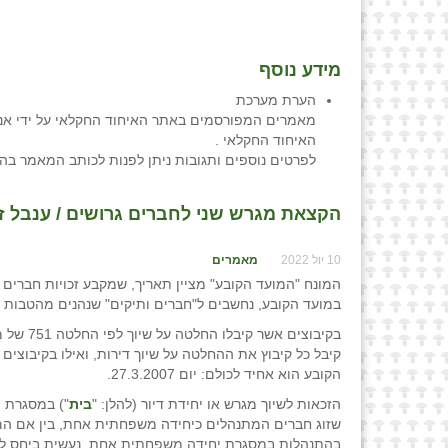
מידע נוסף
הערת מערכת
מאמרים המפורסמים באתר האיחוד החקלאי על ידי אנש
האיחוד החקלאי .
לפרטים נוספים ותגובות ניתן לפנות לכותב המאמר בה
הקצאת מגרש שני לחברים גרושים / ענבל זו
10 יול 2022
מאמרים
המונח "המועד הקובע" מציין תאריך, שמקבע זכויות חברים 
במועד הקובע, נחשבים ל"חברים ותיקים" שנהנים מהטבות ני
בקיבוצי
קיבל כל קיבוץ את ההחלטה על שיוך דירות, ואילו בקיבוצ
הקובע הוא אחיד לכולם: יום 27.3.2007.
הזכאות לשיוך מגרש או יחידת דיור (להלן: "
בית
") במסגרת ה
שזוג חברים המתנהלים כיחידה משפחתית אחת, בין אם הם ר
בהתנהלות במסגרת יחידה משפחתית אחת, נעשית ביחס למוע