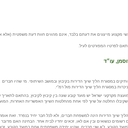
י מקצוע מייצגים את דעתם בלבד, אינם מהווים חוות דעת משפטית (אלא א
תאם לפרטיו המפורטים לעיל.
סמן, עו״ד
ותיקים במסגרת הליך שיוך הדירות בקיבוץ ובמושב השיתופי. מי שהיו חברים
כרות במסגרת הליך שיוך הדירות מול רמ"י.
ם אשר קיבלו החלטה על שיוך לפי החלטה 751 של מועצת מקרקעי ישראל יש מועד קובע שונה בין קיבוץ לקיבוץ, בהתאם לתאריך
ים שקיבלו החלטה על שיוך לפי אחת מהחלטות השיוך האפשריות האחרות, המוע
ליך שיוך הדירות הינה למשפחת חברים, ולא לכל חבר יחיד בנפרד. זאת אומר
שומים כנשואים ובין אם לאו, זכאים יחדיו לבית אחד. הבחינה האם מדובר
ד הקובע. ז"א שני חברים, שהיוו יחידה משפחתית אחת במועד הקובע, זכא