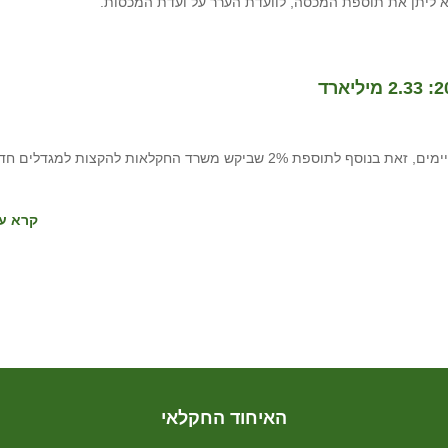
א ליתן את תוספת המכסה, לוועדת הערר על ועדת המכסות.
יו"ר הוועדה ח"כ כבל החליט להקצות 1% נוסף למגדלים הקיימים, זאת בנוסף לתוספת 2% שביקש משרד החקלאות להקצות למג
קרא עו
האיחוד החקלאי