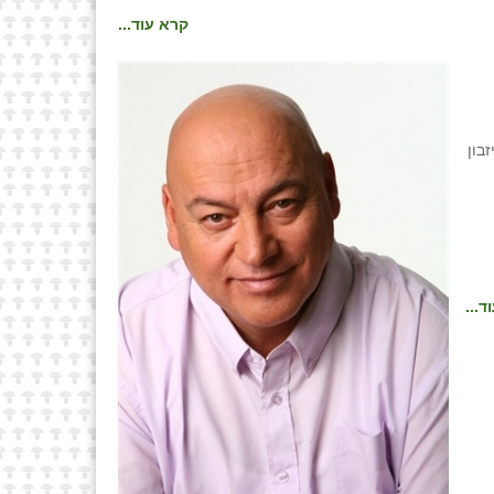
קרא עוד...
בון
ד...