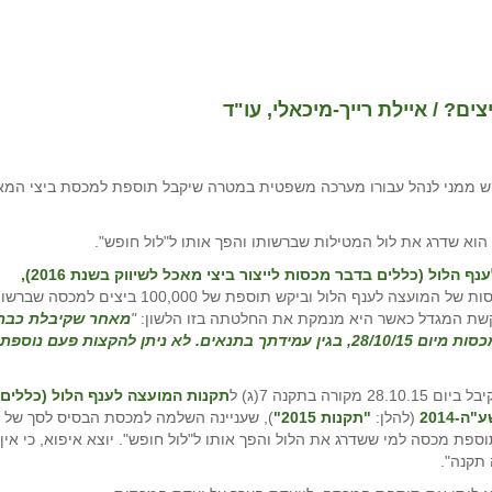
ם? / איילת רייך-מיכאלי, עו"ד
יקש ממני לנהל עבורו מערכה משפטית במטרה שיקבל תוספת למכסת ביצי המא
תקנות המועצה לענף הלול (כללים בדבר מכסות לייצור ביצי מאכל לשיווק בשנת 2016),
) הוא פנה לועדת המכסות של המועצה לענף הלול וביקש תוספת של 100,000 ביצים למכס
"
מאחר שקיבלת כבר
הקצאה של 100,000 ₪ ביצי מאכל לפי החלטת ועדת המכסות מיום 28/10/15, בגין עמידתך בתנאים. לא ניתן להקצות פעם נוספת
בתקנה 7(ג) ל
תקנות המועצה לענף הלול (כללים
(להלן:
"תקנות 2015"
), שעניינה השלמה למכסת הבסיס לסך של
נות שעניינה כאמור תוספת מכסה למי ששדרג את הלול והפך אותו ל"לול חופש". יוצא איפוא, כי אין
תקנה".