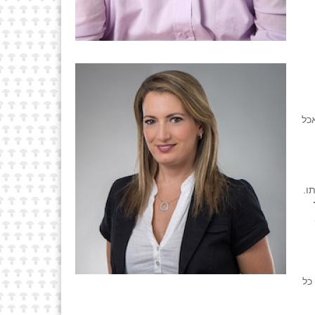
כל
ה שברשותו.
 כל