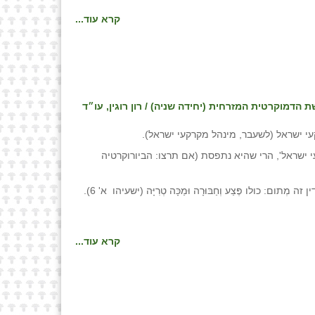
קרא עוד...
עי ישראל (לשעבר, מינהל מקרקעי ישראל).
 ישראל', הרי שהיא נתפסת (אם תרצו: הביורוקרטיה
ו פֶּצַע וְחַבּוּרָה וּמַכָּה טְרִיָּה (ישעיהו א' 6).
קרא עוד...