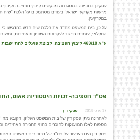
עסקינן בתביעה במסגרתה מבקשים קיבוץ חפציבה וקיבוץ בי
מרשות מקרקעי ישראל, בעודם מסתמכים על הלכת "שיח חדש"
במקרקעין.
על כן, בית המשפט מחדד את הלכת שיח חדש בהדגישו כי תבי
החקלאי, עומדת בניגוד לעקרונות השוויון והאחידות, ומשו
ע"א 463/18 קיבוץ חפציבה, קבוצת פועלים להתיישבות שיתופית בע"מ ואח' נ' קרן קיימת לישראל ואח'
פס"ד חפציבה- זכויות היסטוריות אאוט, החו
17 מרס 2019
פסקי דין
לאחרונה ניתן פסק דין של בית המשפט העליון, הקובע מה "ר
נוספות לאלו המוענקות לחוכרים בחוזי החכירה האחידים וב
פסק דין הינו בערעור על פס"ד של כבוד בית המשפט המחוז