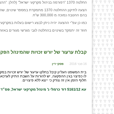
החלטה 1370 "רפורמה בניהול מקרקעי ישראל" (להלן: "ההצעה"). מועד הישיבה לאישור ההחלטה נקבע ליום 14.3.2016.
הצעה לתיקון ההחלטה 1370 מתמקדת במספר שינוים, שהעיקרי הוא שבעסקאות שבוצעו באזורים שאינם בעדיפות לפי בניה בפועל ובעסקאות ביישובי עולים
בהם ההטבה נמוכה מ 300,000 ש"ח.
כמו כן עפ"י ההצעה יהיה ניתן לבצע רישום בעלות במקרקעין
חוזר זה יתמקד בשינוים בהחלטה לגבי מגרשי מגורים באזור
קבלת ערעור של יורש זכויות שהמינהל הפקיע
16 פבר 2016
פסקי דין
לו כפיצוי בגין ההפקעה, יש להורות על השבת התיק לערכאה 
חלוף הזמן אין זה צודק כי ייצא ללא פיצויים.
עא 5161/12 דוד כרמלי נ' מינהל מקרקעי ישראל, פס״ד מיום 08/02/2016