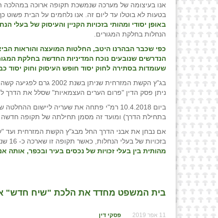
אנו בעיצומה של מערכה שנמשכת תקופה ארוכה במהלכה הע
בטעות לא בוטלו עד ליום זה. אנו נלחמים על הבית פשוט כ
באופן יסודי ומהותי בזכויות הקניין והעיסוק של בעלי הנח
הנחלות בחלקת המגורים.
כפי שכבר הבהרנו היטב, החלטות המועצה והוראות הביצו
הנדרשים שנובעים נוכח המדיניות החדשה בחלקת המגור
שעומדות בסתירה לחוק יסוד חופש העיסוק וחוק יסוד כב
בג"ץ הקשת המזרחית שנית
ניתן פסק הדין "פרום הערים העצמאיות" שסלל את הדרך לפ
בתחילת הדרך) ומועד זה מסמן תחילתה של תקופה חדשה בכ
בזכויות של בעלי הנחלות, כאשר תקופה זו שארכה כ- 16 שנים והחלטות מועצת מקרקעי ישראל ורמ"י שהתקבלו במהלכה,
מהותית בין בעלי זכויות של נכסים בעיר ובכפר, אותה א
בית המשפט מחדד את הלכת "שיח חדש" אשר
11 אפר 2019
פסקי דין