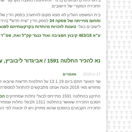
ביחס לחוזים הנהוגים ברמ"י ולהחלטות מועצת מקרקעי ישרא
החכירה המקורי של הישובים.
בית המשפט העליון לא מצא מקום להתערב בפסק הדין של
ותחום מחייתה של פסקה 34
לפסק הדין "שיח חדש
"
(הידו
לישובים בעלי
טענות לזכויות מיוחדות בקרקעותיהם לפנ
ע"א 463/18 קיבוץ חפציבה ואח' כנגד קק"ל ואח, פס״ד מיום 05/03/19
נא להכיר החלטה 1591 / אביגדור ליבוביץ, עו״ד
17 ינו 2019
מאמרים
מחודש מאי 2018 וכעת אנחנו מתבקשים להתרגל למספרה החדש.
התיקון בהחלטה 1591 מתייחס לבעלי נחלות שמחזיקים
הסכ
הסכם החכירה שאושר בהחלטה 1311 ולבעלי נחלות שמחזיקים הסכם החכירה
החכירה הקבועים בהסכם שהוא מחזיק ויש לו זכאות לפי ה