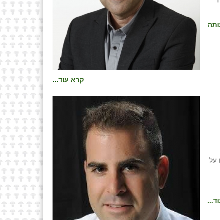
ותה
קרא עוד...
 על
ד...