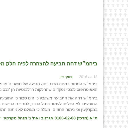
ביהמ״ש דחה תביעה להצהרה לפיה חלק מקרק
18 אוג 2016
פסקי דין
ביהמ״ש המחוזי במחוז מרכז דחה תביעה של תושבים מכפר 
האפוטרופוס לנכסי נפקדים שהחלקות הרלבנטיות הן "נכס נ
ביהמ״ש דחה את התביעה משקבע כי הינו סבור כי התובעים 
התובעים לא הצליחו לעמוד בנטל הכבד, לסתירת הרישום במקר
במקרקעין וכי ניתוח החוזים מעלה כי מעולם לא ניתנה התח
ת"א (מרכז) 9106-02-08 אגרנוב ואח' נ' מנהל מקרקעי ישראל - ואח', פס״ד מיום 27/07/16