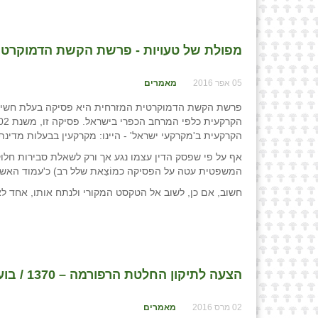
מפולת של טעויות - פרשת הקשת הדמוקרטית המ
05 אפר 2016
מאמרים
פרשת הקשת הדמוקרטית המזרחית היא פסיקה בעלת חשיבו
הקרקעית ב'מקרקעי ישראל' - היינו: מקרקעין בבעלות מדינת
אף על פי שפסק הדין עצמו נגע אך ורק לשאלת סבירות חלוק
המשפטית עטה על הפסיקה כמוֹצֵאת שלל רב) כ'עמוד האש' 
חשוב, אם כן, לשוב אל הטקסט המקורי ולנתח אותו, אחד לאחד, באי
הצעה לתיקון החלטת הרפורמה – 1370 / בועז מקלר רו"ח, אורי פיטוסי עו"ד
02 מרס 2016
מאמרים