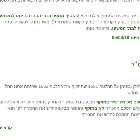
ל. הזכויות שהתבקשו הינן זכויות בעלות או זכות הקרובה לבעלות ביחס לשטח
 בית המשפט המחוזי, אולם מצא
להוסיף מספר דברי הבהרה ביחס למשמע
ע גם כ"בג"ץ הקרקעות" ו"בג"ץ הקשת המזרחית"), אשר נתנה, לכאורה, פתח
ות לבתי המשפט
ולהוכיח אותן.
שר האוצר חתם ביום 13.1.19 על החלטות חדשות שיובאו להלן וביניהן על החלטה 1591 שתחליף את החלטה 1553 שהיתה אתנו החל
ם חכירה ישיר
בתוקף
ומבקשים להמשיך להחזיק בחוזה החכירה ולא לחתום
לא בתוקף
והחוכר מבקש לחדש את החכירה לפי תנאי
וראות ההסכם לחדש את החכירה.
קרא עו