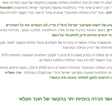
לנו דרישות לביטול החלטות מפלות שמקורן בתקופה של קום המדינה אשר
ך! אנו דורשים שינוי מידי בהחלטות מועצת מקרקעי ישראל (המועצה)
הפוגעות
לות
, נוכח "עידן הנחלה המהוונת" שהביא שינוי דרמטי בכל הקשור לזכויות בעלי
ע של רשות מקרקעי ישראל (רמ"י) עדיין לא הטמיעו את כל השינויים
ים
, כאשר במועד כתיבת שורות אלה, ההחלטות, למרבה הצער, מכילות הוראו
וד האדם וחרותו ודינן להתבטל על הסף
.
ן בשנת 2002 גרם לפגיעה קשה מתמשכת ובלתי אפשרית בזכויות של חקלאים ובעלי נחלות וכעשור לאחר מכן,
תיחתו של "עידן הנחלה המהוונת".
ביום 10.4.2018 רמ"י פתחה את שעריה ליישום ההחלטה שכיום מוסדרת בפרק משנה 8.3 סימן ז' לקובץ החלטות המועצה (החלטה 979
ל הקשור לזכויות בעלי הנחלות בחלקת המגורים.
אם נבחן את אבני הדרך החל מבג"ץ הקשת המזרחית ועד "עידן הנחלה המהוונת" (פתיחת השערים היום 10.4.2018), נמצא
יצרו אפליה
נו דורשים לתקן לאלתר בזכות ולא בחסד!
 הכירה בזכויות יתר בהקשר של חוכר חקלאי