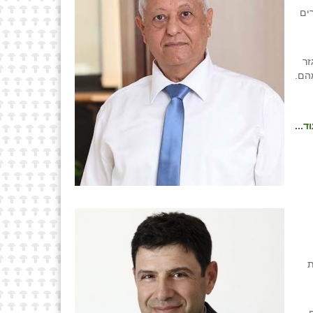
ים
זר
הם.
ד...
ת