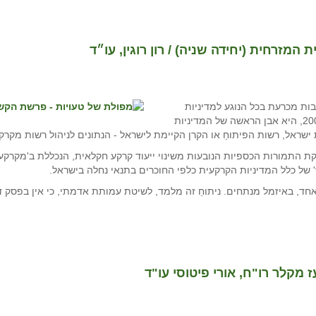
זרחית (יחידה שניה) / רון רוגין, עו״ד
ת מכרעת בכל הנוגע למדיניות
הקרקעית כלפי המרחב הכפרי בישראל. פסיקה זו, משנת 2002, היא אבן הראשה של המדיניות
 ישראל, רשות הפיתוחַ או הקרן הקיימת לישראל - הנתונים לניהול רשות מקרק
ת התמורות הכספיות הנובעות משינוי ייעוד קרקע חקלאית, הנכללת ב'מקרקעי
של כלל המדיניות הקרקעית כלפי החוכרים בתנאי נחלה בישראל.
זמל מנתחים. ניתוחַ זה מלמד, לשיטת עמותת אדמתי, כי אין בפסק דין זה מְתום: כול