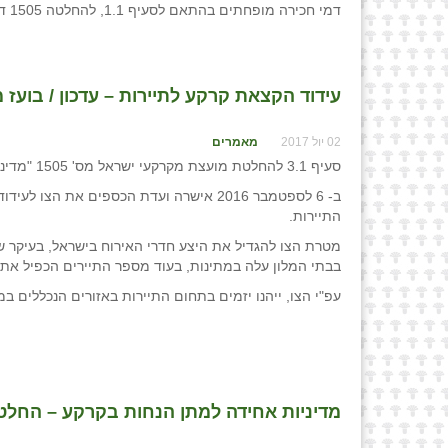
דמי חכירה מופחתים בהתאם לסעיף 1.1, להחלטה 1505 דהיינו סיווג הקצאת קרקע עפ"י אזור עדיפות למגורים.
עידוד הקצאת קרקע לתיירות – עדכון / בועז 
02 יול 2017
מאמרים
סעיף 3.1 להחלטת מועצת מקרקעי ישראל מס' 1505 "מדיניות אחידה למתן הנחות בקרקע" קובע את ההנחות בדמי חכירה מהוונים הניתנות על הקצאת קרקע לתיירות.
התיירות.
מטרת הצו להגדיל את היצע חדרי האירוח בישראל, בעיקר ש
בבתי המלון עלה במתינות, בעוד מספר התיירים הכפיל את ע
עפ"י הצו, ייהנו יזמים בתחום התיירות באזורים הנכללים במפת העדי
מדיניות אחידה למתן הנחות בקרקע – החלטה 1490 / בועז מקלר, רואה ח