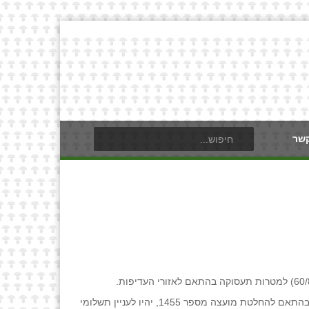
קשר
עפ"י סעיף 2.2 להחלטת מועצת מקרקעי ישראל מס' 1505 "מדיניות אחידה למתן הנחות בקרקע" תנאי הקצאת קרקע לתעשייה ולמלאכה בהתאם להחלטת מועצה מספר 1455, יהיו לעניין תשלומי