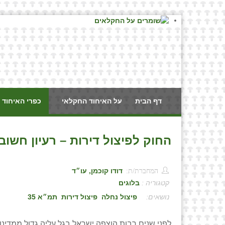
דף הבית
על האיחוד החקלאי
כפרי האיחוד 
החוק לפיצול דירות – רעיון חשוב
המחברת/ת:
דודו קוכמן, עו״ד
קטגוריה :
בלוגים
:
פיצול נחלה
פיצול דירות
תמ״א 35
לפני שנים רבות הוצפה ישראל בגל עליה גדול ממדינ