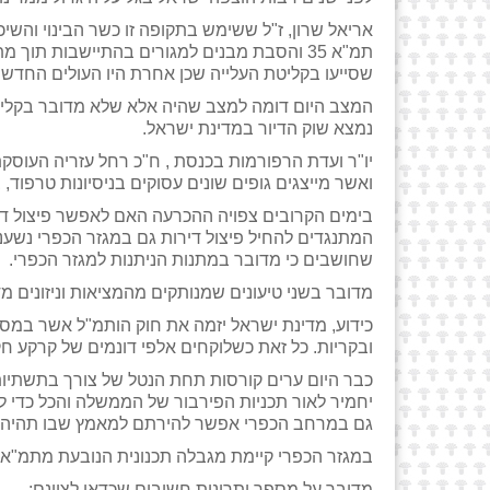
אריאל שרון, ז"ל ששימש בתקופה זו כשר הבינוי והשי
שסייעו בקליטת העלייה שכן אחרת היו העולים החדשי
המצב היום דומה למצב שהיה אלא שלא מדובר בקליטת
נמצא שוק הדיור במדינת ישראל.
יו"ר ועדת הרפורמות בכנסת , ח"כ רחל עזריה העוסק
ואשר מייצגים גופים שונים עסוקים בניסיונות טרפוד, 
בימים הקרובים צפויה ההכרעה האם לאפשר פיצול די
המתנגדים להחיל פיצול דירות גם במגזר הכפרי נשענ
שחושבים כי מדובר במתנות הניתנות למגזר הכפרי.
מדובר בשני טיעונים שמנותקים מהמציאות וניזונים מ
ובקריות. כל זאת כשלוקחים אלפי דונמים של קרקע 
כבר היום ערים קורסות תחת הנטל של צורך בתשתיות 
גם במרחב הכפרי אפשר להירתם למאמץ שבו תהיה 
במגזר הכפרי קיימת מגבלה תכנונית הנובעת מתמ"א 35 למרות שקיים פוטנציאל שמבוסס על תשתיות קיימות ובתי קרקע קיימים
מדובר על מספר יתרונות חשובים שכדאי לציינם: