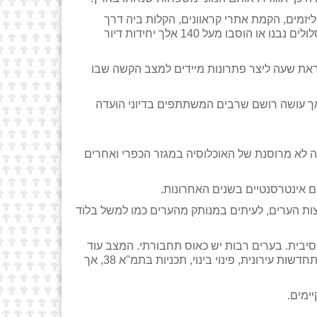
ליזמים, הקמת אתרי קראוונים, הקלות ביה דרך
תמ"א 35 והסבת מבנים למגורים בהתיישבות תוך מתן תמיכה למי שהסב מבנים אלה בהוראת שעה. התוצאה שבכל המסלולים נבנו או הוסבו מעל 140 אלך יחידות דיור
ראת שעה ליצר פתרונות מיידים למצב הקשה שבו
, אך עושה רושם שרבים המשתתפים בדיוני הועדה
ה לא מרוסנת של האוכלוסיה במגזר הכפרי ואחרים
ים אינטרסנטיים בשנים האחרונות.
שכוללים עשרות אלפי יחידות דיור בחוצות הערים, לעיתים במנותק מהערים כמו למשל בלוד
סיבית. בערים רבות יש כאוס תחבורתי. המצב עוד
יחמיר לאור תכניות הפירבור של הממשלה והכל כדי להראות מספרים, אלא שהפתרון נמצא הן במרכזי הערים בצורת של התחדשות עירונית, פינוי בינוי, תכניות בתמ"א 38, אך