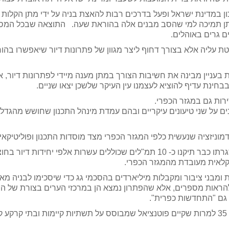
כון במדינת ישראל ופעל בדרכים רבות להאצת בניה על ידי מתן הקלות 
ם גרים באוהלים.
 עליה אלא בצורך דחוף ליצר מגוון של פתרונות דיור שיאפשרו בהו
ת בעניין מבינה את חשיבות הצורך במתן מענה מיידי לפתרונות דיור
בבחינת עדיף להוציא לעצמנו עין העיקר שלשכן יצאו שניים.
רות גם במגזר הכפרי.
ים על שני טיעונים עיקריים ובהם עמדת מינהל התכנון שחושש מהגדל
דמוניזציה שנעשית כלפי המגזר הכפרי מצד מוסדות התכנון ופוליטיקא
כידוע, מדינת ישראל יזמה את חוק הותמ"ל אשר במסגרתו כבר תיקנו כ- 10 תמ"לים 
חקלאית מעובדת מהמגזר הכפרי.
ומבני ציבור ומקבלות מיליארדים בהסכמי גג כדי שיסכימו לבניה מא
גם "התחדשות כפרית".
.