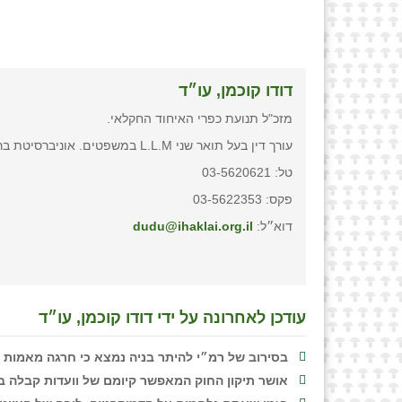
דודו קוכמן, עו״ד
מזכ"ל תנועת כפרי האיחוד החקלאי.
עורך דין בעל תואר שני L.L.M במשפטים. אוניברסיטת בר אילן.
טל: 03-5620621
פקס: 03-5622353
דוא״ל:
dudu@ihaklai.org.il
עודכן לאחרונה על ידי דודו קוכמן, עו״ד
בסירוב של רמ״י להיתר בניה נמצא כי חרגה מאמות מ
אושר תיקון החוק המאפשר קיומם של וועדות קבלה בישובים הכפריים מעבר ל-0