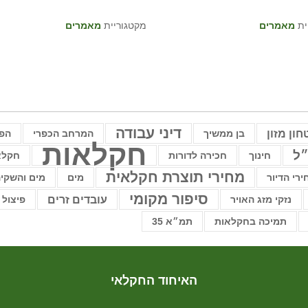
ית
מאמרים
מקטגוריית
מאמרים
דיני עבודה
חון מזון
בן ממשיך
המרחב הכפרי
הפ
חקלאות
ל
חינוך
חכירה לדורות
חקלא
מחירי תוצרת חקלאית
ירי הדיור
מים
מים והשקי
סיפור מקומי
עובדים זרים
נזקי מזג האויר
פיצול 
תמיכה בחקלאות
תמ״א 35
האיחוד החקלאי