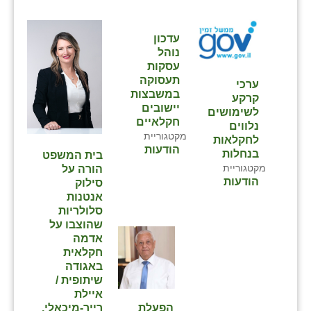
שבי ציון
עדכון
שדה ורבורג
נוהל
עסקות
שדה צבי
תעסוקה
ערכי
במשבצות
קרקע
שדמה
יישובים
לשימושים
חקלאיים
נלווים
שכניה
מקטגוריית
לחקלאות
הודעות
בנחלות
בית המשפט
תלמי יוסף
מקטגוריית
הורה על
הודעות
סילוק
בוסתן הגליל
אנטנות
סלולריות
שהוצבו על
אדמה
חקלאית
באגודה
שיתופית /
איילת
הפעלת
רייך-מיכאלי,