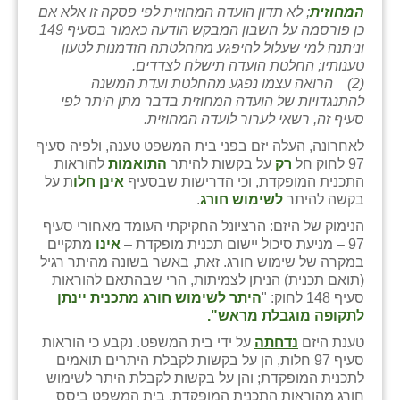
כפר הרי״ף
המחוזית
; לא תדון הועדה המחוזית לפי פסקה זו אלא אם
כן פורסמה על חשבון המבקש הודעה כאמור בסעיף 149
כפר מישר
וניתנה למי שעלול להיפגע מהחלטתה הזדמנות לטעון
טענותיו; החלטת הועדה תישלח לצדדים.
כפר מע״ש
(2) הרואה עצמו נפגע מהחלטת ועדת המשנה
להתנגדויות של הועדה המחוזית בדבר מתן היתר לפי
כפר מרדכי
סעיף זה, רשאי לערור לועדה המחוזית.
לאחרונה, העלה יזם בפני בית המשפט טענה, ולפיה סעיף
כפר סבא (אגרא)
97 לחוק חל
רק
על בקשות להיתר
התואמות
להוראות
התכנית המופקדת, וכי הדרישות שבסעיף
אינן חלו
ת על
כפר שמריהו
בקשה להיתר
לשימוש חורג
.
מגשימים
הנימוק של היזם: הרציונל החקיקתי העומד מאחורי סעיף
97 – מניעת סיכול יישום תכנית מופקדת –
אינו
מתקיים
מישר
במקרה של שימוש חורג. זאת, באשר בשונה מהיתר רגיל
(תואם תכנית) הניתן לצמיתות, הרי שבהתאם להוראות
מכורה
סעיף 148 לחוק: "
היתר לשימוש חורג מתכנית יינתן
לתקופה מוגבלת מראש".
מנחמיה
טענת היזם
נדחתה
על ידי בית המשפט. נקבע כי הוראות
סעיף 97 חלות, הן על בקשות לקבלת היתרים תואמים
נאות הכיכר
לתכנית המופקדת; והן על בקשות לקבלת היתר לשימוש
חורג מהוראות התכנית המופקדת. בית המשפט ביסס