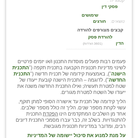
קטגוריה :
פסקי דין
בני ציון
שימושים
בצרה
:
חורגים
קבצים מצורפים להורדה
בקעות
להורדת פסק
הדין
(3601 הורדות)
ֿגבעת שפירא
גן הדרום
פעמים רבות פועלים מוסדות התכנון ו/או יזמים פרטיים
לשינוי מדיניות תכנונית הקבועה בתכנית תקפה ("
התכנית
גן השומרון
הישנה
"), באמצעות קידומה של תכנית חדשה ("
התכנית
החדשה
"). לדוגמה – התכנית הישנה קובעת ייעודו של
גני עם
שטח למטרת תעשיה; ואילו התכנית החדשה משנה את
ייעודו של השטח למטרת מגורים.
גני יהודה
הליך קידומה של תכנית עד אישורה הסופי למתן תוקף,
גנות
עשוי לקחת מספר שנים. הליך זה כולל מספר שלבים.
אחד מן השלבים המתקדמים הינו
הפקדת
התכנית
ורד יריחו
להתנגדויות. בשלב זה, כבר עברו מסמכי התכנית דיונים
רבים, ומדובר במדיניות תכנונית מגובשת.
דקל
על מנת למנוע את סיכול יישומה של המדיניות