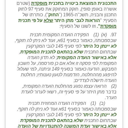
התכנונית המוצאת ביטויה בתכנית
מופקדת
(שטרם
זוהר
אושרה באופן סופי), חוקק המחוקק את סעיף 97 לחוק
התכנון והבניה, תשכ"ה-1965 ("
החוק
"). כותרתו של
הדר עם
הסעיף: "
הוראות לגבי מתן היתר
שלא
על פי תכנית
מופקדת
".
וזו לשונו של הסעיף:
חבצלת השרון
97
. (א) (1) הפקידה הועדה המקומית תכנית
חמרה
שבסמכותה, כאמור בסעיף 61א, ועוד לא ניתן לה תוקף,
לא יינתן כל היתר
לפי סעיף 145 לגבי המקרקעין
חרב לאת
שבתחום התכנית
שלא בהתאם לתכנית המופקדת
,
אלא באישור הועדה המקומית
; לא תדון הועדה
יבול (מורג)
המקומית לפי פסקה זו אלא אם כן פורסמה, על חשבון
המבקש, הודעה כאמור בסעיף 149 וניתנה, למי שעלול
יקנעם
להיפגע מההחלטה, הזדמנות לטעון טענותיו; החלטת
הועדה תישלח לצדדים;
כליל
(2) הרואה עצמו נפגע מהחלטת הועדה המקומית,
בדבר מתן היתר על פי סעיף זה, רשאי לערור לועדת
יד השמונה
הערר.
(ב) (1) הפקידה הועדה המחוזית תכנית
כפר אביב
שבסמכותה כאמור בסעיף 61א ועוד לא ניתן לה תוקף,
לא יינתן כל היתר
לפי סעיף 145 לגבי המקרקעין
כפר ביאליק
שבתחום התכנית
שלא בהתאם לתכנית המופקדת
אלא באישור ועדת המשנה להתנגדויות של הועדה