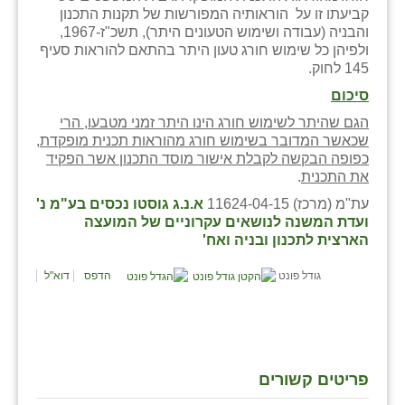
נווה אטי״ב
קביעתו זו על הוראותיה המפורשות של תקנות התכנון
והבניה (עבודה ושימוש הטעונים היתר), תשכ"ז-1967,
נהריה (אג״ש)
ולפיהן כל שימוש חורג טעון היתר בהתאם להוראות סעיף
145 לחוק.
ניר צבי
סיכום
עין חצבה
הגם שהיתר לשימוש חורג הינו היתר זמני מטבעו, הרי
שכאשר המדובר בשימוש חורג מהוראות תכנית מופקדת,
עין תמר
כפופה הבקשה לקבלת אישור מוסד התכנון אשר הפקיד
את התכנית
.
עמרים
עת"מ (מרכז) 11624-04-15
א.נ.ג גוסטו נכסים בע"מ נ'
קורנית
ועדת המשנה לנושאים עקרוניים של המועצה
הארצית לתכנון ובניה ואח'
קלחים
גודל פונט
הדפס
דוא"ל
רועי
רימונים
רמות השבים
פריטים קשורים
רמת הדר