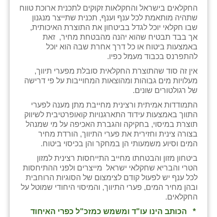
כפר הרי״ף
החקלאים בישראל והחקלאות זקוקים לתכנית ארוכת טווח
שתהיה מותאמת לכל ענף וענף, תכנית שתייצר מנגנון
כפר מישר
שבו חקלאי יוכל לגדל בביטחון את התוצרת האיכותית,
אך בבד תבטיח שהוא יהנה מהבטחת מחיר, זאת
כפר מע״ש
באמצעות ביטוח או כל דרך אחרת שבה הוא יוכל
להתפרנס בכבוד מעמל כפיו.
כפר מרדכי
אין זה סוד שהתוצרת החקלאית סובלת מפערי תיווך,
מעלויות מים גבוהות ומהוצאות המחוייבות על פי דרישה
כפר סבא (אגרא)
של רגולטורים שונים.
כפר שמריהו
התמודדות אמיתית ורצינית מחייבת מתן מענה לפערי
התווך באמצעות עידוד התארגנויות קואופרטיבית לשיווק
מגשימים
תוצרת במיסוי, בחקיקה והגברת האכיפה על מי שמנהל
בצורה צינית וחזירית את פערי התיווך, הורדת מחיר
מישר
המים וסיוע משמעותי הן במחקר והן בכיסוי ביטוח.
ביטחון מזון והבטחתו מחייב התייחסות רצינית למזון
מכורה
הטרי והבריא שחקלאי ישראל מייצרים ולפני ההתיחסות
לכל ענף יש לפעול קודם לצימצום של הסוגיות הרוחבית
מנחמיה
ובהן מחיר המים, פערי התיווך, והמיסוי היחודי שמוטל על
החקלאים.
נאות הכיכר
* הכותב הינו עו"ד ומשמש כמזכ"ל כפרי האיחוד