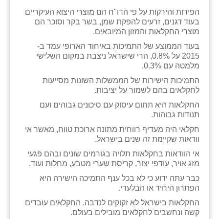
זוהר
הפירות והירקות על פי הדו"ח הם מוצרי היצוא העיקריים
בעוד דגנים, זרעים להפקת שמן, בשר בקר וסוכר הם
הדר עם
מוצרי החקלאות והמזון המיובאים.
בעוד הממוצע של התמיכות באיחוד הארופי עמד ב-
חבצלת השרון
2015 על 0.8%, הרי שישראל ניצבת במקום השלישי
מלמטה עם 0.3%.
חמרה
התמיכות הישירות של הממשלות השונות מסייעות
חרב לאת
לחקלאים בהם לשמור על יציבות.
החקלאות היא תחום עיסוק עם סיכונים גבוהים ועם
יבול (מורג)
תנודות גבוהות.
יקנעם
חקלאי היה מעדיף רווחית מתונה ארוכת טווח, מאשר אי
וודאות שקיימת זה שנים בישראל.
כליל
אי הוודאות בחקלאות תלויה בגורמים שונים ובהם פגעי
מזג אויר, עודפי יצור, קריסת שערי מטבע, מחלות ועוד.
יד השמונה
כבר עתה ידוע כי לא בכל ענף התמיכה הישירה היא
כפר אביב
הפתרון היחיד או הבלעדי.
החקלאות בישראל לא זקוקים לנדבה. החקלאים עובדים
כפר ביאליק
קשה ונחשבים לחקלאים מובילים בעולם.