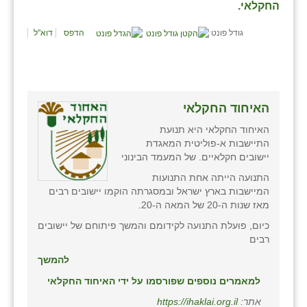
נווה אטי״ב
החקלאי.
נהריה (אג״ש)
גודל פונט
הדפס
דוא"ל
ניר צבי
עין חצבה
האיחוד החקלאי
עין תמר
האיחוד החקלאי היא תנועת
עמרים
התיישבות א-פוליטית המאגדת
יישובים חקלאיים. של המעמד הבינוני
קורנית
התנועה הייתה אחת התנועות
המיישבות בארץ ישראל ובמסגרתה הוקמו יישובים רבים
קלחים
מאז שנות ה-20 של המאה ה-20.
רועי
כיום, פועלת התנועה לקידומם והמשך פיתוחם של יישובים
רבים
רימונים
להמשך
רמות השבים
למאמרים נוספים שפורסמו על ידי האיחוד החקלאי
אתר:
https://ihaklai.org.il
רמת הדר