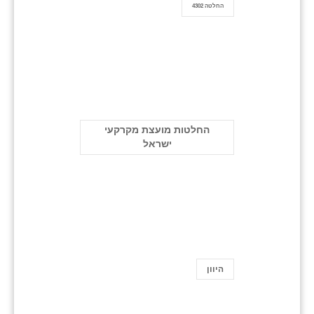
החלטה 4302
החלטות מועצת מקרקעי
ישראל
היוון