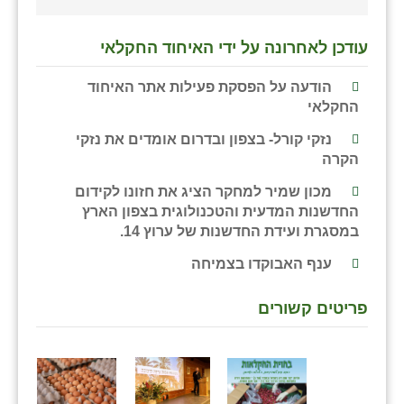
שבי ציון
עודכן לאחרונה על ידי האיחוד החקלאי
שדה ורבורג
הודעה על הפסקת פעילות אתר האיחוד
שדה צבי
החקלאי
שדמה
נזקי קורל- בצפון ובדרום אומדים את נזקי
הקרה
שכניה
מכון שמיר למחקר הציג את חזונו לקידום
תלמי יוסף
החדשנות המדעית והטכנולוגית בצפון הארץ
במסגרת ועידת החדשנות של ערוץ 14.
בוסתן הגליל
ענף האבוקדו בצמיחה
פריטים קשורים