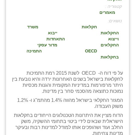
קטגוריה :
בני ציון
מאמרים
בצרה
:
חקלאות
משרד
בקעות
החקלאות
ייבוא
וייצוא
התאחדות
ֿגבעת שפירא
החקלאים
מדור עסקי
OECD
התמיכה
גן הדרום
בחקלאות
גן השומרון
על פי דוח ה- OECD לשנת 2015 רמת התמיכות
לחקלאות בישראל בשנים האחרונות ירדה והיא נובעת בין
גני עם
היתר מרפורמות במדיניות המקומית והגנות מכסיות
נמוכות כתוצאה מהסכמי סחר בין מדינות.
גני יהודה
המגזר החקלאי בישראל מהווה 1.4% מהתמ"ג ו- 1.2%
גנות
משוק העבודה.
הדוח מציין את היתרונות הטכנולוגים הייחודים בחקלאות
ורד יריחו
הישראלית שבאים לידי ביטוי בתחומי ההשקיה, משק
החלב ועוד ושהופכים אותו למודל למדינות רבות ובעיקר
דקל
מדינות צחיחות.