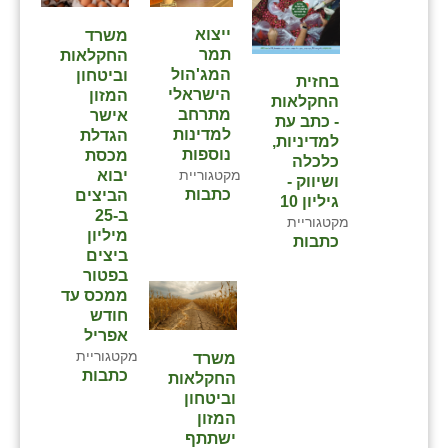
ייצוא
משרד
תמר
החקלאות
המג'הול
וביטחון
בחזית
הישראלי
המזון
החקלאות
מתרחב
אישר
- כתב עת
למדינות
הגדלת
למדיניות,
נוספות
מכסת
כלכלה
מקטגוריית
יבוא
ושיווק -
כתבות
הביצים
גיליון 10
ב-25
מקטגוריית
מיליון
כתבות
ביצים
בפטור
ממכס עד
חודש
אפריל
מקטגוריית
משרד
כתבות
החקלאות
וביטחון
המזון
ישתתף