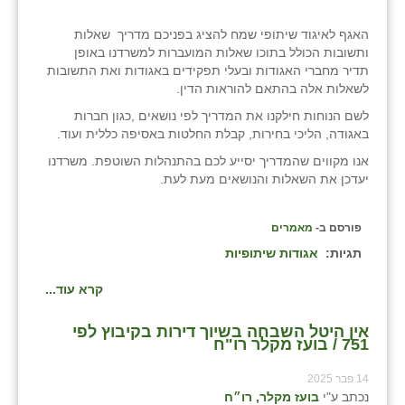
נווה אטי״ב
האגף לאיגוד שיתופי שמח להציג בפניכם מדריך שאלות
נהריה (אג״ש)
ותשובות הכולל בתוכו שאלות המועברות למשרדנו באופן
תדיר מחברי האגודות ובעלי תפקידים באגודות ואת התשובות
ניר צבי
לשאלות אלה בהתאם להוראות הדין.
עין חצבה
לשם הנוחות חילקנו את המדריך לפי נושאים ,כגון חברות
באגודה, הליכי בחירות, קבלת החלטות באסיפה כללית ועוד.
עין תמר
אנו מקווים שהמדריך יסייע לכם בהתנהלות השוטפת. משרדנו
יעדכן את השאלות והנושאים מעת לעת.
עמרים
קורנית
פורסם ב-
מאמרים
תגיות:
אגודות שיתופיות
קלחים
קרא עוד...
רועי
רימונים
אין היטל השבחה בשיוך דירות בקיבוץ לפי
751 / בועז מקלר רו"ח
רמות השבים
14 פבר 2025
נכתב ע"י
בועז מקלר, רו״ח
רמת הדר