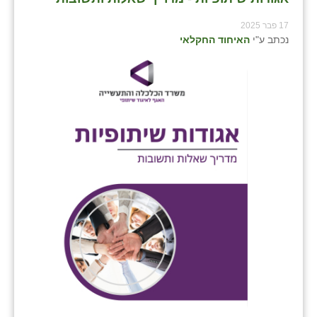
כפר הרי״ף
17 פבר 2025
כפר מישר
נכתב ע"י
האיחוד החקלאי
כפר מע״ש
כפר מרדכי
כפר סבא (אגרא)
כפר שמריהו
מגשימים
מישר
מכורה
מנחמיה
נאות הכיכר