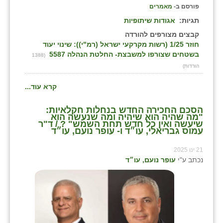
פורסם ב-
מאמרים
תגיות:
אגודות שיתופיות
קבצים מצורפים להורדה
חוזר 1/25 (רשות מקרקעי ישראל (רמ"י)): שינוי יעוד
בשטחים שצורפו למשבצת- החלטת הנהלה 5587
(1388
הורדות)
קרא עוד...
הסכם החכירה החדש בנחלות חקלאיות:
"מה שהיה הוא שיהיה ומה שנעשה הוא
שיעשה ואין כל חדש תחת השמש" ? / ד"ר
עמוס גבריאלי, עו״ד ו- עופר נועם, עו״ד
21 ינו 2025
נכתב ע"י
עופר נועם, עו״ד