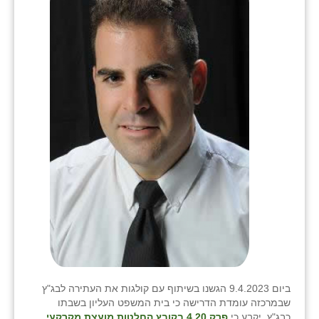
בני ציון
בצרה
בקעות
ֿגבעת שפירא
גן הדרום
גן השומרון
גני עם
גני יהודה
גנות
ורד יריחו
ביום 9.4.2023 הגשנו בשיתוף עם קולגות את העתירה לבג"ץ
שבמרכזה עומדת הדרישה כי בית המשפט העליון בשבתו
דקל
כבג"ץ, יקבע כי
פרק 4.20 בקובץ החלטות מועצת מקרקעי