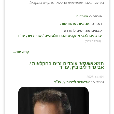
בפועל, ובלבד שהשימוש החקלאי מתקיים במקביל.
פורסם ב-
מאמרים
תגיות:
אנרגיות מתחדשות
קבצים מצורפים להורדה
עדכונים לגבי מתקנים אגרו וולטאיים / שרית ויור, עו״ד
(1220 הורדות)
קרא עוד...
תמא 35/5/א' עובדים זרים בחקלאות /
אביגדור ליבוביץ, עו״ד
04 פבר 2025
נכתב ע"י
אביגדור לייבוביץ, עו״ד