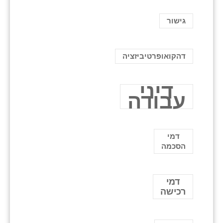
גישור
דהקואופרטיביזציה
דיני
עבודה
דמי
הסכמה
דמי
רכישה