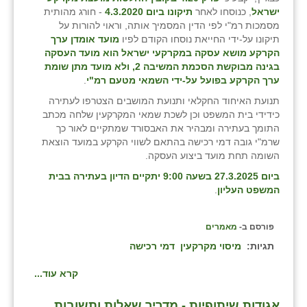
ישראל
, כנוסחו לאחר
תיקונו ביום 4.3.2020
- חורג מהותית
זוהר
מסמכות רמ"י לפי הדין המסמיך אותה, וראוי להורות על
תיקונו על-ידי החייאת נוסחו הקודם לפיו
מועד אומדן ערך
הדר עם
הקרקע מושא עסקה במקרקעי ישראל הוא מועד העסקה
בגינה מבוקשת הסכמת המשיבה 2, ולא מועד מתן שומת
חבצלת השרון
ערך הקרקע בפועל על-ידי השמאי מטעם רמ"י
.
חמרה
תנועת האיחוד החקלאי ותנועת המושבים הצטרפו לעתירה
כידידי בית המשפט וכן לשכת שמאי המקרקעין שלחה מכתב
חרב לאת
התומך בעתירה ומבהיר את האבסורד שמתקיים לאור כך
שרמ"י גובה דמי רכישה בהתאם לשווי הקרקע במועד הוצאת
יבול (מורג)
השומה תחת מועד ביצוע העסקה.
ביום 27.3.2025 בשעה 9:00 יתקיים הדיון בעתירה בבית
יקנעם
המשפט העליון
.
כליל
פורסם ב-
מאמרים
יד השמונה
תגיות:
מיסוי מקרקעין
דמי רכישה
כפר אביב
קרא עוד...
כפר ביאליק
אגודות שיתופיות - מדריך שאלות ותשובות