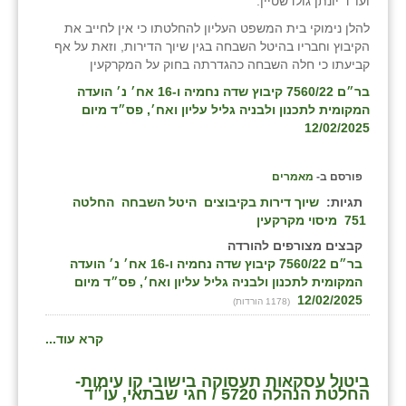
ועו''ד יונתן גולדשטיין.
להלן נימוקי בית המשפט העליון להחלטתו כי אין לחייב את
הקיבוץ וחבריו בהיטל השבחה בגין שיוך הדירות, וזאת על אף
קביעתו כי חלה השבחה כהגדרתה בחוק על המקרקעין
בר״ם 7560/22 קיבוץ שדה נחמיה ו-16 אח׳ נ׳ הועדה
המקומית לתכנון ולבניה גליל עליון ואח׳, פס״ד מיום
12/02/2025
פורסם ב-
מאמרים
תגיות:
שיוך דירות בקיבוצים
היטל השבחה
החלטה
751
מיסוי מקרקעין
קבצים מצורפים להורדה
בר״ם 7560/22 קיבוץ שדה נחמיה ו-16 אח׳ נ׳ הועדה
המקומית לתכנון ולבניה גליל עליון ואח׳, פס״ד מיום
12/02/2025
(1178 הורדות)
קרא עוד...
ביטול עסקאות תעסוקה בישובי קו עימות-
החלטת הנהלה 5720 / חגי שבתאי, עו״ד