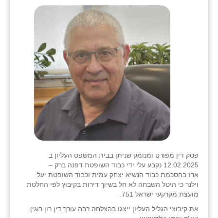
שבי ציון
שדה ורבורג
שדה צבי
שדמה
שכניה
תלמי יוסף
בוסתן הגליל
פסק דין מפורט ומנומק שניתן בבית המשפט העליון ב
12.02.2025 נקבע עלי ידי כבוד השופטת דפנה ברק –
ארז בהסכמת כבוד הנשיא יצחק עמית וכבוד השופטת יעל
וילנר כי היטל השבחה לא חל בשיוך דירות בקיבוץ לפי החלטת
מועצת מקרקעי ישראל 751.
את קיבוצי הגליל העליון ייצגו בהצלחה רבה עורך דין רון רוגין