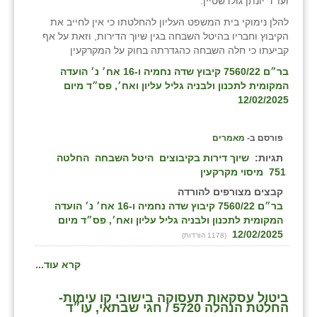
ועו''ד יונתן גולדשטיין.
להלן נימוקי בית המשפט העליון להחלטתו כי אין לחייב את
הקיבוץ וחבריו בהיטל השבחה בגין שיוך הדירות, וזאת על אף
קביעתו כי חלה השבחה כהגדרתה בחוק על המקרקעין
בר״ם 7560/22 קיבוץ שדה נחמיה ו-16 אח׳ נ׳ הועדה
המקומית לתכנון ולבניה גליל עליון ואח׳, פס״ד מיום
12/02/2025
פורסם ב-
מאמרים
תגיות:
שיוך דירות בקיבוצים
היטל השבחה
החלטה
751
מיסוי מקרקעין
קבצים מצורפים להורדה
בר״ם 7560/22 קיבוץ שדה נחמיה ו-16 אח׳ נ׳ הועדה
המקומית לתכנון ולבניה גליל עליון ואח׳, פס״ד מיום
12/02/2025
(1178 הורדות)
קרא עוד...
ביטול עסקאות תעסוקה בישובי קו עימות-
החלטת הנהלה 5720 / חגי שבתאי, עו״ד