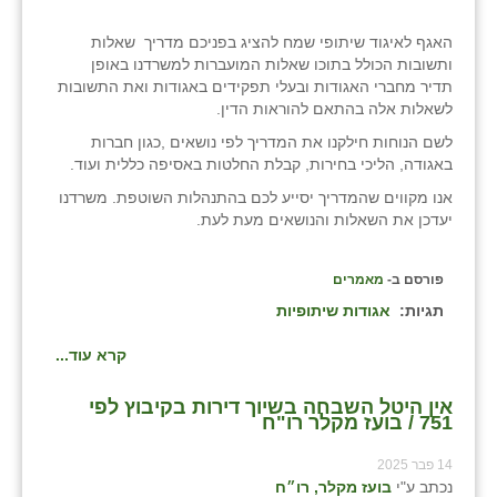
נווה אטי״ב
האגף לאיגוד שיתופי שמח להציג בפניכם מדריך שאלות
נהריה (אג״ש)
ותשובות הכולל בתוכו שאלות המועברות למשרדנו באופן
תדיר מחברי האגודות ובעלי תפקידים באגודות ואת התשובות
ניר צבי
לשאלות אלה בהתאם להוראות הדין.
עין חצבה
לשם הנוחות חילקנו את המדריך לפי נושאים ,כגון חברות
באגודה, הליכי בחירות, קבלת החלטות באסיפה כללית ועוד.
עין תמר
אנו מקווים שהמדריך יסייע לכם בהתנהלות השוטפת. משרדנו
יעדכן את השאלות והנושאים מעת לעת.
עמרים
קורנית
פורסם ב-
מאמרים
תגיות:
אגודות שיתופיות
קלחים
קרא עוד...
רועי
רימונים
אין היטל השבחה בשיוך דירות בקיבוץ לפי
751 / בועז מקלר רו"ח
רמות השבים
14 פבר 2025
נכתב ע"י
בועז מקלר, רו״ח
רמת הדר