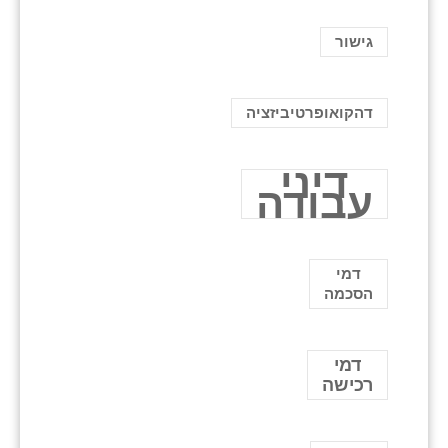
גישור
דהקואופרטיביזציה
דיני
עבודה
דמי
הסכמה
דמי
רכישה