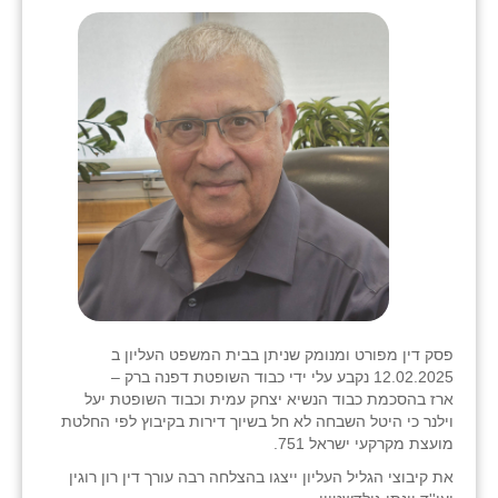
שבי ציון
שדה ורבורג
שדה צבי
שדמה
שכניה
תלמי יוסף
בוסתן הגליל
פסק דין מפורט ומנומק שניתן בבית המשפט העליון ב
12.02.2025 נקבע עלי ידי כבוד השופטת דפנה ברק –
ארז בהסכמת כבוד הנשיא יצחק עמית וכבוד השופטת יעל
וילנר כי היטל השבחה לא חל בשיוך דירות בקיבוץ לפי החלטת
מועצת מקרקעי ישראל 751.
את קיבוצי הגליל העליון ייצגו בהצלחה רבה עורך דין רון רוגין