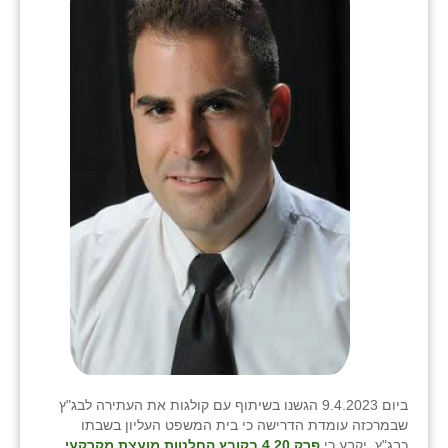
בני ציון
בצרה
בקעות
ֿגבעת שפירא
גן הדרום
גן השומרון
גני עם
גני יהודה
גנות
ורד יריחו
ביום 9.4.2023 הגשנו בשיתוף עם קולגות את העתירה לבג"ץ
שבמרכזה עומדת הדרישה כי בית המשפט העליון בשבתו
דקל
כבג"ץ, יקבע כי
פרק 4.20 בקובץ החלטות מועצת מקרקעי