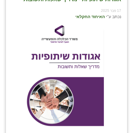
כפר הרי״ף
17 פבר 2025
כפר מישר
נכתב ע"י
האיחוד החקלאי
כפר מע״ש
כפר מרדכי
כפר סבא (אגרא)
כפר שמריהו
מגשימים
מישר
מכורה
מנחמיה
נאות הכיכר