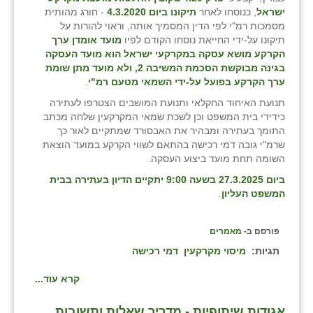
ישראל
, כנוסחו לאחר
תיקונו ביום 4.3.2020
- חורג מהותית
זוהר
מסמכות רמ"י לפי הדין המסמיך אותה, וראוי להורות על
תיקונו על-ידי החייאת נוסחו הקודם לפיו
מועד אומדן ערך
הדר עם
הקרקע מושא עסקה במקרקעי ישראל הוא מועד העסקה
בגינה מבוקשת הסכמת המשיבה 2, ולא מועד מתן שומת
חבצלת השרון
ערך הקרקע בפועל על-ידי השמאי מטעם רמ"י
.
חמרה
תנועת האיחוד החקלאי ותנועת המושבים הצטרפו לעתירה
כידידי בית המשפט וכן לשכת שמאי המקרקעין שלחה מכתב
חרב לאת
התומך בעתירה ומבהיר את האבסורד שמתקיים לאור כך
שרמ"י גובה דמי רכישה בהתאם לשווי הקרקע במועד הוצאת
יבול (מורג)
השומה תחת מועד ביצוע העסקה.
ביום 27.3.2025 בשעה 9:00 יתקיים הדיון בעתירה בבית
יקנעם
המשפט העליון
.
כליל
פורסם ב-
מאמרים
יד השמונה
תגיות:
מיסוי מקרקעין
דמי רכישה
כפר אביב
קרא עוד...
כפר ביאליק
אגודות שיתופיות - מדריך שאלות ותשובות