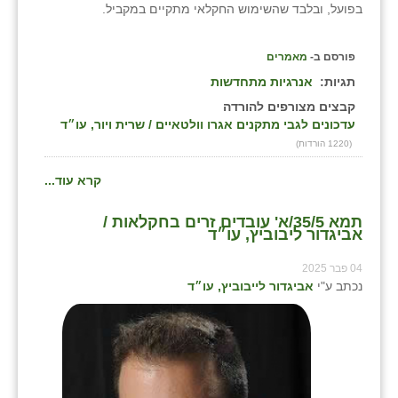
בפועל, ובלבד שהשימוש החקלאי מתקיים במקביל.
פורסם ב-
מאמרים
תגיות:
אנרגיות מתחדשות
קבצים מצורפים להורדה
עדכונים לגבי מתקנים אגרו וולטאיים / שרית ויור, עו״ד
(1220 הורדות)
קרא עוד...
תמא 35/5/א' עובדים זרים בחקלאות /
אביגדור ליבוביץ, עו״ד
04 פבר 2025
נכתב ע"י
אביגדור לייבוביץ, עו״ד