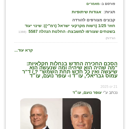
פורסם ב-
מאמרים
תגיות:
אגודות שיתופיות
קבצים מצורפים להורדה
חוזר 1/25 (רשות מקרקעי ישראל (רמ"י)): שינוי יעוד
בשטחים שצורפו למשבצת- החלטת הנהלה 5587
(1388
הורדות)
קרא עוד...
הסכם החכירה החדש בנחלות חקלאיות:
"מה שהיה הוא שיהיה ומה שנעשה הוא
שיעשה ואין כל חדש תחת השמש" ? / ד"ר
עמוס גבריאלי, עו״ד ו- עופר נועם, עו״ד
21 ינו 2025
נכתב ע"י
עופר נועם, עו״ד