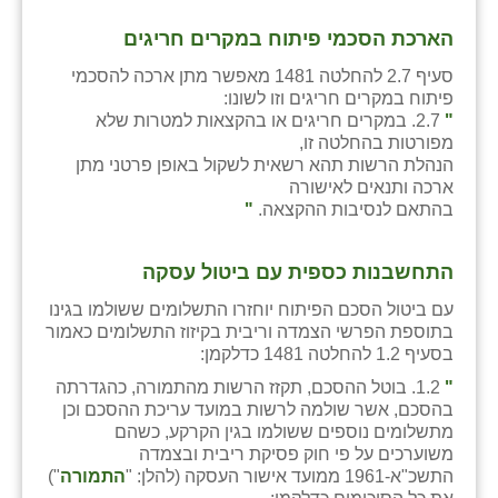
נווה אטי״ב
הארכת הסכמי פיתוח במקרים חריגים
נהריה (אג״ש)
סעיף 2.7 להחלטה 1481 מאפשר מתן ארכה להסכמי
ניר צבי
פיתוח במקרים חריגים וזו לשונו:
"
2.7. במקרים חריגים או בהקצאות למטרות שלא
עין חצבה
מפורטות בהחלטה זו,
הנהלת הרשות תהא רשאית לשקול באופן פרטני מתן
עין תמר
ארכה ותנאים לאישורה
בהתאם לנסיבות ההקצאה.
"
עמרים
קורנית
התחשבנות כספית עם ביטול עסקה
עם ביטול הסכם הפיתוח יוחזרו התשלומים ששולמו בגינו
קלחים
בתוספת הפרשי הצמדה וריבית בקיזוז התשלומים כאמור
בסעיף 1.2 להחלטה 1481 כדלקמן:
רועי
"
1.2. בוטל ההסכם, תקזז הרשות מהתמורה, כהגדרתה
רימונים
בהסכם, אשר שולמה לרשות במועד עריכת ההסכם וכן
מתשלומים נוספים ששולמו בגין הקרקע, כשהם
רמות השבים
משוערכים על פי חוק פסיקת ריבית ובצמדה
התשכ"א-1961 ממועד אישור העסקה (להלן: "
התמורה
")
רמת הדר