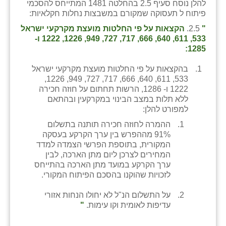
להלן נוסח סעיף 2.5 בהחלטה 1481 המתייחס להסכמי
כפר הרי״ף
פיתוח ל תעסוקה שמקורם במשבצות נחלות חקלאיות:
כפר מישר
"
2.5.
הקצאות על פי החלטות מועצת מקרקעי ישראל
533, 611, 640, 666, 717, 727, 949, 1226, 1222 ו-
כפר מע״ש
1285:
כפר מרדכי
בהקצאות על פי החלטות מועצת מקרקעי ישראל
533, 611, 640, 666, 717, 727, 949, 1226,
כפר סבא (אגרא)
1222 ו- 1286, הרשות תחתום על חוזה חכירה
ללא תלות במצב הבינוי במקרקעין ובהתאם
כפר שמריהו
למפורט להלן:
ההמרה לחוזה חכירה תותנה בתשלום
מגשימים
91% מההפרש בין ערך הקרקע בעסקה
המקורית, בתוספת הפרשי הצמדה למדד
מישר
המחירים לצרכן ליום מתן הארכה, לבין
ערך הקרקע במועד מתן הארכה בהתייחס
מכורה
לזכויות שהוקנו בהסכם הפיתוח המקורי.
מנחמיה
על התשלום הנ"ל לא יחולו הנחות אזורי
עדיפות לאומית וקו עימות.
"
נאות הכיכר