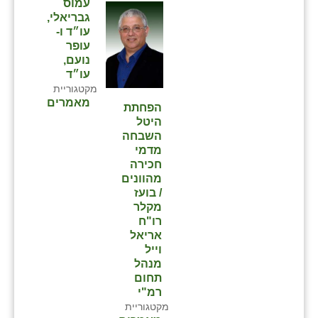
עמוס
גבריאלי,
עו״ד ו-
עופר
נועם,
עו״ד
מקטגוריית
מאמרים
הפחתת
היטל
השבחה
מדמי
חכירה
מהוונים
/ בועז
מקלר
רו"ח
אריאל
וייל
מנהל
תחום
רמ"י
מקטגוריית