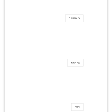
בן ממשיך
בר רשות
גישור