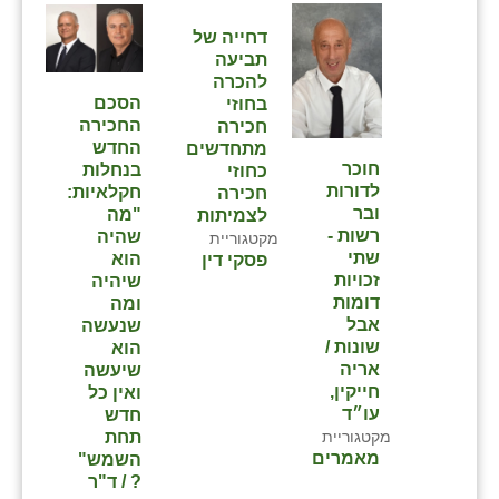
דחייה של
תביעה
להכרה
הסכם
בחוזי
החכירה
חכירה
החדש
מתחדשים
חוכר
בנחלות
כחוזי
לדורות
חקלאיות:
חכירה
ובר
"מה
לצמיתות
רשות -
שהיה
מקטגוריית
שתי
הוא
פסקי דין
זכויות
שיהיה
דומות
ומה
אבל
שנעשה
שונות /
הוא
אריה
שיעשה
חייקין,
ואין כל
עו״ד
חדש
תחת
מקטגוריית
מאמרים
השמש"
? / ד"ר