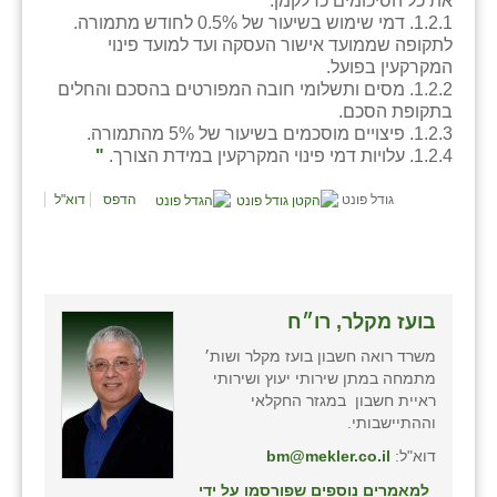
את כל הסיכומים כדלקמן:
1.2.1. דמי שימוש בשיעור של 0.5% לחודש מתמורה.
שבי ציון
לתקופה שממועד אישור העסקה ועד למועד פינוי
המקרקעין בפועל.
שדה ורבורג
1.2.2. מסים ותשלומי חובה המפורטים בהסכם והחלים
בתקופת הסכם.
שדה צבי
1.2.3. פיצויים מוסכמים בשיעור של 5% מהתמורה.
1.2.4. עלויות דמי פינוי המקרקעין במידת הצורך.
"
שדמה
גודל פונט
הדפס
דוא"ל
שכניה
תלמי יוסף
בוסתן הגליל
בועז מקלר, רו״ח
משרד רואה חשבון בועז מקלר ושות׳
מתמחה במתן שירותי יעוץ ושירותי
ראיית חשבון במגזר החקלאי
וההתיישבותי.
דוא"ל:
bm@mekler.co.il
למאמרים נוספים שפורסמו על ידי