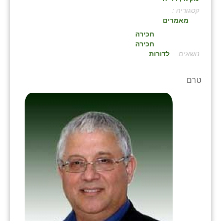
קטגוריה :
בני ציון
מאמרים
בצרה
חכירה
חכירה
בקעות
:
לדורות
ֿגבעת שפירא
טרם
גן הדרום
גן השומרון
גני עם
גני יהודה
גנות
ורד יריחו
דקל