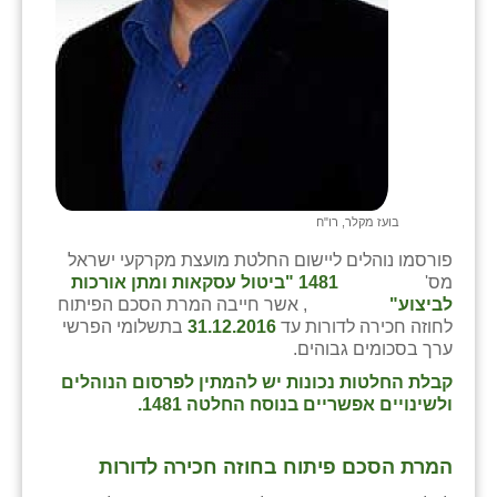
זוהר
הדר עם
חבצלת השרון
חמרה
חרב לאת
בועז מקלר, רו"ח
יבול (מורג)
פורסמו נוהלים ליישום החלטת מועצת מקרקעי ישראל
מס'
1481 "ביטול עסקאות ומתן אורכות
יקנעם
לביצוע"
, אשר חייבה המרת הסכם הפיתוח
לחוזה חכירה לדורות עד
31.12.2016
בתשלומי הפרשי
כליל
ערך בסכומים גבוהים.
יד השמונה
קבלת החלטות נכונות יש להמתין לפרסום הנוהלים
ולשינויים אפשריים בנוסח החלטה 1481.
כפר אביב
כפר ביאליק
המרת הסכם פיתוח בחוזה חכירה לדורות