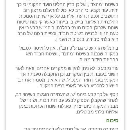
כפר הרי״ף
בשיטת "מהצד", ועל כן בדין החליט הועד המקומי כי כך
יהיה. עוד נקבע, כי הרב לא יכול להתעלם מרצון רוב
כפר מישר
התושבים ולכפות דעתו עליהם, על אף שהינו הסמכות
ההלכתית העליונה ביישוב, בייחוד כאשר קיימות שיטות
כפר מע״ש
שונות שלכולן בסיס מוצק בהלכה. ביהמ"ש קבע כי אין
טעם הגיוני לבנייה בשיטת חב"ד, וכפיית רצונו של הרב
כפר מרדכי
היא בלתי סבירה, בנסיבות העניין.
ביהמ"ש הדגיש, כי גם ע"פ חב"ד, אין כל איסור לטבול
כפר סבא (אגרא)
במקווה שנבנה בשיטת "מהצד", ושיטת חב"ד היא
בבחינת הידור מצווה.
כפר שמריהו
עוד נקבע כי לא ניתן להקיש ממקרים אחרים, וזאת לאור
מגשימים
השוני בעובדות בין המקרים, וכן התקבלה טענת הועד
המקומי בעניין חוזר המנכ"ל, שהוא אינו מסמיך את רב
מישר
היישוב להכריע באשר לאופי בניית המקווה.
נוסף על כך קבע ביהמ"ש, שהעתירה הוגשה בשיהוי רב,
מכורה
לאחר שהקבלן הספיק לבצע עבודות רבות, ושינוי של
מבנה המקווה כיום יצריך פעולות שונות הכרוכות בזמן
מנחמיה
ועלויות בלתי מבוטלים.
נאות הכיכר
סיכום
העתירה נדחתה, אך על מנת שלא להחריף עוד את