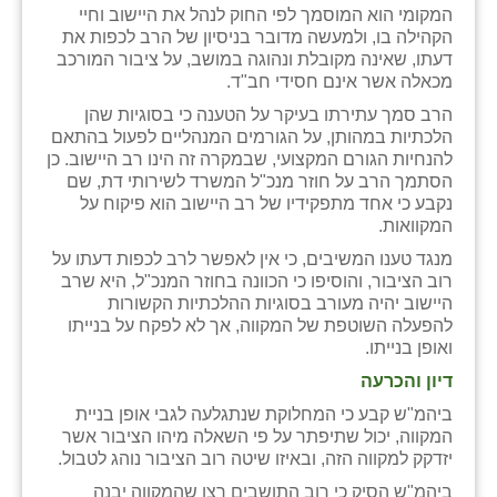
המקומי הוא המוסמך לפי החוק לנהל את היישוב וחיי
זוהר
הקהילה בו, ולמעשה מדובר בניסיון של הרב לכפות את
דעתו, שאינה מקובלת ונהוגה במושב, על ציבור המורכב
הדר עם
מכאלה אשר אינם חסידי חב"ד.
חבצלת השרון
הרב סמך עתירתו בעיקר על הטענה כי בסוגיות שהן
הלכתיות במהותן, על הגורמים המנהליים לפעול בהתאם
חמרה
להנחיות הגורם המקצועי, שבמקרה זה הינו רב היישוב. כן
הסתמך הרב על חוזר מנכ"ל המשרד לשירותי דת, שם
חרב לאת
נקבע כי אחד מתפקידיו של רב היישוב הוא פיקוח על
המקוואות.
יבול (מורג)
מנגד טענו המשיבים, כי אין לאפשר לרב לכפות דעתו על
רוב הציבור, והוסיפו כי הכוונה בחוזר המנכ"ל, היא שרב
יקנעם
היישוב יהיה מעורב בסוגיות ההלכתיות הקשורות
להפעלה השוטפת של המקווה, אך לא לפקח על בנייתו
כליל
ואופן בנייתו.
יד השמונה
דיון והכרעה
ביהמ"ש קבע כי המחלוקת שנתגלעה לגבי אופן בניית
כפר אביב
המקווה, יכול שתיפתר על פי השאלה מיהו הציבור אשר
יזדקק למקווה הזה, ובאיזו שיטה רוב הציבור נוהג לטבול.
כפר ביאליק
ביהמ"ש הסיק כי רוב התושבים רצו שהמקווה יבנה