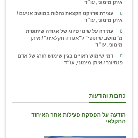
איתן מימוני, עו״ד
שבי ציון
עצירת פרויקט הקצאת נחלות במושב אניעם /
איתן מימוני, עו״ד
שדה ורבורג
עתירה על שינוי סיווג של אגודה שיתופית
שדה צבי
מ"מושב שיתופי" ל"אגודה חקלאית" / איתן
מימוני, עו״ד
שדמה
דמי שימוש ראויים בגין שימוש חורג של אדם
שכניה
פנסיונר / איתן מימוני, עו״ד
תלמי יוסף
בוסתן הגליל
כתבות והודעות
הודעה על הפסקת פעילות אתר האיחוד
החקלאי