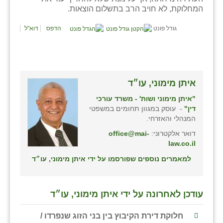
נווה אטי״ב
המחלוקת, לא חויב הרב בתשלום הוצאות.
נהריה (אג״ש)
גודל פונט
הדפס
דוא"ל
ניר צבי
עין חצבה
עין תמר
איתן מימוני, עו״ד
"איתן מימוני ושות' - משרד עורכי
עמרים
דין"
- עוסק במגוון תחומים במשפטי
המנהלי והאזרחי.
קורנית
דואר אלקטרוני:
office@mai-
קלחים
law.co.il
למאמרים נוספים שפורסמו על ידי איתן מימוני, עו״ד
רועי
רימונים
עודכן לאחרונה על ידי איתן מימוני, עו״ד
רמות השבים
חלוקת דירת הקיבוץ בין בני הזוג שנפרדו /
רמת הדר