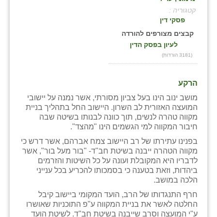
קטגוריה :
בני ציון
פסקי דין
בצרה
קבצים מצורפים להורדה
לעיון בפסק הדין
בקעות
(3181 הורדות)
ֿגבעת שפירא
הרקע
גן הדרום
מושב ינוב הינו בעל צביון מסורתי, אשר נמנה על יישובי
המועצה האזורית לב השרון. היישוב החל בתהליך בניית
גן השומרון
מקווה טהרה לנשים, תוך כוונה לבנותו בשיטה שבה
חיבור המקווה למי הגשמים הינו "מהצד".
גני עם
בפנינו עתירתו של רב היישוב צמח אברהם, אשר דרש כי
גני יהודה
מקווה הטהרה ייבנה בשיטת חב"ד- "בור מעל בור", אשר
לדבריו היא המקובלת ועונה על כל השיטות והזרמים
גנות
ביהדות, וזאת בטענה כי בסמכותו להכריע בכל ענייני
הלכה במושב.
ורד יריחו
חרף התנגדותו של הרב, הועד המקומי ביישוב קיבל
החלטה לאשר את בניית המקווה ע"פ התוכניות שאושרו
דקל
ע"י המועצה וסרב שייבנה בשיטת חב"ד. לשיטת הועד