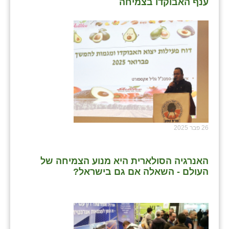
נווה אטי״ב
ענף האבוקדו בצמיחה
נהריה (אג״ש)
ניר צבי
עין חצבה
עין תמר
עמרים
קורנית
26 פבר 2025
קלחים
האנרגיה הסולארית היא מנוע הצמיחה של
רועי
העולם - השאלה אם גם בישראל?
רימונים
רמות השבים
רמת הדר