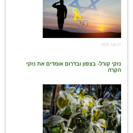
זוהר
הדר עם
חבצלת השרון
חמרה
27 פבר 2025
חרב לאת
נזקי קורל- בצפון ובדרום אומדים את נזקי
יבול (מורג)
הקרה
יקנעם
כליל
יד השמונה
כפר אביב
כפר ביאליק