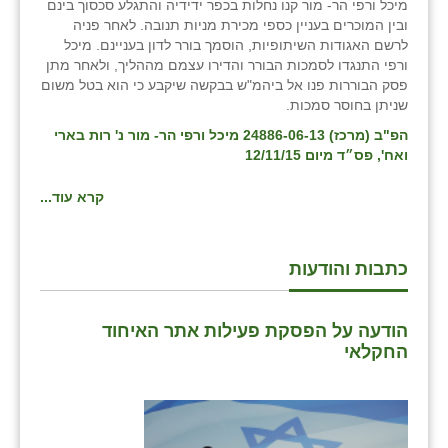
מיכל ורפי הר- מור קנו נחלות בכפר ידידיה והתגלע סכסוך בינם
ובין המוכרים בעניין כספי מכירת מניות תנובה. לאחר פניה
בני ציון
לרשם האגודות השיתופיות, הוסמך בורר לדון בעניינם. מיכל
ורפי התנגדו לסמכות הבורר והדירו עצמם מההליך, ולאחר מתן
בצרה
פסק הבוררות פנו אל ביהמ"ש בבקשה שיקבע כי הוא בטל משום
שניתן בחוסר סמכות.
בקעות
הפ"ב (מרכז) 24886-06-13 מיכל ורפי הר- מור נ' רות בארי
ֿגבעת שפירא
ואח', פס״ד מיום 12/11/15
גן הדרום
קרא עוד...
גן השומרון
גני עם
כתבות והודעות
גני יהודה
הודעה על הפסקת פעילות אתר האיחוד
גנות
החקלאי
ורד יריחו
דקל