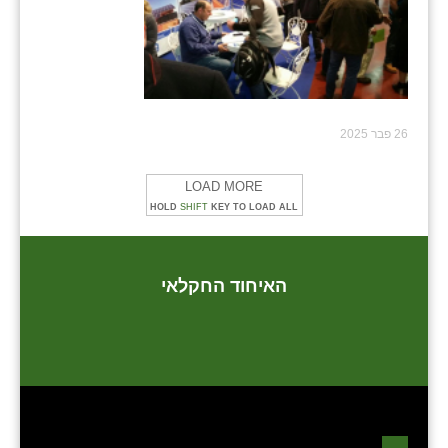
שבי ציון
שדה ורבורג
שדה צבי
26 פבר 2025
שדמה
LOAD MORE
שכניה
HOLD
SHIFT
KEY TO LOAD ALL
תלמי יוסף
בוסתן הגליל
האיחוד החקלאי