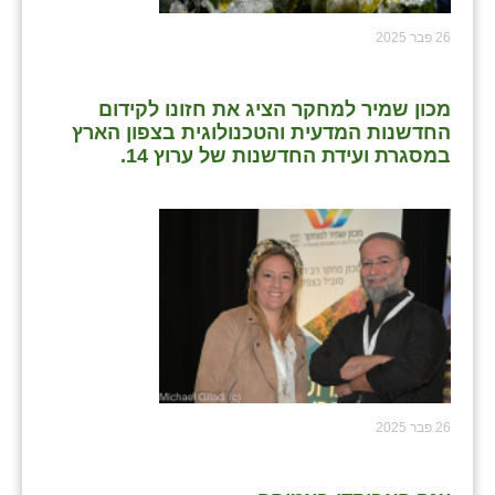
כפר הרי״ף
26 פבר 2025
כפר מישר
כפר מע״ש
מכון שמיר למחקר הציג את חזונו לקידום
החדשנות המדעית והטכנולוגית בצפון הארץ
כפר מרדכי
במסגרת ועידת החדשנות של ערוץ 14.
כפר סבא (אגרא)
כפר שמריהו
מגשימים
מישר
מכורה
מנחמיה
26 פבר 2025
נאות הכיכר