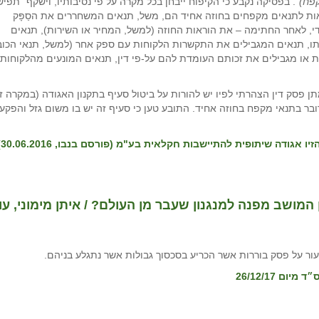
קפח)"
. בפסיקה נקבע כי הקיפוח ייבחן בכל מקרה על פי נסיבותיו, וישקף "תפי
מאות לתנאים מקפחים בחוזה אחיד הם, משל, תנאים המשחררים את הסַפָּק
, לאחר החתימה – את הוראות החוזה (למשל, המחיר או השירות), תנאים
תו, תנאים המגבילים את התקשרות הלקוחות עם ספק אחר (למשל, תנאי הכוב
 או מגבילים את זכותם העומדת להם על-פי דין, תנאים המונעים מהלקוחות
סק דין הצהרתי לפיו יש להורות על ביטול סעיף בתקנון האגודה (במקרה זה 
ר בתנאי מקפח בחוזה אחיד. התובע טען כי סעיף זה יש בו משום גזל והפקעת ז
מושב מפנה למנגנון שעבר מן העולם? / איתן מימוני, עו
ור על פסק בוררות אשר הכריע בסכסוך גבולות אשר נתגלע בניהם.