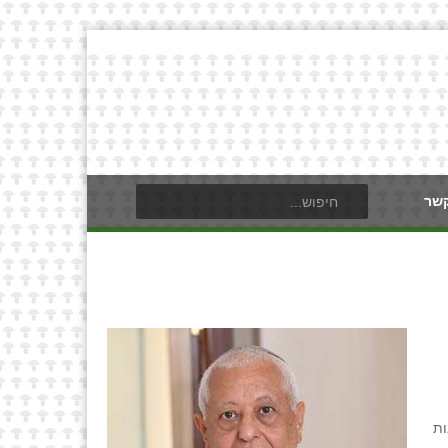
קשר
ות