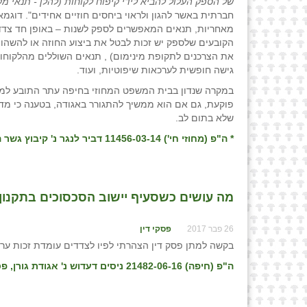
של הספק העלול להביא לידי קיפוח לקוחות (להלן - תנאי מ
חברתית באשר להגון ולראוי ביחסים חוזיים אחידים". דוג
מאחריות, תנאים המאפשרים לספק לשנות – באופן חד צדדי
הקובעים שלספק יש זכות לבטל את ביצוע החוזה או להשהו
את הצרכנים לתקופת מינימום) , תנאים השוללים מהלקוחות
גישה חופשית לערכאות שיפוטיות, ועוד.
במקרה שנדון בבית המשפט המחוזי בחיפה עתר התובע למתן פ
פוקעת, גם אם הוא ממשיך להתגורר באגודה, בטענה כי מדוב
שלא בתום לב.
* ה"פ (מחוזי חי') 11456-03-14 דביר לנגר נ' קיבוץ גשר הזיו אגודה שיתופית להתיישבות חקלאית בע"מ (פורסם בנבו, 30.06.2016)
מה עושים כשסעיף יישוב הסכסוכים בתקנון ה
26 פבר 2017
פסקי דין
בקשה למתן פסק דין הצהרתי לפיו לצדדים עומדת זכות ערע
ה"פ (חיפה) 21482-06-16 ניסים דעדוש נ' אגודת גורן, פס״ד מיום 26/12/17