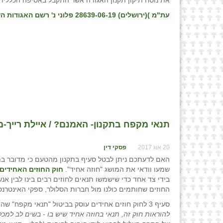
את נוסח תיקון תקנון האגודה אשר התקבל באסיפה הכללית,
עת"מ )(ירושלים) 28639-06-19 פלוני נ' רשם האגודות השיתופיות
תנאי מקפח בתקנון- האמנם? / איילת רייך-מי
20 אוג 2017
פסקי דין
האם לדעתכם ניתן לבטל סעיף בתקנון מהטעם כי מדובר בת
שמעו וודאי את המושג "חוזה אחיד".
חוק החוזים האחידים, ת
בידי צד אחד כדי שישמשו תנאים לחוזים רבים בינו לבין א
החוזים שחותמים כולנו מול חברות הסלולר, ספקי האינטרנט,
סעיף 3 לחוק חוזים אחידים עוסק בביטול "תנאי מקפח" שהוכנס לחוזה אחיד. סעיף זה מורה כי "
להוראות חוק זה, תנאי בחוזה אחיד שיש בו - בשים לב למכל