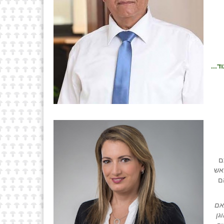
ד...
ם
אש
ם
אם
גן