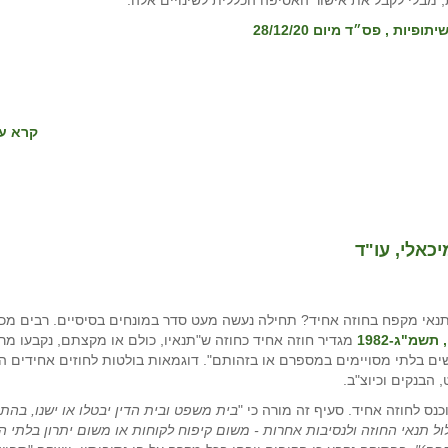
 מבלי לקבל את אישור האסיפה הכללית לשינויים אלה.
, פס״ד מיום 28/12/20
קרא עו
כאלי, עו"ד
נאי מקפח בחוזה אחיד? תחילה נעשה מעט סדר במונחים בסיסיים. רבים מכ
שמ"ג-1982
מגדיר חוזה אחיד כחוזה ש"תנאיו, כולם או מקצתם, נקבעו מר
נשים בלתי מסויימים במספרם או בזהותם". דוגמאות בולטות לחוזים אחידים ה
 הבנקים וכיוצ"ב.
בית משפט ובית הדין יבטלו או ישנו, בהת
ול תנאי החוזה ולנסיבות אחרות - משום קיפוח לקוחות או משום יתרון בלתי הו