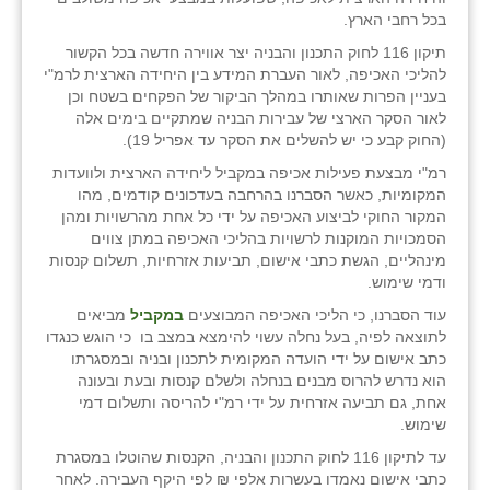
זוהר
בכל רחבי הארץ.
תיקון 116 לחוק התכנון והבניה יצר אווירה חדשה בכל הקשור
הדר עם
להליכי האכיפה, לאור העברת המידע בין היחידה הארצית לרמ"י
בעניין הפרות שאותרו במהלך הביקור של הפקחים בשטח וכן
חבצלת השרון
לאור הסקר הארצי של עבירות הבניה שמתקיים בימים אלה
(החוק קבע כי יש להשלים את הסקר עד אפריל 19).
חמרה
רמ"י מבצעת פעילות אכיפה במקביל ליחידה הארצית ולוועדות
חרב לאת
המקומיות, כאשר הסברנו בהרחבה בעדכונים קודמים, מהו
המקור החוקי לביצוע האכיפה על ידי כל אחת מהרשויות ומהן
יבול (מורג)
הסמכויות המוקנות לרשויות בהליכי האכיפה במתן צווים
מינהליים, הגשת כתבי אישום, תביעות אזרחיות, תשלום קנסות
יקנעם
ודמי שימוש.
עוד הסברנו, כי הליכי האכיפה המבוצעים
במקביל
מביאים
כליל
לתוצאה לפיה, בעל נחלה עשוי להימצא במצב בו כי הוגש כנגדו
כתב אישום על ידי הועדה המקומית לתכנון ובניה ובמסגרתו
יד השמונה
הוא נדרש להרוס מבנים בנחלה ולשלם קנסות ובעת ובעונה
אחת, גם תביעה אזרחית על ידי רמ"י להריסה ותשלום דמי
כפר אביב
שימוש.
כפר ביאליק
עד לתיקון 116 לחוק התכנון והבניה, הקנסות שהוטלו במסגרת
כתבי אישום נאמדו בעשרות אלפי ₪ לפי היקף העבירה. לאחר