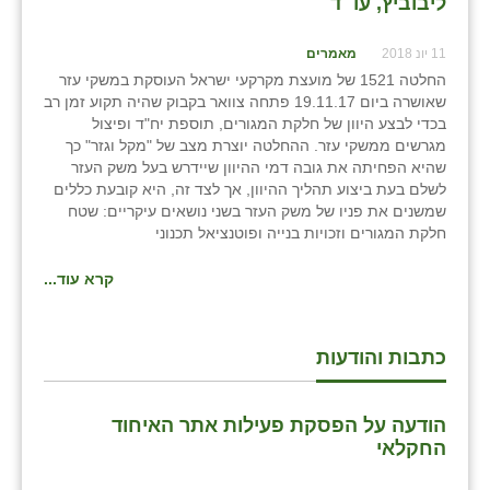
ליבוביץ, עו״ד
11 יונ 2018
מאמרים
החלטה 1521 של מועצת מקרקעי ישראל העוסקת במשקי עזר
שאושרה ביום 19.11.17 פתחה צוואר בקבוק שהיה תקוע זמן רב
בכדי לבצע היוון של חלקת המגורים, תוספת יח"ד ופיצול
מגרשים ממשקי עזר. ההחלטה יוצרת מצב של "מקל וגזר" כך
שהיא הפחיתה את גובה דמי ההיוון שיידרש בעל משק העזר
לשלם בעת ביצוע תהליך ההיוון, אך לצד זה, היא קובעת כללים
שמשנים את פניו של משק העזר בשני נושאים עיקריים: שטח
חלקת המגורים וזכויות בנייה ופוטנציאל תכנוני
קרא עוד...
כתבות והודעות
הודעה על הפסקת פעילות אתר האיחוד
החקלאי