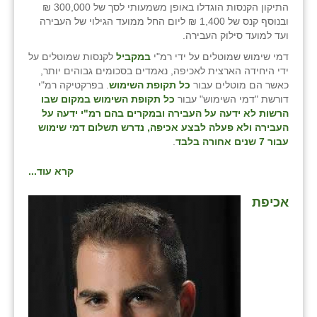
כפר הרי״ף
התיקון הקנסות הוגדלו באופן משמעותי לסך של 300,000 ₪
ובנוסף קנס של 1,400 ₪ ליום החל ממועד הגילוי של העבירה
כפר מישר
ועד למועד סילוק העבירה.
דמי שימוש שמוטלים על ידי רמ"י
במקביל
לקנסות שמוטלים על
כפר מע״ש
ידי היחידה הארצית לאכיפה, נאמדים בסכומים גבוהים יותר,
כאשר הם מוטלים עבור
כל תקופת השימוש
. בפרקטיקה רמ"י
כפר מרדכי
דורשת "דמי השימוש" עבור
כל תקופת השימוש במקום שבו
הרשות לא ידעה על העבירה ובמקרים בהם רמ"י ידעה על
כפר סבא (אגרא)
העבירה ולא פעלה לבצע אכיפה, נדרש תשלום דמי שימוש
עבור 7 שנים אחורה בלבד
.
כפר שמריהו
קרא עוד...
מגשימים
אכיפת
מישר
מכורה
מנחמיה
נאות הכיכר