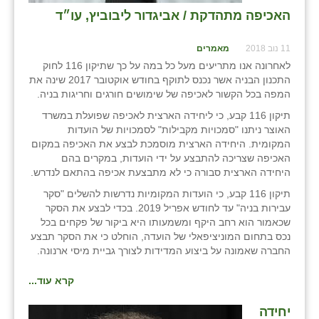
האכיפה מתהדקת / אביגדור ליבוביץ, עו״ד
11 נוב 2018
מאמרים
לאחרונה אנו מתריעים מעל כל במה על כך שתיקון 116 לחוק
התכנון הבניה אשר נכנס לתוקף בחודש אוקטובר 2017 שינה את
המפה בכל הקשור לאכיפה של שימושים חורגים וחריגות בניה.
תיקון 116 קבע, כי ליחידה הארצית לאכיפה שפועלת במשרד
האוצר ניתנו "סמכויות מקבילות" לסמכויות של הועדות
המקומית. היחידה הארצית מוסמכת לבצע את האכיפה במקום
האכיפה שצריכה להתבצע על ידי הועדות, במקרים בהם
היחידה הארצית סבורה כי לא מתבצעת אכיפה בהתאם לנדרש.
תיקון 116 קבע, כי הועדות המקומיות נדרשות להשלים "סקר
עבירות בניה" עד לחודש אפריל 2019. בכדי לבצע את הסקר
שכאמור הוא רחב היקף ומשמעותו היא ביקור של פקחים בכל
נכס בתחום המוניציפאלי של הועדה, הוחלט כי את הסקר תבצע
החברה שאמונה על ביצוע המדידות לצורך גביית מיסי ארנונה.
קרא עוד...
יחידה