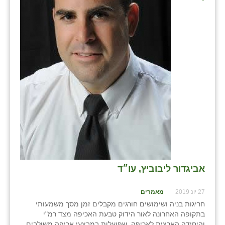
בני ציון
בצרה
בקעות
ֿגבעת שפירא
גן הדרום
גן השומרון
גני עם
גני יהודה
אביגדור ליבוביץ, עו״ד
גנות
27 יונ 2019
מאמרים
ורד יריחו
חריגות בניה ושימושים חורגים מקבלים זמן מסך משמעותי
דקל
בתקופה האחרונה לאור הידוק טבעת האכיפה מצד רמ"י
והיחידה הארצית לאכיפה, שפועלות במבצעי אכיפה משולבים