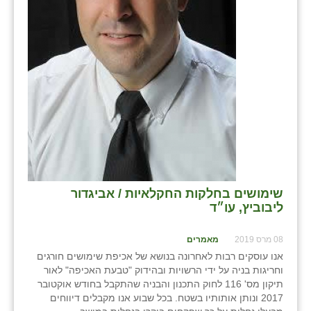
נווה אטי״ב
נהריה (אג״ש)
ניר צבי
עין חצבה
עין תמר
עמרים
קורנית
שימושים בחלקות החקלאיות / אביגדור
קלחים
ליבוביץ, עו״ד
רועי
08 מרס 2019
מאמרים
רימונים
אנו עוסקים רבות לאחרונה בנושא של אכיפת שימושים חורגים
וחריגות בניה על ידי הרשויות ובהידוק "טבעת האכיפה" לאור
רמות השבים
תיקון מס' 116 לחוק התכנון והבניה שהתקבל בחודש אוקטובר
2017 ונותן אותותיו בשטח. בכל שבוע אנו מקבלים דיווחים
רמת הדר