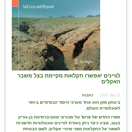
זוהר
הדר עם
חבצלת השרון
חמרה
חרב לאת
יבול (מורג)
לוויינים יאפשרו חקלאות מקיימת בצל משבר
יקנעם
האקלים
כליל
12 אפר 2022
כתבות
יד השמונה
ביטחון מזון הוא אחד מערכי היסוד הבסיסיים ביותר
לאוכלוסיית העולם.
כפר אביב
ספרו החדש של פרופ' טל סבוראי מאוניברסיטת בן-גוריון
בנגב, מציג כיצד ניתן בעזרת לוויינים וטכנולוגיות חדשניות
כפר ביאליק
לשמור על החקלאות מפני שינויי אקלים, לשם הבטחת