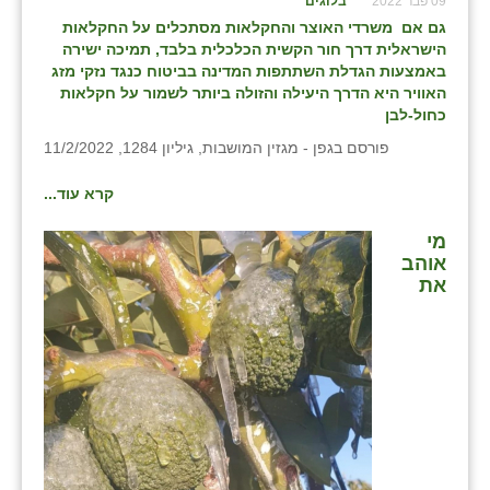
09 פבר 2022
בלוגים
גם אם משרדי האוצר והחקלאות מסתכלים על החקלאות
שבי ציון
הישראלית דרך חור הקשית הכלכלית בלבד, תמיכה ישירה
באמצעות הגדלת השתתפות המדינה בביטוח כנגד נזקי מזג
שדה ורבורג
האוויר היא הדרך היעילה והזולה ביותר לשמור על חקלאות
כחול-לבן
שדה צבי
פורסם בגפן - מגזין המושבות, גיליון 1284, 11/2/2022
שדמה
קרא עוד...
שכניה
מי
תלמי יוסף
אוהב
את
בוסתן הגליל