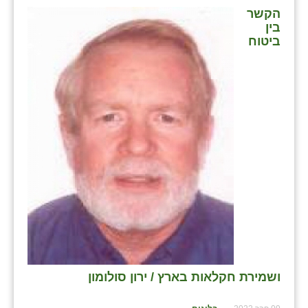
נווה אטי״ב
הקשר
בין
נהריה (אג״ש)
ביטוח
ניר צבי
עין חצבה
עין תמר
עמרים
קורנית
קלחים
רועי
רימונים
ושמירת חקלאות בארץ / ירון סולומון
רמות השבים
רמת הדר