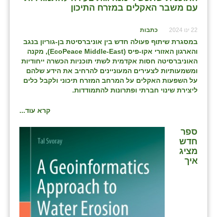
עם משבר האקלים במזרח התיכון
בני ציון
22 ינו 2024
כתבות
בצרה
במסגרת שיתוף פעולה חדש בין אוניברסיטת בן-גוריון בנגב
בקעות
והארגון האזורי אקו-פיס (
EcoPeace Middle-East
), מקנה
האוניברסיטה חסות אקדמית לשתי תוכניות הכשרה ייחודיות
ֿגבעת שפירא
ומשמעותיות לצעירים המעוניינים להרחיב את הידע שלהם
על השפעות האקלים על המרחב המזרח תיכוני ולקבל כלים
גן הדרום
ליצירת שינוי חברתי ופתרונות להתמודדות.
גן השומרון
קרא עוד...
גני עם
ספר
חדש
גני יהודה
מציג
איך
גנות
ורד יריחו
דקל