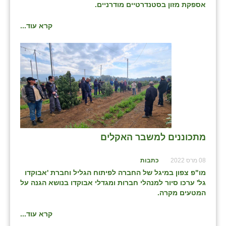
אספקת מזון בסטנדרטיים מודרניים.
כפר הרי״ף
כפר מישר
קרא עוד...
כפר מע״ש
כפר מרדכי
כפר סבא (אגרא)
כפר שמריהו
מגשימים
מתכוננים למשבר האקלים
מישר
08 מרס 2022
כתבות
מכורה
מו"פ צפון במיגל של החברה לפיתוח הגליל וחברת 'אבוקדו
גל' ערכו סיור למנהלי חברות ומגדלי אבוקדו בנושא הגנה על
מנחמיה
המטעים מקרה.
נאות הכיכר
קרא עוד...