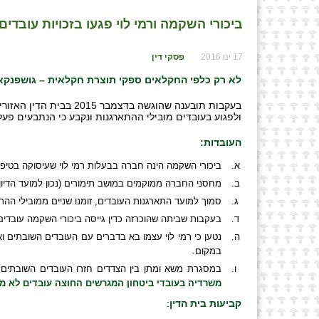
ביכורי השקמה ורמי לוי פגעו בזכויות עובדים
17 ינו 2016
פסקי דין
לא רק כלפי החקלאים ספקי תוצרת חקלאית – גושפנקא
בעקבות תובענה שהוגשה
ולפגוע בעובדים מובילי ההתארגנות ונקבע כי הנתבעים פעלו 
העובדות:
ביכורי השקמה הינה חברה בבעלות רמי לוי שעיסוקה בטיפ
מחסני החברה ממוקמים במושב תימורים (נכון למועד הדיון והחלטת בית הדין) ומועסקים בהם כ-180 עוב
סמוך למועד התארגנות העובדים, זומנו שניים ממובילי ההתא
בעקבות שביתה שהוכרזה כדין גייסה ביכורי השקמה עובדים 
נטען כי רמי לוי עצמו בא בדברים עם העובדים השובתים ואי
במקום.
במסגרת משא ומתן בין הצדדים חזרו העובדים השובתים ל
משרדיה בעובדי ביטחון המגרשים החוצה עובדים לא מו
קביעות בית הדין
: