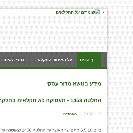
דף הבית
על האיחוד החקלאי
כפרי האיחוד 
מידע בנושא מדור עסקי
החלטה 1458 - תעסוקה לא חקלאית בחלקת המגורים בנחלה / אביגדור לייבוביץ, עו״ד ושניר שער(רו״ח), עו״ד
13 יונ 2016
מאמרים
ביום 8.5.16 חתם שר האוצר על החלט