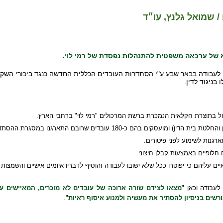
 / שמואל גלנץ, עו״ד
 של ערכאה משפטית להתנהלות נפסדת של רמי לוי.
 בדצמבר 2015 בבית הדין האזורי לעבודה בבאר שבע ע"י הסתדרות העובדים הכללית החדשה כנגד ב
בניגוד לדין.
ול בתוצרת חקלאית הנמכרת ברשת המרכולים "רמי לוי" ברחבי הארץ.
דים שרובם התארגנו במסגרת ההסתדרות במגמה להגן על זכויותיהם.
רגנות לשימוע לפני פיטורים.
חלופיים באמצעות קבלן חיצוני.
ים עליהם כי יפוטרו ככל שלא ישובו לעבודה והוסיף לדבריו איומים אישיים והשמצו
עבודה וכאן "
מצאו לצידם שורה ארוכה של עובדים לא מוכרים, המאיישים ע
רשים בניסיון להסתיר את מעשיה ולמנוע איסוף ראיות
".