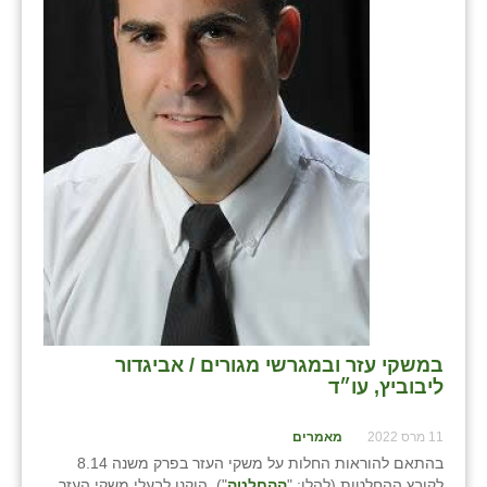
בני ציון
בצרה
בקעות
ֿגבעת שפירא
גן הדרום
גן השומרון
גני עם
גני יהודה
במשקי עזר ובמגרשי מגורים / אביגדור
גנות
ליבוביץ, עו״ד
ורד יריחו
11 מרס 2022
מאמרים
דקל
בהתאם להוראות החלות על משקי העזר בפרק משנה 8.14
לקובץ ההחלטות (להלן: "
ההחלטה
"), הוקנו לבעלי משקי העזר