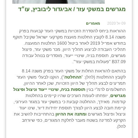
מגרשים במשקי עזר / אביגדור ליבוביץ, עו״ד
09 יול 2020
מאמרים
ההוראות ביחס להסדרת הזכויות במשקי העזר קבועות בפרק
משנה 8.14 לקובץ החלטות מועצת מקרקעי ישראל שקיבל תוקף
בחודש אפריל 2019 לאחר ביטול 1600 החלטות המועצה.
תהליכי העבודה לביצוע תהליך היוון, מכר משקי עזר, פיצול
מגרשים, תוספת בניה, שינויי ייעוד, מוסדרים בנוהל עבודה
B37.09 "פעולות במשקי עזר".
בהתאם להוראות החלות על משקי העזר בפרק משנה 8.14
לקובץ ההחלטות (להלן: "
ההחלטה
"), הוקנו לבעלי משקי העזר
תמריצים לבצע תהליך של היוון הזכויות, שכן לאחר ההיוון,
התשלומים לרמ"י בגין
תוספות בניה, שינויי ייעוד וניצול ופיצול
מגרשים
, יופחתו לעומת הערכים שהיו קיימים בהחלטות
קודמות. מאידך, ההחלטה קובעת כי במשקי עזר במגזר העירוני,
קיימת חובה לבצע היוון לצורך תוספת יחידות דיור, שינו יעוד
וניצול ופיצול מגרשים
ומתנה את ההיוון
בהתחייבות להשיב את
הקרקע למדינה בשטח מעבר לחלקת המגורים, כפי שיורחב
להלן.