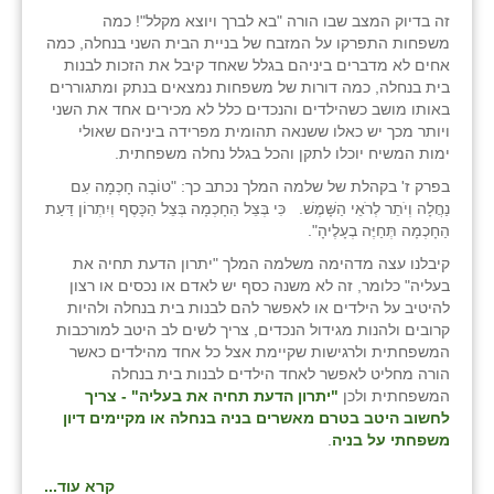
נווה אטי״ב
זה בדיוק המצב שבו הורה "בא לברך ויוצא מקלל"! כמה
משפחות התפרקו על המזבח של בניית הבית השני בנחלה, כמה
נהריה (אג״ש)
אחים לא מדברים ביניהם בגלל שאחד קיבל את הזכות לבנות
בית בנחלה, כמה דורות של משפחות נמצאים בנתק ומתגוררים
ניר צבי
באותו מושב כשהילדים והנכדים כלל לא מכירים אחד את השני
ויותר מכך יש כאלו ששנאה תהומית מפרידה ביניהם שאולי
עין חצבה
ימות המשיח יוכלו לתקן והכל בגלל נחלה משפחתית.
עין תמר
בפרק ז' בקהלת של שלמה המלך נכתב כך: "טוֹבָה חָכְמָה עִם
נַחֲלָה וְיֹתֵר לְרֹאֵי הַשָּׁמֶשׁ. כִּי בְּצֵל הַחָכְמָה בְּצֵל הַכָּסֶף וְיִתְרוֹן דַּעַת
עמרים
הַחָכְמָה תְּחַיֶּה בְעָלֶיהָ".
קיבלנו עצה מדהימה משלמה המלך "יתרון הדעת תחיה את
קורנית
בעליה" כלומר, זה לא משנה כסף יש לאדם או נכסים או רצון
להיטיב על הילדים או לאפשר להם לבנות בית בנחלה ולהיות
קלחים
קרובים ולהנות מגידול הנכדים, צריך לשים לב היטב למורכבות
המשפחתית ולרגישות שקיימת אצל כל אחד מהילדים כאשר
רועי
הורה מחליט לאפשר לאחד הילדים לבנות בית בנחלה
המשפחתית ולכן
"יתרון הדעת תחיה את בעליה" - צריך
רימונים
לחשוב היטב בטרם מאשרים בניה בנחלה או מקיימים דיון
משפחתי על בניה
.
רמות השבים
קרא עוד...
רמת הדר