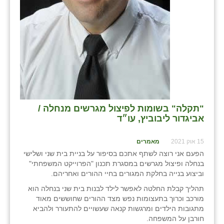
כפר הרי״ף
כפר מישר
כפר מע״ש
כפר מרדכי
כפר סבא (אגרא)
כפר שמריהו
"תקלה" בשומות לפיצול מגרשים מנחלה /
אביגדור ליבוביץ, עו״ד
מגשימים
15 אוק 2021
מאמרים
מישר
הפעם אני רוצה לשתף אתכם בסיפור על בניית בית שני ושלישי
בנחלה ופיצול מגרשים במסגרת תכנון "הפרוייקט המשפחתי"
מכורה
וביצוע בנייה בחלקת המגורים בחיי ההורים ואחריהם.
מנחמיה
תהליך קבלת החלטה לאפשר לילד לבנות בית שני בנחלה הוא
מורכב וכרוך בתעצומות נפש מצד ההורים שחוששים מאוד
נאות הכיכר
מתגובות הילדים ומרגשות קנאה שעשויים להתעורר ולהביא
חורבן על המשפחה.