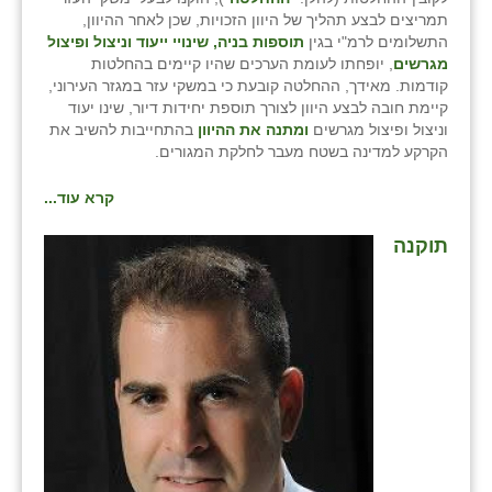
זוהר
תמריצים לבצע תהליך של היוון הזכויות, שכן לאחר ההיוון,
התשלומים לרמ"י בגין
תוספות בניה, שינויי ייעוד וניצול ופיצול
הדר עם
מגרשים
, יופחתו לעומת הערכים שהיו קיימים בהחלטות
קודמות. מאידך, ההחלטה קובעת כי במשקי עזר במגזר העירוני,
חבצלת השרון
קיימת חובה לבצע היוון לצורך תוספת יחידות דיור, שינו יעוד
וניצול ופיצול מגרשים
ומתנה את ההיוון
בהתחייבות להשיב את
חמרה
הקרקע למדינה בשטח מעבר לחלקת המגורים.
חרב לאת
קרא עוד...
יבול (מורג)
תוקנה
יקנעם
כליל
יד השמונה
כפר אביב
כפר ביאליק