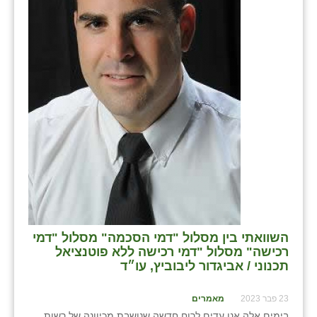
בני ציון
בצרה
בקעות
ֿגבעת שפירא
גן הדרום
גן השומרון
גני עם
גני יהודה
השוואתי בין מסלול "דמי הסכמה" מסלול "דמי
גנות
רכישה" מסלול "דמי רכישה ללא פוטנציאל
תכנוני / אביגדור ליבוביץ, עו״ד
ורד יריחו
23 פבר 2023
מאמרים
דקל
בימים אלה אנו עדים לרוח חדשה שנושבת מכיוונה של רשות