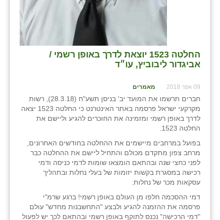
שבי ציון
שדה ורבורג
החלטה 1523 יוצאת לדרך באופן רשמי /
שדה צבי
אביגדור ליבוביץ, עו״ד
שדמה
09 אפר 2018
מאמרים
שכניה
חברים תרשמו את המועד יב' בניסן תשע"ח (28.3.18), רשות
מקרקעי ישראל פרסמה באתר האינטרנט כי החלטה 1523 יצאה
תלמי יוסף
לדרך באופן רשמי ומזמינה את החוכרים להגיע וליישם את
החלטה 1523.
בוסתן הגליל
בפועל במרחבים מיישמים את ההחלטה בחודשים האחרונים,
מרחב צפון מתקדם מכולם והתחיל ליישם את ההחלטה כבר
לפני כחצי שנה ובהתאם הומצאו שומות לדמי כניסה ודמי
רכישה במסגרת בקשות יזומות של בעלי נחלות ובתהליך
עסקאות מכר של נחלות.
דמי ההסכמה חלפו מן העולם באופן רשמי! ברגע שרמ"י
פרסמה את ההזמנה להגיע ולבצע "התחשבנות מחדש" עולם
"דמי הרכישה" נכנס לתוקף באופן רשמי ובהתאם לכך יש לפעול