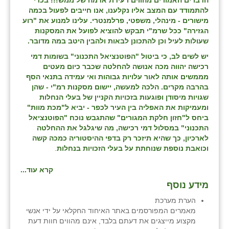
הדברים האמורים מהווים רעידת אדמה של ממש!!!
בכדי
כפר הרי״ף
להתמודד עם המצב אליו נקלענו, אנו חייבים לפעול בכמה
מישורים - מינהלי, משפטי, פרלמנטרי. עלינו למנוע את "רוע
כפר מישר
הגזירה" ככל שרמ"י תבקש להוציא לפועל את המסקנות
שעולות לעיל וכן להתכונן לבאות ולהבין היטב במה מדובר.
כפר מע״ש
יש לשים לב, כי ביטול "הפוטנציאל התכנוני" בשומות דמי
כפר מרדכי
רכישה יהווה מכה אנושה להחלטה שכבר כיום מעטים
מממשים אותה לאור עלויות גבוהות ואי עמידה בתנאי הסף
כפר סבא (אגרא)
בהרבה מקרים. הלכה למעשה, יישום מסקנות רמ"י - שהן
שגויות מיסודן ופוגעות בזכויות הקניין של בעלי הנחלות
כפר שמריהו
ומעמיקות את האפליה בין העיר לכפר - יביא ל"מכת מוות"
ביחס ל"חזון חלקת המגורים" שהתגבש נוכח "הפוטנציאל
מגשימים
התכנוני" במסלול דמי רכישה, מה שיגלגל את ההחלטה
לארכיון, כך שהיא תיזכר רק בדפי ההיסטוריה כמכה קשה
מישר
וכואבת נוספת שנוחתת על בעלי הזכויות בנחלות
.
מכורה
קרא עוד...
מידע נוסף
מנחמיה
הערת מערכת
נאות הכיכר
מאמרים המפורסמים באתר האיחוד החקלאי על ידי אנשי
מקצוע מייצגים את דעתם בלבד, אינם מהווים חוות דעת