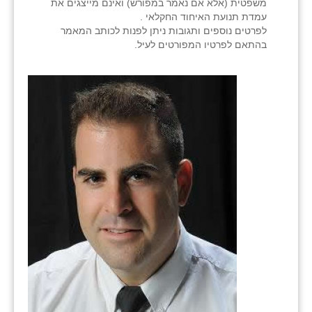
נווה אטי״ב
משפטית (אלא אם נאמר במפורש) ואינם מייצגים את
עמדת תנועת האיחוד החקלאי .
נהריה (אג״ש)
לפרטים נוספים ותגובות ניתן לפנות לכותב המאמר
בהתאם לפרטיו המפורטים לעיל.
ניר צבי
עין חצבה
עין תמר
עמרים
קורנית
קלחים
רועי
רימונים
רמות השבים
רמת הדר