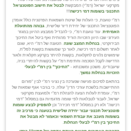
זוהר
מקרקעי ישראל (רמ"י) המבקשת
לבטל את חישוב הפוטנציאל
התכנוני בשומות דמי רכישה
!!!
הדר עם
רמ"י טוענת, כי העלות של שיטת השמאות הפרטנית כולל אומדן
הפוטנציאל התכנוני של יחידת דיור שלישית,
גבוהה מהתועלת
חבצלת השרון
האמיתית
. עוד טוענת רמ"י, כי להבדיל ממבצע ההיוון במגזר
העירוני שבו היוון הזכויות הוריד מהותית ואף ביטל את החיכוך
חמרה
הבירוקרטי,
בנחלות המצב שונה
. הטענה של רמ"י היא, שגם
לאחר תשלום דמי רכישה, לאור כך שמוגשות בקשות לפל"ח,
חרב לאת
שימושים נלווים לחקלאות, בקשות להיתר בקרקע חקלאית ולאור
הדרישה לקבל הסכמה וחתימת רמ"י על בקשות להיתרי בניה,
יבול (מורג)
שיעבודים, משכון ומשכנתא -
"החיכוך" בין רמ"י לבעלי
הזכויות בנחלות נמשך
.
יקנעם
בהתאם לסיכום פגישה שנערכה בין נציגי רמ"י לבין "פורום
כליל
ההתיישבות בלשכת עורכי הדין" עולה, כי בגיבוי אגף שמאות של
רמ"י, עומדת לעלות הצעה להנהלת רמ"י ולמועצת מקרקעי
יד השמונה
ישראל, לעבור לטבלאות לפי שומה מדגמיות גם במסלול "דמי
רכישה" ולא רק במסלול "דמי חכירה" וכן
להפסיק לבצע שומות
כפר אביב
פוטנציאל תכנוני עבור יחידה שלישית בטענה כי מרכיב זה
בשומות מעכב את עבודת השמאי וכאמור לא מבטל את
כפר ביאליק
החיכוך בין רמ"י לבעלי הנחלות
.