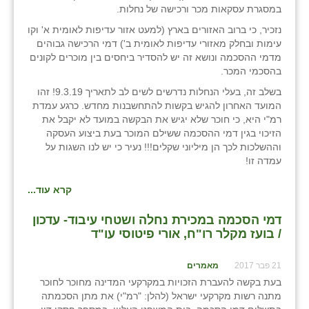
במסגרת עסקאות מכר ורכישה של נחלות.
נזכיר, כי ברוב האזורים בארץ (למעט אזור עדיפות לאומית א' וקו
עימות ובחלק מאזורי עדיפות לאומית ב') דמי הרכישה גבוהים
מדמי ההסכמה ונושא זה יש להסדיר ביחסים בין מוכרים לקונים
בהסכמי המכר.
בשלב זה, בעלי הנחלות נדרשים לשים לב לתאריך 9.3.19! זהו
המועד האחרון להגיש בקשות להתחשבנות מחדש. כרגע עמדת
רמ"י היא, כי חוכר שלא יגיש את הבקשה במועד לא יקבל את
הזיכוי בגין דמי ההסכמה ששילם המוכר בעת ביצוע העסקה
וההשלכות לכך הן מיליוני שקלים!!! נעיר כי יש לנו השגות על
עמדה זו!
קרא עוד...
דמי הסכמה במכירת נחלה ושטחי עיבוד- עדכון
/ בועז מקלר רו"ח, אורי פיטוסי עו"ד
21 פבר 2017
מאמרים
בעת בקשה להעברת הזכויות במקרקעי המדינה מחוכר לחוכר
מתנה רשות מקרקעי ישראל (להלן: "רמ"י) את מתן הסכמתה