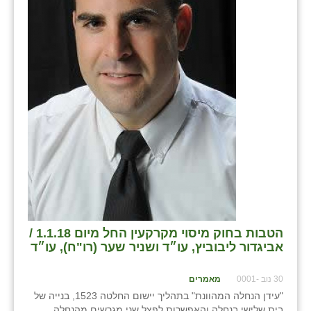
בני ציון
בצרה
בקעות
ֿגבעת שפירא
גן הדרום
גן השומרון
גני עם
גני יהודה
הטבות בחוק מיסוי מקרקעין החל מיום 1.1.18 /
גנות
אביגדור ליבוביץ, עו״ד ושניר שער (רו"ח), עו״ד
ורד יריחו
30 נוב -0001
מאמרים
דקל
"עידן הנחלה המהוונת" בתהליך יישום החלטה 1523, בנייה של
בית שלישי בנחלה והאפשרות לפצל שני מגרשים מהנחלה,