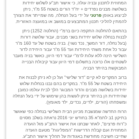
נווה אטי״ב
המחוזית לתכנון ובניה עולה, כי אישור תב"ע לשלוש יחידות
בשלושה מבנים נפרדים + יח"ד הורים בשטח 55 מ"ר, ניתן
נהריה (אג״ש)
לביצוע באופן
פרטני
על ידי בעל הנחלה, מה שמייתר את הצורך
להמתין להליכי תכנון המתבצעים במושב או במועצה האזורית.
ניר צבי
בהתאם להחלטה התקפה כיום ברמ"י (החלטה 1252) ניתן
לבנות בנחלה שלוש יחידות בשני מבנים, עבור שלושה דורות
עין חצבה
(בעל נחלה, דור המשך, נכד נשוי). בניה בשטח של עד 160 מ"ר
עבור כל אחת משתי היחידות ועד 55 מ"ר עבור היחידה לדור
עין תמר
השלישי הינה ללא עלות לרמ"י עבור דמי היוון, כאשר בניה מעבר
לשטחים אלו כרוכה בתשלום דמי היוון עבור קיבולת הבנייה
עמרים
המבוקשת בהיתר הבניה.
קורנית
ברוב המקרים לא קיים "דור שלישי" ועל כן לא ניתן לבנות את
היחידה בשטח של 55 מ"ר. במקרים בהם נבנו בנחלות שלוש
קלחים
יחידות בשלושה מבנים והדור המבוגר הלך לבית עולמו כמובן
שהיחידות הן בהיתר וניתן לעשות בהן שימוש על ידי בעל הנחלה
רועי
ומשפחתו (הורים, ילדים, נכדים, ילד מאומץ).
הרוח החדשה שמנשבת מכיוון הבית השלישי בנחלה כפי שאושר
רימונים
בתיקון 1ב לתמ"א 35 בחודש יוני 2016 נראתה בשלב מסוים
כ"רוח פרצים", לאחר שבחנו את אישור התב"ע מול הועדה
רמות השבים
המחוזית ועם קבלת הדרישות "המפליגות" מטעם הועדה
שחייבו חשיבה מחודשת באגודות על תהליך אישור התב"ע.
רמת הדר