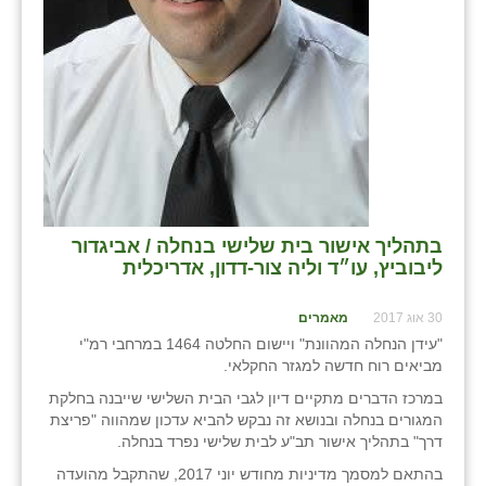
כפר הרי״ף
כפר מישר
כפר מע״ש
כפר מרדכי
כפר סבא (אגרא)
כפר שמריהו
בתהליך אישור בית שלישי בנחלה / אביגדור
ליבוביץ, עו״ד וליה צור-דדון, אדריכלית
מגשימים
מישר
30 אוג 2017
מאמרים
"עידן הנחלה המהוונת" ויישום החלטה 1464 במרחבי רמ"י
מכורה
מביאים רוח חדשה למגזר החקלאי.
במרכז הדברים מתקיים דיון לגבי הבית השלישי שייבנה בחלקת
מנחמיה
המגורים בנחלה ובנושא זה נבקש להביא עדכון שמהווה "פריצת
דרך" בתהליך אישור תב"ע לבית שלישי נפרד בנחלה.
נאות הכיכר
בהתאם למסמך מדיניות מחודש יוני 2017, שהתקבל מהועדה