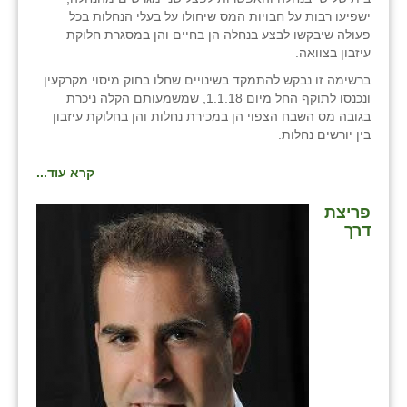
זוהר
ישפיעו רבות על חבויות המס שיחולו על בעלי הנחלות בכל
פעולה שיבקשו לבצע בנחלה הן בחיים והן במסגרת חלוקת
הדר עם
עיזבון בצוואה.
ברשימה זו נבקש להתמקד בשינויים שחלו בחוק מיסוי מקרקעין
חבצלת השרון
ונכנסו לתוקף החל מיום 1.1.18, שמשמעותם הקלה ניכרת
בגובה מס השבח הצפוי הן במכירת נחלות והן בחלוקת עיזבון
חמרה
בין יורשים נחלות.
חרב לאת
קרא עוד...
יבול (מורג)
פריצת
דרך
יקנעם
כליל
יד השמונה
כפר אביב
כפר ביאליק