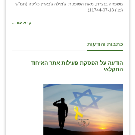
משפחה בנצרת, מאת השופטת ג'מילה ג'בארין כליפה (תמ"ש
זוהר
(נצ') 11744-07-13).
הדר עם
קרא עוד...
חבצלת השרון
חמרה
כתבות והודעות
חרב לאת
הודעה על הפסקת פעילות אתר האיחוד
יבול (מורג)
החקלאי
יקנעם
כליל
יד השמונה
כפר אביב
כפר ביאליק