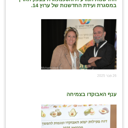
נווה אטי״ב
במסגרת ועידת החדשנות של ערוץ 14.
נהריה (אג״ש)
ניר צבי
עין חצבה
עין תמר
עמרים
קורנית
26 פבר 2025
קלחים
רועי
ענף האבוקדו בצמיחה
רימונים
רמות השבים
רמת הדר