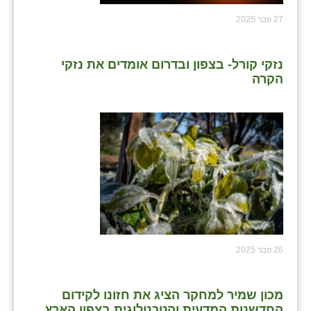
כפר הרי״ף
27 פבר 2025
כפר מישר
כפר מע״ש
נזקי קורל- בצפון ובדרום אומדים את נזקי
הקרה
כפר מרדכי
כפר סבא (אגרא)
כפר שמריהו
מגשימים
מישר
מכורה
26 פבר 2025
מנחמיה
נאות הכיכר
מכון שמיר למחקר הציג את חזונו לקידום
החדשנות המדעית והטכנולוגית בצפון הארץ