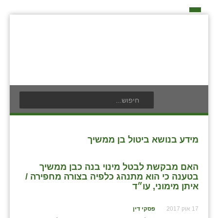
דף הבית
על האיחוד החקלאי
אידאה ומעש
כפרי האיחוד החקלאי
אודים
תנועת הנוער
בעלי תפקיד בתנועה
אילניה
לוח אירועים
חברי מזכירות האיחוד החקלאי
בית ינאי
לוח מודעות
חברי ועדת הביקורת
מידע בנושא ביטול בן ממשיך
צור קשר
בית יצחק
פרסום מודעה
ועידות האיחוד החקלאי
האם מבקשת לבטל מינוי בנה כבן ממשיך
ביתן אהרון
בטענה כי הוא מתנהג כלפיה בצורה מחפירה /
איתן מימוני, עו״ד
בן נון
17 אוק 2017
פסקי דין
בני נצרים