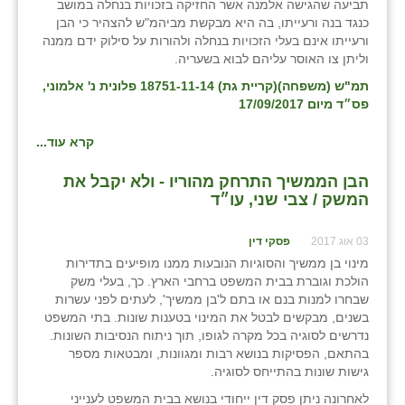
תביעה שהגישה אלמנה אשר החזיקה בזכויות בנחלה במושב
כנגד בנה ורעייתו, בה היא מבקשת מביהמ"ש להצהיר כי הבן
בני ציון
ורעייתו אינם בעלי הזכויות בנחלה ולהורות על סילוק ידם ממנה
וליתן צו האוסר עליהם לבוא בשעריה.
בצרה
תמ"ש (משפחה)(קריית גת) 18751-11-14 פלונית נ' אלמוני,
בקעות
פס״ד מיום 17/09/2017
ֿגבעת שפירא
קרא עוד...
גן הדרום
הבן הממשיך התרחק מהוריו - ולא יקבל את
המשק / צבי שני, עו״ד
גן השומרון
גני עם
03 אוג 2017
פסקי דין
מינוי בן ממשיך והסוגיות הנובעות ממנו מופיעים בתדירות
גני יהודה
הולכת וגוברת בבית המשפט ברחבי הארץ. כך, בעלי משק
שבחרו למנות בנם או בתם ל'בן ממשיך', לעתים לפני עשרות
גנות
בשנים, מבקשים לבטל את המינוי בטענות שונות. בתי המשפט
נדרשים לסוגיה בכל מקרה לגופו, תוך ניתוח הנסיבות השונות.
ורד יריחו
בהתאם, הפסיקות בנושא רבות ומגוונות, ומבטאות מספר
גישות שונות בהתייחס לסוגיה.
דקל
לאחרונה ניתן פסק דין ייחודי בנושא בבית המשפט לענייני