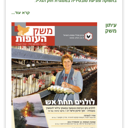
נווה אטי״ב
בתפוקה ומניעת סובסידיה במסגרת חוק הגליל
.
נהריה (אג״ש)
קרא עוד...
ניר צבי
עיתון
משק
עין חצבה
עין תמר
עמרים
קורנית
קלחים
רועי
רימונים
רמות השבים
רמת הדר