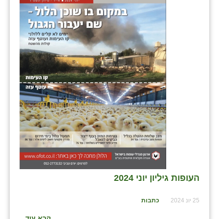
זוהר
הדר עם
חבצלת השרון
חמרה
חרב לאת
יבול (מורג)
יקנעם
כליל
יד השמונה
העופות גיליון יוני 2024
כפר אביב
25 יונ 2024
כתבות
כפר ביאליק
קרא עוד...