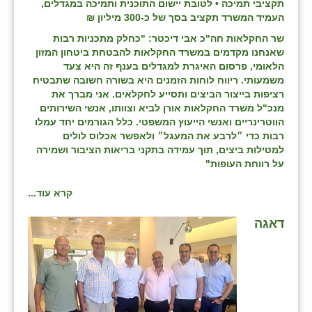
תקציבי תמיכה • לטובת יישום התוכנית ותמיכה במגדלים,
העמיד המשרד תקציב בסך של כ-300 מיליון ₪
שר החקלאות חה"כ אבי דיכטר:
"כחלק מתכניות רבות
שאנחנו מקדמים במשרד החקלאות להבטחת ביטחון המזון
הלאומי, פרסום האיגרת למגדלים בענף זה היא צעד
משמעותי. ריווח לוחות הזמנים היא בשורה חשובה שתבטיח
רציפות בייצור הביצים ותסייע לחקלאים. אני מברך את
מנכ"ל משרד החקלאות אורן לביא וצוותו, אנשי השירותים
הווטרינריים ואנשי הייעוץ המשפטי. כלל הגורמים יחד עמלו
רבות כדי ״לרבע את המעגל״ ולאפשר אכלוס לולים
למטילות ביצים, תוך עמידה בתקני בריאות הציבור ושמירה
על רווחת העופות"
קרא עוד...
דאגה