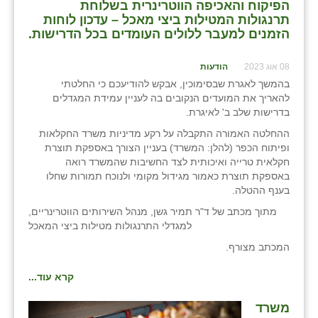
הפיקוח והאכיפה הווטרינרית בשלוחת
תרנגולות המטילות ביצי מאכל – עדכון לוחות
הזמנים למעבר ללולים העומדים בכל הדרישות.
08 אוג 2023
הודעות
בהמשך לאגרת שבסימוכין, אבקש להודיעכם כי החלטתי
להאריך את המועדים הנקובים בה לעניין עמידת המגדלים
בדרישות שלב ב' לאיגרת.
ההחלטה האמורה התקבלה על רקע מדיניות משרד החקלאות
ופיתוח הכפר (להלן: המשרד) בעניין הצורך באספקת תוצרת
חקלאית טרייה ואיכותית לצד החשיבות שהמשרד רואה
באספקת תוצרת כאמור מגידול מקומי ולנוכח תמורות שחלו
בענף ההטלה.
מתוך מכתב של ד"ר תמיר גשן, מנהל השירותים הווטרינריים,
למגדלי התרנגולות מטילות ביצי המאכל
המכתב מצורף.
קרא עוד...
משרד