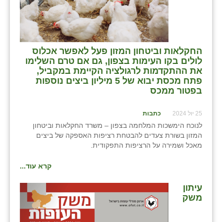
בני ציון
בצרה
החקלאות וביטחון המזון פעל לאפשר אכלוס
בקעות
לולים בקו העימות בצפון, גם אם טרם השלימו
את ההתקדמות לרגולציה הקיימת במקביל,
ֿגבעת שפירא
פתח מכסת יבוא של 5 מיליון ביצים נוספות
בפטור ממכס
גן הדרום
גן השומרון
25 יול 2024
כתבות
לנוכח הימשכות המלחמה בצפון – משרד החקלאות וביטחון
גני עם
המזון בשורת צעדים להבטחת רציפות האספקה של ביצים
מאכל ושמירה על הרציפות התפקודית.
גני יהודה
קרא עוד...
גנות
עיתון
ורד יריחו
משק
דקל