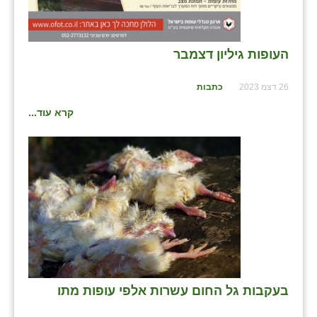
שבי ציון
שדה ורבורג
העופות גיליון דצמבר
שדה צבי
26 דצמ 2023
כתבות
שדמה
קרא עוד...
שכניה
תלמי יוסף
בוסתן הגליל
בעקבות גל החום עשרות אלפי עופות מתו