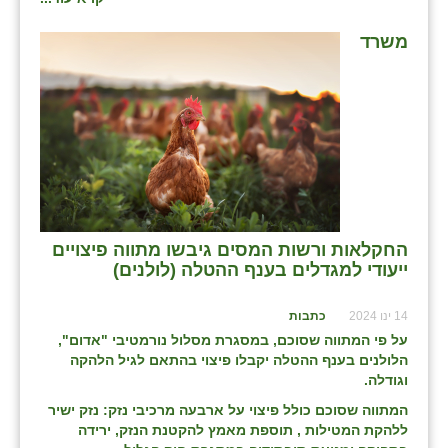
כפר הרי״ף
משרד
כפר מישר
כפר מע״ש
כפר מרדכי
כפר סבא (אגרא)
כפר שמריהו
החקלאות ורשות המסים גיבשו מתווה פיצויים
מגשימים
ייעודי למגדלים בענף ההטלה (לולנים)
מישר
14 ינו 2024
כתבות
מכורה
על פי המתווה שסוכם, במסגרת מסלול נורמטיבי "אדום",
הלולנים בענף ההטלה יקבלו פיצוי בהתאם לגיל הלהקה
מנחמיה
וגודלה.
נאות הכיכר
המתווה שסוכם כולל פיצוי על ארבעה מרכיבי נזק: נזק ישיר
ללהקת המטילות , תוספת מאמץ להקטנת הנזק, ירידה