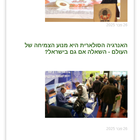
שבי ציון
שדה ורבורג
26 פבר 2025
שדה צבי
האנרגיה הסולארית היא מנוע הצמיחה של
שדמה
העולם - השאלה אם גם בישראל?
שכניה
תלמי יוסף
בוסתן הגליל
26 פבר 2025