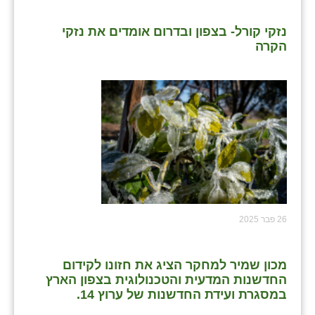
כפר הרי״ף
נזקי קורל- בצפון ובדרום אומדים את נזקי
כפר מישר
הקרה
כפר מע״ש
כפר מרדכי
כפר סבא (אגרא)
כפר שמריהו
מגשימים
מישר
26 פבר 2025
מכורה
מנחמיה
מכון שמיר למחקר הציג את חזונו לקידום
החדשנות המדעית והטכנולוגית בצפון הארץ
נאות הכיכר
במסגרת ועידת החדשנות של ערוץ 14.