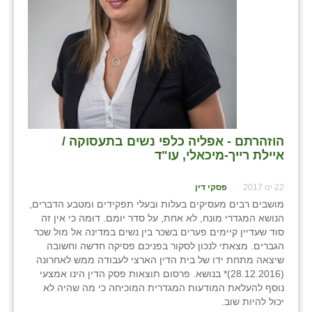
בני ציון
בצרה
בקעות
ֿגבעת שפירא
גן הדרום
הוזהרתם - אפליה כלפי נשים בתעסוקה /
איילת רייך-מיכאלי, עו"ד
גן השומרון
גני עם
22 ינו 2017
פסקי דין
מושבים רבים מעסיקים בעלות ובעלי תפקידים ומטבע הדברים,
גני יהודה
הנושא המגדרי מונח, לא אחת, על סדר יומם. דומה כי אין זה
סוד שעדיין קיימים פערים בשכר בין נשים במדינה אל מול שכר
גנות
הגברים. מצאתי לנכון לסקור בפניכם פסיקה חדשה וחשובה
שיצאה מתחת ידו של בית הדין הארצי לעבודה ממש לאחרונה
ורד יריחו
(28.12.2016)* בנושא. פרסום תוצאות פסק הדין הינו אמצעי
נוסף להעלאת המודעות המגדרית המוכיחה כי מה שהיה לא
דקל
יכול להיות שוב.