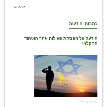
זוהר
קרא עוד...
הדר עם
כתבות והודעות
חבצלת השרון
חמרה
הודעה על הפסקת פעילות אתר האיחוד
חרב לאת
החקלאי
יבול (מורג)
יקנעם
כליל
יד השמונה
כפר אביב
כפר ביאליק
27 פבר 2025