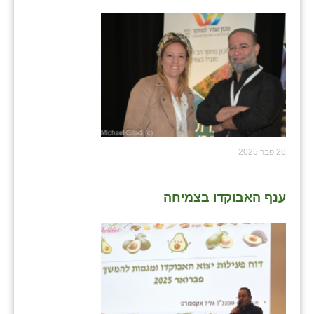
נווה אטי״ב
נהריה (אג״ש)
ניר צבי
עין חצבה
עין תמר
עמרים
26 פבר 2025
קורנית
ענף האבוקדו בצמיחה
קלחים
רועי
רימונים
רמות השבים
רמת הדר