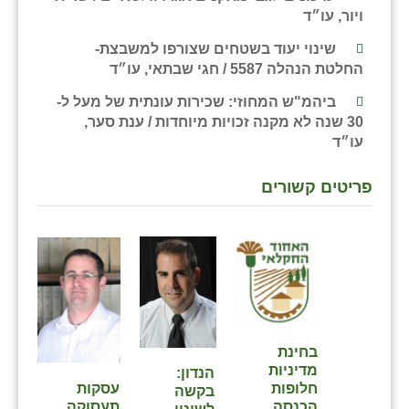
ויור, עו״ד
שינוי יעוד בשטחים שצורפו למשבצת-
החלטת הנהלה 5587 / חגי שבתאי, עו״ד
ביהמ"ש המחוזי: שכירות עונתית של מעל ל-
30 שנה לא מקנה זכויות מיוחדות / ענת סער,
עו״ד
פריטים קשורים
בחינת
מדיניות
הנדון:
עסקות
חלופות
בקשה
תעסוקה
הכנסה