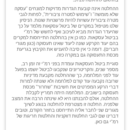
ההחלטה אינה קובעת הגדרות מדויקות למונחים "עסקה
שבי ציון
שלא מומשה" ו"שימוש למטרה ציבורית", לפחות לגבי
מטרה ציבורית עשויות להיות פרשנויות שונות. הניסיון
שדה ורבורג
שלנו מטיפול במקרים של ביטול עסקאות מלמד על כך
שהיעדר הגדרות מביא לעיכוב ואף לחשש של רמ"י
שדה צבי
בביטול עסקאות. כמו כן אין בהחלטה התייחסות למקרים
בהם יעוד הקרקע שונה ליעוד שאינו תעסוקה (כגון מגורי
שדמה
חברים). דומה כי אין סיבה להעניש את הקיבוץ בגריעת
מכסת התעסוקה גם במקרה כזה.
שכניה
סוגיית ביטול העסקאות עומדת בפני רמ"י זה זמן רב,
תלמי יוסף
מספר שנים, והקריטריונים שנקבעו לביטול יושמו בפועל
עוד לפני המלחמה, כך שההחלטה מקבעת מדיניות
בוסתן הגליל
שרובה נקבעה עוד קודם למלחמה ולא שונתה למרות
דברי הרקע המפרטים את חשיבות "שחרור" מכסת
תעסוקה בישובים. המלחמה היתה תמריץ לקבלת
ההחלטה, אולם להבנתנו היא לא שינתה הרבה את המצב
שלפניה. החלטה זו מצטרפת להחלטה בנוגע לשיוך
מגורים שני לחבר אליה התייחסנו בחוזר הקודם, וטובים
דברינו שם לגבי החלטות דווקניות והחלטות חריגות של
רמ"י גם כאן.