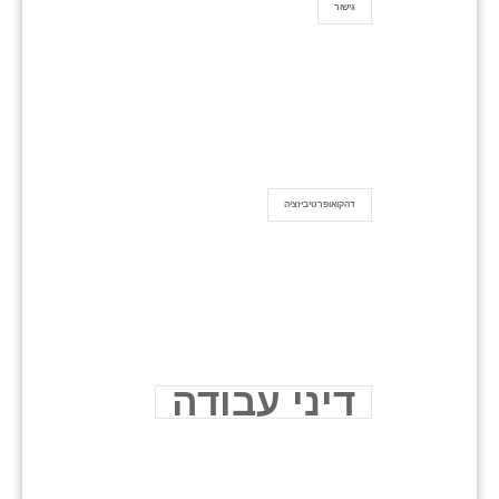
גישור
דהקואופרטיביזציה
דיני עבודה