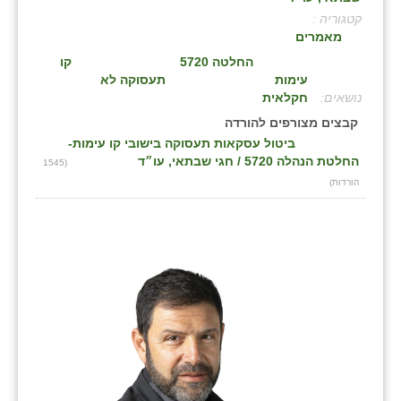
קטגוריה :
בני ציון
מאמרים
בצרה
החלטה 5720
קו
עימות
תעסוקה לא
בקעות
:
חקלאית
קבצים מצורפים להורדה
ֿגבעת שפירא
ביטול עסקאות תעסוקה בישובי קו עימות-
החלטת הנהלה 5720 / חגי שבתאי, עו״ד
(1545
גן הדרום
הורדות)
גן השומרון
גני עם
גני יהודה
גנות
ורד יריחו
דקל