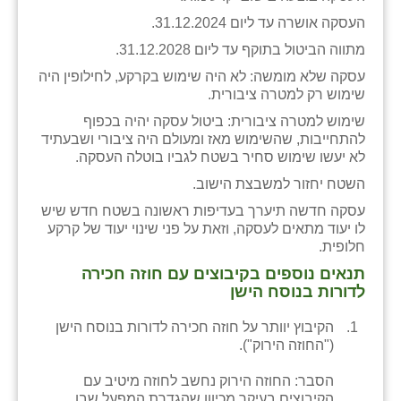
כפר הרי״ף
העסקה אושרה עד ליום 31.12.2024.
כפר מישר
מתווה הביטול בתוקף עד ליום 31.12.2028.
עסקה שלא מומשה: לא היה שימוש בקרקע, לחילופין היה
כפר מע״ש
שימוש רק למטרה ציבורית.
כפר מרדכי
שימוש למטרה ציבורית: ביטול עסקה יהיה בכפוף
להתחייבות, שהשימוש מאז ומעולם היה ציבורי ושבעתיד
כפר סבא (אגרא)
לא יעשו שימוש סחיר בשטח לגביו בוטלה העסקה.
השטח יחזור למשבצת הישוב.
כפר שמריהו
עסקה חדשה תיערך בעדיפות ראשונה בשטח חדש שיש
מגשימים
לו יעוד מתאים לעסקה, וזאת על פני שינוי יעוד של קרקע
חלופית.
מישר
תנאים נוספים בקיבוצים עם חוזה חכירה
לדורות בנוסח הישן
מכורה
הקיבוץ יוותר על חוזה חכירה לדורות בנוסח הישן
מנחמיה
("החוזה הירוק").
נאות הכיכר
הסבר: החוזה הירוק נחשב לחוזה מיטיב עם
הקיבוצים בעיקר מכיוון שהגדרת המפעל שבו