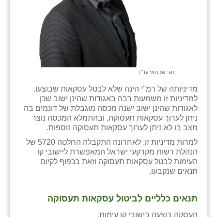
זוהר
הדר עם
חבצלת השרון
חמרה
חגי שבתאי עו״ד
חרב לאת
מדיניותה של רמ"י הינה שלא לבטל עסקאות שבוצעו.
למדיניות זו משמעות רבה באגודות שהינן ישוב שכן
יבול (מורג)
לאגודות שהינן ישוב ישנה מכסה מוגבלת של דונמים בה
ניתן לערוך עסקאות תעסוקה, ובהתמלא המכסה נוצר
יקנעם
מצב בו לא ניתן לערוך עסקאות תעסוקה נוספות.
למרות מדיניות זו, לאחרונה התקבלה החלטה 5720 של
כליל
הנהלת רשות מקרקעי ישראל המאפשרת ליישובי קו
העימות לבטל עסקאות תעסוקה וזאת בכפוף לקיום
יד השמונה
תנאים שנקבעו.
כפר אביב
תנאים כלליים לביטול עסקאות תעסוקה
כפר ביאליק
העסקה בוצעה בישובי קו עימות.