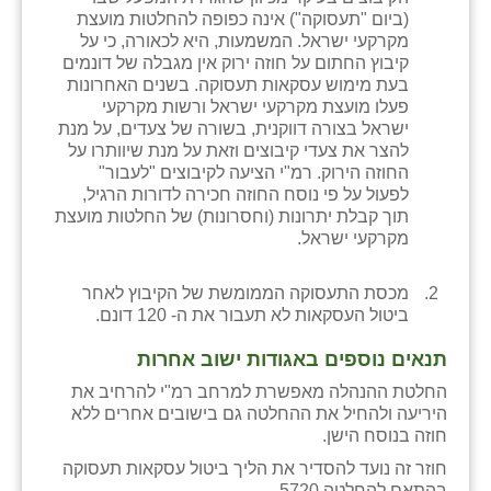
נווה אטי״ב
(ביום "תעסוקה") אינה כפופה להחלטות מועצת
מקרקעי ישראל. המשמעות, היא לכאורה, כי על
נהריה (אג״ש)
קיבוץ החתום על חוזה ירוק אין מגבלה של דונמים
בעת מימוש עסקאות תעסוקה. בשנים האחרונות
ניר צבי
פעלו מועצת מקרקעי ישראל ורשות מקרקעי
ישראל בצורה דווקנית, בשורה של צעדים, על מנת
עין חצבה
להצר את צעדי קיבוצים וזאת על מנת שיוותרו על
החוזה הירוק. רמ"י הציעה לקיבוצים "לעבור"
עין תמר
לפעול על פי נוסח החוזה חכירה לדורות הרגיל,
תוך קבלת יתרונות (וחסרונות) של החלטות מועצת
עמרים
מקרקעי ישראל.
קורנית
מכסת התעסוקה הממומשת של הקיבוץ לאחר
קלחים
ביטול העסקאות לא תעבור את ה- 120 דונם.
רועי
תנאים נוספים באגודות ישוב אחרות
החלטת ההנהלה מאפשרת למרחב רמ"י להרחיב את
רימונים
היריעה ולהחיל את ההחלטה גם בישובים אחרים ללא
חוזה בנוסח הישן.
רמות השבים
חוזר זה נועד להסדיר את הליך ביטול עסקאות תעסוקה
רמת הדר
בהתאם להחלטה 5720.