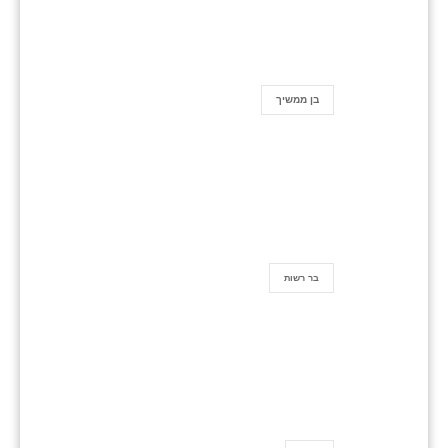
בן ממשיך
בר רשות