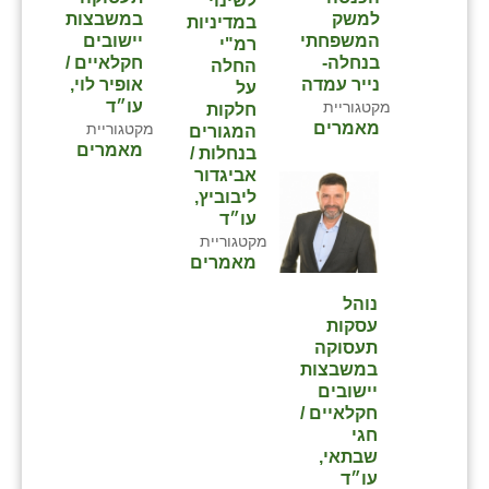
לשינוי
במשבצות
למשק
במדיניות
יישובים
המשפחתי
רמ"י
חקלאיים /
בנחלה-
החלה
אופיר לוי,
נייר עמדה
על
עו״ד
מקטגוריית
חלקות
מאמרים
מקטגוריית
המגורים
מאמרים
בנחלות /
אביגדור
ליבוביץ,
עו״ד
מקטגוריית
מאמרים
נוהל
עסקות
תעסוקה
במשבצות
יישובים
חקלאיים /
חגי
שבתאי,
עו״ד