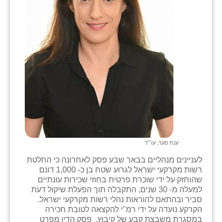
זוהר
הדר עם
חבצלת השרון
חמרה
חרב לאת
יבול (מורג)
יקנעם
ענת סער, עו״ד
כליל
לעניינים מנהליים בבאר שבע פסק לאחרונה כי החלטת
יד השמונה
רשות מקרקעי ישראל לגרוע שטח בן כ- 1,000 דונם
שהוחזק על ידי שוכרת פרטית בחוזי שכירות עונתיים
כפר אביב
למעלה מ- 30 שנים, התקבלה תוך הפעלת שיקול דעת
סביר ובהתאם להוראות נהלי רשות מקרקעי ישראל.
כפר ביאליק
הקרקע נועדה על ידי רמ"י להקצאה לטובת חכירה
במסגרת משבצת קבע של קיבוץ. פסק הדין מפרט