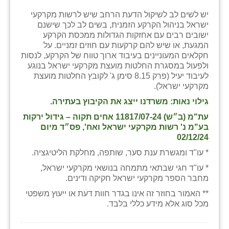
יש לשים לב לשיקול הדעת הרחב שיש לרשות מקרקעי
שבי ציון
ישראל בניהול הקרקע הזמנית, בשים לב לכך שישנם
ישובים רבים עם אחזקות הגדולות ממכסת הקרקע
שדה ורבורג
המגעת, או שיש להם קרקעות עם חוזים זמניים. על
חקלאים המעוניינים בעיבוד ארוך טווח של הקרקע, לנסות
שדה צבי
ולפעול במסגרת החלטות מועצת מקרקעי ישראל בנוגע
לעיבוד יעיל (פרק 8.15 סימן ג' לקובץ החלטות מועצת
שדמה
מקרקעי ישראל).
שכניה
גילוי נאות: משרדנו ייצג את הקיבוץ בעתירה.
עת"מ (ב״ש) 11817/07-24 אחים תקוה – גידול ירקות
תלמי יוסף
בע"מ נ' רשות מקרקעי ישראל ואח', פס״ד מיום
02/12/24
בוסתן הגליל
* עו"ד ומגשרת ענת סער, שותפה, מחלקת הליטיגציה.
* עו"ד חגי שבתאי מתמחה בנושאי מקרקעי ישראל,
מחבר הספר מקרקעי ישראל חקיקה ודינים.
** האמור בחוזר זה אינו בגדר חוות דעת או ייעוץ משפטי
מכל סוג אלא מידע כללי בלבד.