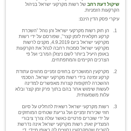
כפר הרי״ף
שיקול דעת רחב
של רשות מקרקעי ישראל בניהול
הקרקעות הזמניות.
כפר מישר
עיקרי פסק הדין הינם:
כפר מע״ש
הן חוק רשות מקרקעי ישראל והן נוהל "השכרת
קרקע חקלאית לזמן קצר", שפורסם על ידי רשות
כפר מרדכי
מקרקעי ישראל ביום 4.9.2019, מקנים לרשות
מקרקעי ישראל סמכות רחבה לנהל את הקרקעות
כפר סבא (אגרא)
באופן היעיל ביותר לשם ניצולן המרבי ועל פי
הצרכים הקיימים והמתפתחים.
כפר שמריהו
מקרקעין המושכרים בחוזים זמניים מהווים עתודת
מגשימים
קרקע זמינה בידי רשות מקרקעי ישראל. הסכמי
ההשכרה לתקופות קצרות מאפשרים למדינה
מישר
לעשות שימוש אחר בהם בתוך פרק זמן קצר ובלא
עלות משמעותית.
מכורה
רשות מקרקעי ישראל רשאית להחליט על סיום
מנחמיה
חוזי שכירות זמניים ועל גריעת שטחים המוחזקים
על ידי שוכרים פרטיים כאשר עולה צורך ציבורי
נאות הכיכר
המצדיק זאת; רשות מקרקעי ישראל אינה נדרשת
להוכיח שהמקרקעין נחוצים לה באופן מיידי. די