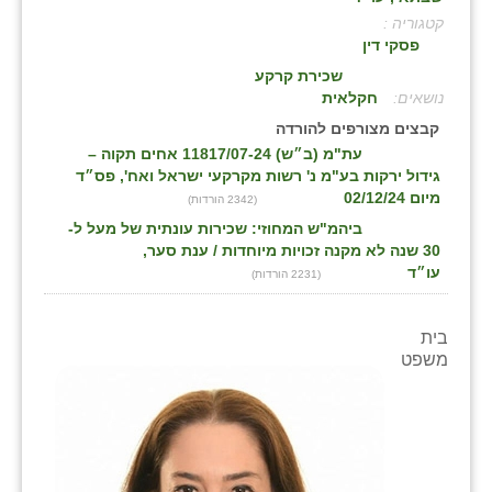
קטגוריה :
בני ציון
פסקי דין
בצרה
שכירת קרקע
:
חקלאית
בקעות
קבצים מצורפים להורדה
עת"מ (ב״ש) 11817/07-24 אחים תקוה –
ֿגבעת שפירא
גידול ירקות בע"מ נ' רשות מקרקעי ישראל ואח', פס״ד
מיום 02/12/24
(2342 הורדות)
גן הדרום
ביהמ"ש המחוזי: שכירות עונתית של מעל ל-
גן השומרון
30 שנה לא מקנה זכויות מיוחדות / ענת סער,
עו״ד
(2231 הורדות)
גני עם
גני יהודה
בית
משפט
גנות
ורד יריחו
דקל