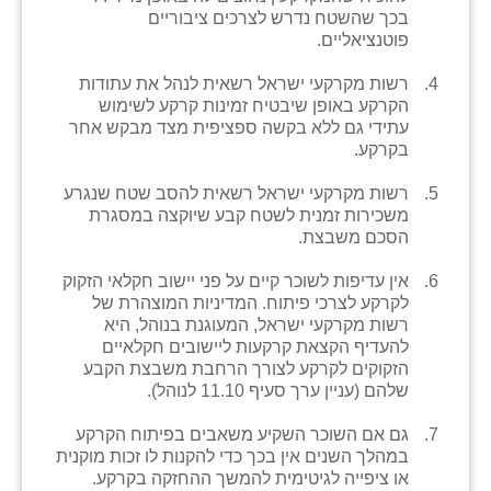
נווה אטי״ב
בכך שהשטח נדרש לצרכים ציבוריים
פוטנציאליים.
נהריה (אג״ש)
רשות מקרקעי ישראל רשאית לנהל את עתודות
ניר צבי
הקרקע באופן שיבטיח זמינות קרקע לשימוש
עתידי גם ללא בקשה ספציפית מצד מבקש אחר
עין חצבה
בקרקע.
עין תמר
רשות מקרקעי ישראל רשאית להסב שטח שנגרע
משכירות זמנית לשטח קבע שיוקצה במסגרת
עמרים
הסכם משבצת.
קורנית
אין עדיפות לשוכר קיים על פני יישוב חקלאי הזקוק
לקרקע לצרכי פיתוח. המדיניות המוצהרת של
קלחים
רשות מקרקעי ישראל, המעוגנת בנוהל, היא
להעדיף הקצאת קרקעות ליישובים חקלאיים
רועי
הזקוקים לקרקע לצורך הרחבת משבצת הקבע
שלהם (עניין ערך סעיף 11.10 לנוהל).
רימונים
גם אם השוכר השקיע משאבים בפיתוח הקרקע
רמות השבים
במהלך השנים אין בכך כדי להקנות לו זכות מוקנית
או ציפייה לגיטימית להמשך ההחזקה בקרקע.
רמת הדר