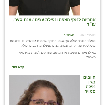
כפר הרי״ף
כפר מישר
אחריות לנזקי הצפה ונפילת עצים / ענת סער,
כפר מע״ש
עו״ד
כפר מרדכי
09 פבר 2020
מאמרים
כפר סבא (אגרא)
מפלס הכנרת עולה אך גשמי החורף גורמים גם לנזקים, כדוגמת
מיטלטלין שניזוקו מהצפה, עצים שנפלו על רכבים וכולי.
כפר שמריהו
באילו מקרים הקיבוץ או המושב אחראים לפצות בגין נזקי
סערה?
מגשימים
קרא עוד...
מישר
חיובים
מכורה
בגין
נזילה
מנחמיה
סמויה
נאות הכיכר