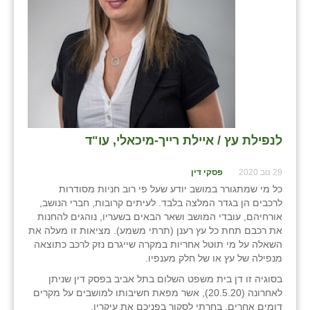
בני ציון
בצרה
בקעות
ֿגבעת שפירא
גן הדרום
לנפילת עץ / איילת רייך-מיכאלי, עו"ד
גן השומרון
29 נוב 2020
פסקי דין
גני עם
כל מי שמתגורר במושב יודע שעל פי רוב חניות מסודרות
לרכבים הן בגדר המלצה בלבד. לעיתים קרובות, חברי הנושב,
גני יהודה
אורחיהם, עובדי המושב ושאר הבאים בשעריו, נוהגים להחנות
את רכבם תחת כל עץ רענן (תרתי משמע). מציאות זו מעלה את
גנות
השאלה על מי תוטל אחריות במקרה שייגרם נזק לרכב כתוצאה
מנפילה של עץ או של חלק מענפיו.
ורד יריחו
בסוגיה זו דן בית משפט השלום בתל אביב בפסק דין שניתן
לאחרונה (20.5.20), אשר מפאת חשיבותו למושבים על מקרים
דקל
דומים אחרים, בחרתי לסקור בפניכם את עיקריו.