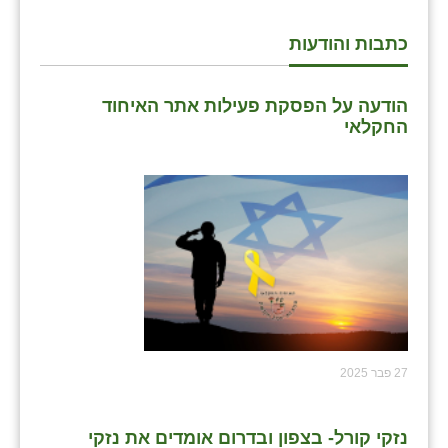
שבי ציון
כתבות והודעות
שדה ורבורג
הודעה על הפסקת פעילות אתר האיחוד
שדה צבי
החקלאי
שדמה
שכניה
תלמי יוסף
בוסתן הגליל
27 פבר 2025
נזקי קורל- בצפון ובדרום אומדים את נזקי