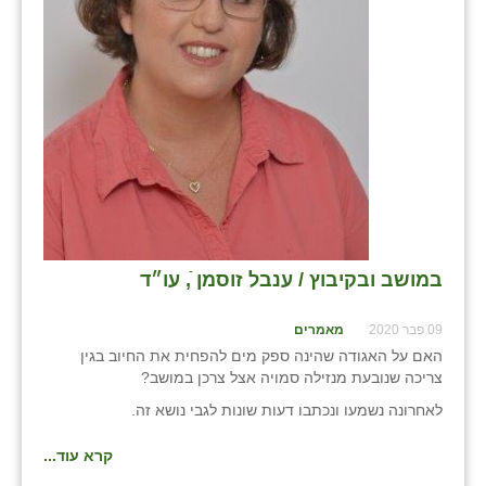
נווה אטי״ב
נהריה (אג״ש)
ניר צבי
עין חצבה
עין תמר
עמרים
קורנית
במושב ובקיבוץ / ענבל זוסמן ֿ, עו״ד
קלחים
09 פבר 2020
מאמרים
רועי
האם על האגודה שהינה ספק מים להפחית את החיוב בגין
צריכה שנובעת מנזילה סמויה אצל צרכן במושב?
רימונים
לאחרונה נשמעו ונכתבו דעות שונות לגבי נושא זה.
רמות השבים
קרא עוד...
רמת הדר