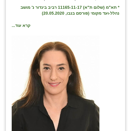
זוהר
* תא"מ (שלום ת"א) 11165-11-17 רביב בינדור נ' מושב
נהלל-ועד מקומי (פורסם בנבו, 20.05.2020)
הדר עם
קרא עוד...
חבצלת השרון
חמרה
חרב לאת
יבול (מורג)
יקנעם
כליל
יד השמונה
כפר אביב
כפר ביאליק