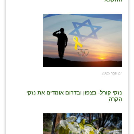
שבי ציון
שדה ורבורג
שדה צבי
שדמה
שכניה
תלמי יוסף
27 פבר 2025
בוסתן הגליל
נזקי קורל- בצפון ובדרום אומדים את נזקי
הקרה