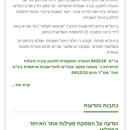
תחולתו של חלף היטל ההשבחה ואף דחה את הערעור של
נווה אטי״ב
הועדה לתכנון ובניה מעלות תרשיחא על פסק הדין של ביהמ"ש
המחוזי בדרישה לחייב שינוי ייעוד משטח ציבורי פתוח לתחנת
נהריה (אג״ש)
הדלק בהיטל השבחה.
ניר צבי
ביהמ"ש נדרש לפרשנות התיבה "שימוש חקלאי" כפי שהיא באה
לידי ביטוי בסעיף 21 לתוספת השלישית בחוק.
עין חצבה
ביהמ"ש מנתח וקובע כי חלף היטל השבחה ישולם בהתקיים
בשלושה תנאים מצטברים שלגבי שניים מהם אגודת מעונה
עין תמר
עומדת.
עמרים
בר"ם 8432/18 הוועדה המקומית לתכנון ובניה מעלות
תרשיחא נ׳ מעונה מושב עובדים להתיישבות שיתופית בע"מ
קורנית
ואח׳.פס״ד מיום 04/12/19
קלחים
קרא עוד...
רועי
רימונים
כתבות והודעות
רמות השבים
הודעה על הפסקת פעילות אתר האיחוד
רמת הדר
החקלאי