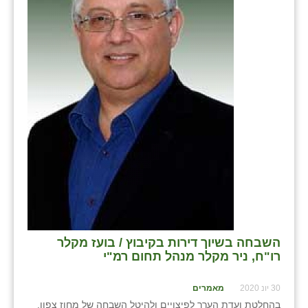
בני ציון
בצרה
בקעות
ֿגבעת שפירא
גן הדרום
גן השומרון
גני עם
גני יהודה
גנות
השבחה בשיוך דירות בקיבוץ / בועז מקלר
רו"ח, ניר מקלר מנהל תחום רמ"י
ורד יריחו
30 יונ 2020
מאמרים
דקל
בהחלטת ועדת הערר לפיצויים ולהיטל השבחה של מחוז צפון,