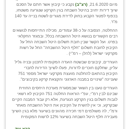
מיום 21.6.2020,
(רצ"ב)
נקבע כי קיבוץ אשר חתם על הסכם
זוהר
שיוך דירות יחויב בהיטל השבחה בגין הקרקע שנגרעה משטחו,
בכפוף לפטור הקבוע בחוק לדירת מגורים לשטח בנייה עד 140
הדר עם
מ"ר.
חבצלת השרון
ההחלטה, הנסובה על כ-38 עמודים, מכילה התייחסות לנושאים
רבים הקשורים בנושא היטל ההשבחה בכלל, ובמגזר החקלאי
חמרה
בפרט. ועל הקשר שבין חובת תשלום היטל השבחה החל על
הקיבוץ לחובת תשלום "חלף היטל ההשבחה" החל על רשות
חרב לאת
מקרקעי ישראל (להלן – רמ"י) .
העוררים, קיבוצים שבשטח הועדה המקומית לתכנון ובניה גליל
יבול (מורג)
עליון, שחלקם חוכרים לדורות, פעלו לשיוך הדירות לחברי
הקיבוץ בהתאם להחלטה מועצת מקרקעי ישראל מספר 751
יקנעם
שעניינה "שינויים במבנה הארגוני והקצאת קרקע בקיבוצים".
כליל
העוררים טענו בין השאר שבמסגרת מערכת היחסים החוזית
שבינם לבין רמ"י, עפ"י הוראות החלטה 751 הקיבוץ לא רשאי
יד השמונה
לגבות תשלום בגין הקרקע הנגרעת, אלא רק עבור המבנה הקיים
שבקרקע, וכי אין להשית על הקיבוץ את היטל ההשבחה מאחר
כפר אביב
ורמ"י, לה משולמים דמי חכירה מהוונים בשיעור מלא בגין השיוך
מעבירה חלף היטל השבחה בשיעור 12% לרשות המקומית
כפר ביאליק
קרא עוד...