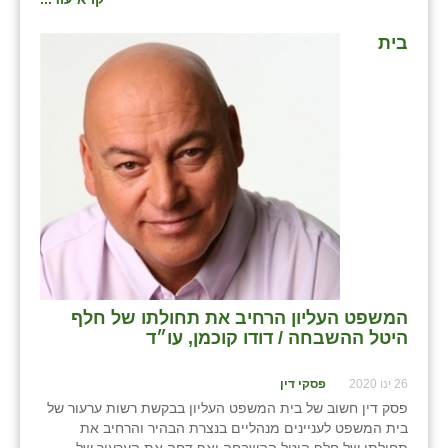
כפר הרי״ף
בית
כפר מישר
כפר מע״ש
כפר מרדכי
כפר סבא (אגרא)
כפר שמריהו
מגשימים
מישר
המשפט העליון הרחיב את תחולתו של חלף
מכורה
היטל ההשבחה / דודו קוכמן, עו״ד
מנחמיה
26 ינו 2020
פסקי דין
פסק דין חשוב של בית המשפט העליון בבקשת רשות ערעור של
נאות הכיכר
בית המשפט לעניינים מנהליים בנצרת הבהיר והרחיב את