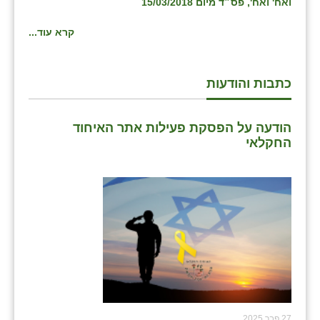
ואח' ואח', פס״ד מיום 15/03/2018
זוהר
קרא עוד...
הדר עם
חבצלת השרון
כתבות והודעות
חמרה
הודעה על הפסקת פעילות אתר האיחוד
חרב לאת
החקלאי
יבול (מורג)
יקנעם
כליל
יד השמונה
כפר אביב
כפר ביאליק
27 פבר 2025