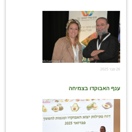
נווה אטי״ב
נהריה (אג״ש)
ניר צבי
עין חצבה
עין תמר
עמרים
26 פבר 2025
קורנית
קלחים
ענף האבוקדו בצמיחה
רועי
רימונים
רמות השבים
רמת הדר