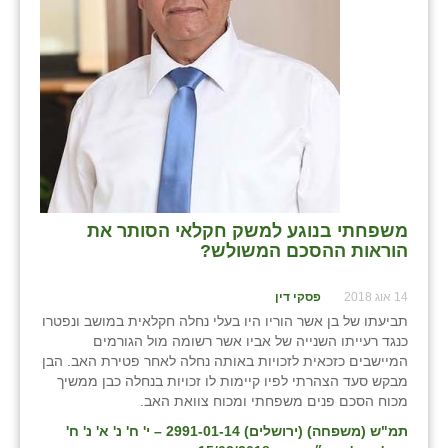
בני ציון
בצרה
בקעות
ֿגבעת שפירא
גן הדרום
גן השומרון
משפחתי בנוגע למשק חקלאי הסותר את
הוראות ההסכם המשולש?
גני עם
14 אוג 2018
פסקי דין
גני יהודה
תביעתו של בן אשר הוריו היו בעלי נחלה חקלאית במושב ונפטרו
כנגד רעייתו השנייה של אביו אשר רשומה מול הגורמים
גנות
המיישבים כזכאית לזכויות באותה נחלה לאחר פטירת האב. הבן
מבקש סעד הצהרתי לפיו קיימות לו זכויות בנחלה כבן ממשיך
ורד יריחו
מכוח הסכם פנים משפחתי ומכוח צוואת האב.
דקל
תמ"ש (משפחה) (ירושלים) 2991-01-14 – י' ח' נ' א' נ' ח'