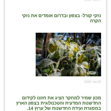
כפר הרי״ף
כפר מישר
נזקי קורל- בצפון ובדרום אומדים את נזקי
הקרה
כפר מע״ש
כפר מרדכי
כפר סבא (אגרא)
כפר שמריהו
מגשימים
מישר
מכורה
26 פבר 2025
מנחמיה
מכון שמיר למחקר הציג את חזונו לקידום
נאות הכיכר
החדשנות המדעית והטכנולוגית בצפון הארץ
במסגרת ועידת החדשנות של ערוץ 14.