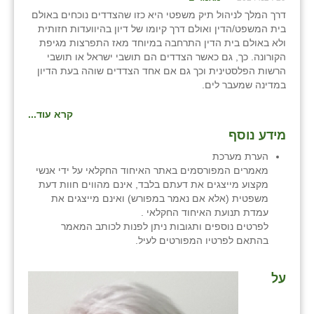
דרך המלך לניהול תיק משפטי היא כזו שהצדדים נוכחים באולם
שבי ציון
בית המשפט/הדין ואולם דרך קיומו של דיון בהיוועדות חזותית
ולא באולם בית הדין התרחבה במיוחד מאז התפרצות מגיפת
שדה ורבורג
הקורונה. כך, גם כאשר הצדדים הם תושבי ישראל או תושבי
הרשות הפלסטינית וכך גם אם אחד הצדדים שוהה בעת הדיון
שדה צבי
במדינה שמעבר לים.
שדמה
קרא עוד...
מידע נוסף
שכניה
הערת מערכת
תלמי יוסף
מאמרים המפורסמים באתר האיחוד החקלאי על ידי אנשי
מקצוע מייצגים את דעתם בלבד, אינם מהווים חוות דעת
בוסתן הגליל
משפטית (אלא אם נאמר במפורש) ואינם מייצגים את
עמדת תנועת האיחוד החקלאי .
לפרטים נוספים ותגובות ניתן לפנות לכותב המאמר
בהתאם לפרטיו המפורטים לעיל.
על