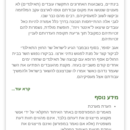
בינתיים, בשבועות האחרונים התקשרו עובדים (תאילנדים) לא
מעטים שנטשו את מקום עבודתם וטסו לארצם עקב המלחמה
וביקשו לשוב למעסיקיהם, רבים מהם כבר שבו.
לגבי אלה ההתייחסות הנכונה בדרך כלל אמורה להיות כאל
עובדים שיצאו ל"אינטר ויזה", חופשת מולדת, נשמרות להם
זכויותיהם כמקובל תוך גריעת תקופת העדרותם לעניין
זכויותיהם.
אגב יסופר, בסוף נובמבר הגיע לישראל שר החוץ התאילנדי
לביקור קצר על מנת לפגוש נתיני ארצו. בביקורו נפגש השר בבית
החולים אסף הרופא עם קבוצה של תאילנדים שחזרו ימים
אחדים קודם משביים בעזה. מקצת מהעובדים הפתיעו את השר
שעמד נדהם כאשר אמרו לו שברצונם להשאר בישראל ולהמשיך
עבודתם אצל מעסיקיהם.
קרא עוד...
מידע נוסף
הערת מערכת
מאמרים המפורסמים באתר האיחוד החקלאי על ידי אנשי
מקצוע מייצגים את דעתם בלבד, אינם מהווים חוות דעת
משפטית (אלא אם נאמר במפורש) ואינם מייצגים את
עמדת תנועת האיחוד החקלאי .