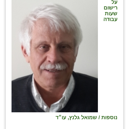
על
רישום
שעות
עבודה
נוספות / שמואל גלנץ, עו״ד