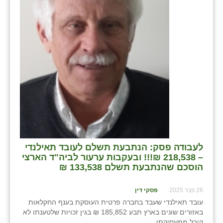
בני ציון
בצרה
בקעות
ֿגבעת שפירא
גן הדרום
גן השומרון
גני עם
לעבודה פסק: הנתבעת תשלם לעובד תאילנדי
גני יהודה
– 218,538 ₪!!! ובעקבות ערעור לביה"ד הארצי
הוסכם שהנתבעת תשלם 133,538 ₪
גנות
26 פבר 2025
פסקי דין
ורד יריחו
עובד תאילנדי שעבד בחברה פרטית העוסקת בענף החקלאות
דקל
באזורים שונים בארץ תבע 185,852 ₪ בגין זכויות שלטענתו לא
קיבל ממעסיקתו.