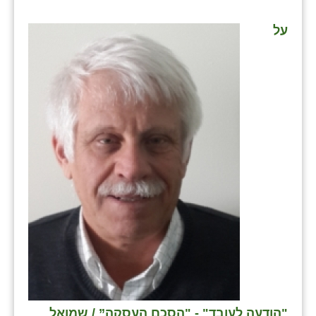
על
"הודעה לעובד" - "הסכם העסקה” / שמואל