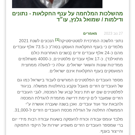
מהשלכות המלחמה על ענף החקלאות - נתונים
ודילמות / שמואל גלנץ, עו״ד
27 נוב 2023
מאמרים
[1]
נתוני הלשכה המרכזית לסטטיסטיקה
הנכונים לשנת 2021
מלמדים כי בענף החקלאות הועסקו בסה"כ כ-73.5 אלף עובדים
מהם כ-24 אלף עובדים זרים (בשנים האחרונות כולם
מתאילנד). כ-17 אלף עובדים פלסטינים, כ-4000 משתלמים
ממדינות שונות והשאר ישראלים. עולה כי למעלה ממחצית
המועסקים בענף החקלאות אינם ישראלים.
מספר העובדים הפלסטינים המורשים לעבוד בישראל כמו גם
של העובדים הזרים מוגבל ונקבע בהחלטות ממשלה. בניגוד
לפלסטינים שם יש תת ניצול קבוע של המכסה, לגבי העובדים
הזרים שמעבר לים קיימת דרישה מתמדת להגדלת המכסה
ולהבאת עוד ועוד עובדים. ואכן בשנה שעברה אושרה ע"י
הממשלה החלטה על הגדלת מכסת העובדים הזרים ל-31,000.
מלבד עומס עבודה וכורח להעסקה בשעות עבודה רבות מידי יום
ברי שמספר העובדים הזרים משפיע ישירות על היקפי התפוקה
והייצור בענף.