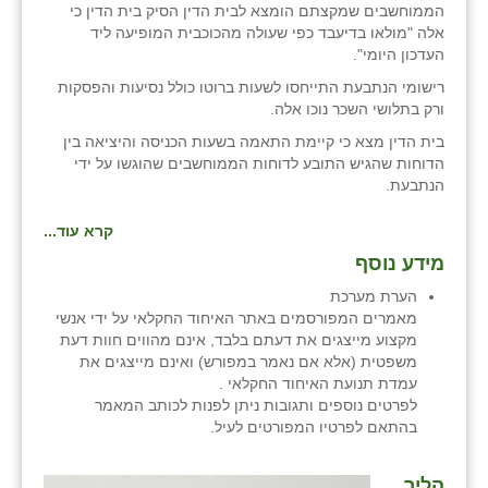
כפר הרי״ף
הממוחשבים שמקצתם הומצא לבית הדין הסיק בית הדין כי
אלה "מולאו בדיעבד כפי שעולה מהכוכבית המופיעה ליד
כפר מישר
העדכון היומי".
רישומי הנתבעת התייחסו לשעות ברוטו כולל נסיעות והפסקות
כפר מע״ש
ורק בתלושי השכר נוכו אלה.
כפר מרדכי
בית הדין מצא כי קיימת התאמה בשעות הכניסה והיציאה בין
הדוחות שהגיש התובע לדוחות הממוחשבים שהוגשו על ידי
הנתבעת.
כפר סבא (אגרא)
כפר שמריהו
קרא עוד...
מידע נוסף
מגשימים
הערת מערכת
מישר
מאמרים המפורסמים באתר האיחוד החקלאי על ידי אנשי
מקצוע מייצגים את דעתם בלבד, אינם מהווים חוות דעת
מכורה
משפטית (אלא אם נאמר במפורש) ואינם מייצגים את
עמדת תנועת האיחוד החקלאי .
מנחמיה
לפרטים נוספים ותגובות ניתן לפנות לכותב המאמר
בהתאם לפרטיו המפורטים לעיל.
נאות הכיכר
הליך