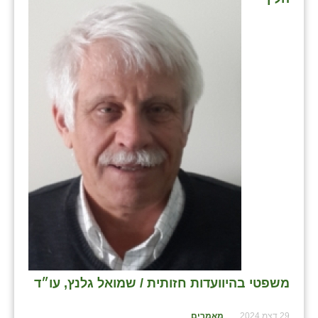
נווה אטי״ב
נהריה (אג״ש)
ניר צבי
עין חצבה
עין תמר
עמרים
קורנית
קלחים
רועי
רימונים
משפטי בהיוועדות חזותית / שמואל גלנץ, עו״ד
רמות השבים
רמת הדר
29 דצמ 2024
מאמרים