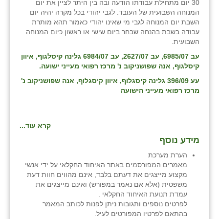
30 יום מתחילת עבודתו הודעה ובה בין היתר לציין את יום
המנוחה השבועית של העובד. לגבי יהודי בכל מקרה יהיה יום
השבת יום המנוחה לגבי מי שאינו יהודי כאמור תהא מותרת
עבודה בשבת בהנחה שבחר ביום שישי או ראשון כיום המנוחה
השבועית.
עב 6985/07, עב 2627/07, עב 6984/07 גלינה קיסלגוף, איוון
קיסלגוף, אנה שפושניקוב נ' מרכז רפואי מעייני ישועה.
עע 396/09 גלינה קיסגלוף, איוון קיסגלוף, אנה שפושניקוב נ'
מרכז רפואי מעייני הישועה
קרא עוד...
מידע נוסף
הערת מערכת
מאמרים המפורסמים באתר האיחוד החקלאי על ידי אנשי
מקצוע מייצגים את דעתם בלבד, אינם מהווים חוות דעת
משפטית (אלא אם נאמר במפורש) ואינם מייצגים את
עמדת תנועת האיחוד החקלאי .
לפרטים נוספים ותגובות ניתן לפנות לכותב המאמר
בהתאם לפרטיו המפורטים לעיל.