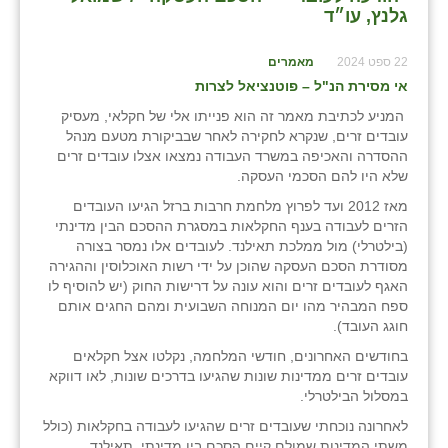
גלנץ, עו״ד
22 ספט 2024
מאמרים
אי מסירת הנ"ל – פוטנציאל לצרות
המניע לכתיבת מאמר זה הוא פנייתו אלי של חקלאי, מעסיק
עובדים זרים, שנקרא לחקירה לאחר שבביקורת מטעם מנהל
ההסדרה והאכיפה במשרד העבודה נמצאו אצלו עובדים זרים
שלא היו להם הסכמי העסקה.
מאז 2012 ועד לפרוץ מלחמת חרבות ברזל הגיעו העובדים
הזרים לעבודה בענף החקלאות במסגרת ההסכם הבין מדינתי
(בילטרלי) מול ממלכת תאילנד. לעובדים אלו נמסר בצורה
מסודרת הסכם העסקה שהוכן על ידי רשות האוכלוסין וההגירה
האגף לעובדים זרים והוא עונה על דרישות החוק (יש להוסיף לו
ספח המבהיר מהו יום המנוחה השבועית ומהם החגים אותם
חוגג העובד).
בחודשים האחרונים, חודשי המלחמה, נקלטו אצל חקלאים
עובדים זרים ממדינות שונות שהגיעו בדרכים שונות, לאו דווקא
במסלול הבילטרלי.
לאחרונה נוכחתי שעובדים זרים שהגיעו לעבודה בחקלאות (כולל
משתי המדינות שמולם קיים הסכם בין מדינתי, תאילנד