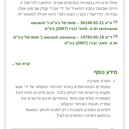
אצלו ערבויות בנקאיות בסכומים שונים. התואנה לדרישה זו
היתה שבעבר נתבע התאגיד על ידי עובדי קבלן שביצעו אצלו
עבודות. הדרישה / העניין הובא לפניי והוא העילה למאמר זה.
[2]
ע"ע 30148-02-21 – שופרסל בע"מ נ' merach
zeresanai ופ.א. סאבי ובניו (2007) בע"מ
[3]
ד"מ 14793-05-18 – merach zresanai נ' שופרסל בע"מ
ופ.א. סאבי ובניו (2007) בע"מ
קרא עוד...
מידע נוסף
הערת מערכת
מאמרים המפורסמים באתר האיחוד החקלאי על ידי אנשי
מקצוע מייצגים את דעתם בלבד, אינם מהווים חוות דעת
משפטית (אלא אם נאמר במפורש) ואינם מייצגים את
עמדת תנועת האיחוד החקלאי .
לפרטים נוספים ותגובות ניתן לפנות לכותב המאמר
בהתאם לפרטיו המפורטים לעיל.