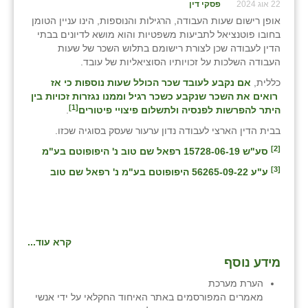
22 אוג 2024
פסקי דין
אופן רישום שעות העבודה, הרגילות והנוספות, הינו עניין הטומן
בחובו פוטנציאל לתביעות משפטיות והוא מושא לדיונים בבתי
הדין לעבודה שכן לצורת רישומם בתלוש השכר של שעות
העבודה השלכות על זכויותיו הסוציאליות של עובד.
כללית,
אם נקבע לעובד שכר הכולל שעות נוספות כי אז
רואים את השכר שנקבע כשכר רגיל
וממנו נגזרות זכויות בין
[1]
היתר להפרשות לפנסיה ולתשלום פיצויי פיטורים
.
בבית הדין הארצי לעבודה נדון ערעור שעסק בסוגיה שכזו.
[2]
סע"ש 15728-06-19 רפאל שם טוב נ' היפופוטם בע"מ
[3]
ע"ע 56265-09-22 היפופוטם בע"מ נ' רפאל שם טוב
קרא עוד...
מידע נוסף
הערת מערכת
מאמרים המפורסמים באתר האיחוד החקלאי על ידי אנשי