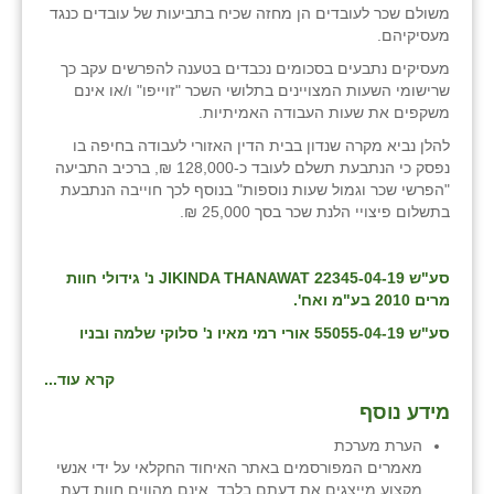
משולם שכר לעובדים הן מחזה שכיח בתביעות של עובדים כנגד
מעסיקיהם.
מעסיקים נתבעים בסכומים נכבדים בטענה להפרשים עקב כך
שרישומי השעות המצויינים בתלושי השכר "זוייפו" ו/או אינם
משקפים את שעות העבודה האמיתיות.
להלן נביא מקרה שנדון בבית הדין האזורי לעבודה בחיפה בו
נפסק כי הנתבעת תשלם לעובד כ-128,000 ₪, ברכיב התביעה
"הפרשי שכר וגמול שעות נוספות" בנוסף לכך חוייבה הנתבעת
בתשלום פיצויי הלנת שכר בסך 25,000 ₪.
סע"ש 22345-04-19 JIKINDA THANAWAT נ' גידולי חוות
מרים 2010 בע"מ ואח'.
סע"ש 55055-04-19 אורי רמי מאיו נ' סלוקי שלמה ובניו
קרא עוד...
מידע נוסף
הערת מערכת
מאמרים המפורסמים באתר האיחוד החקלאי על ידי אנשי
מקצוע מייצגים את דעתם בלבד, אינם מהווים חוות דעת