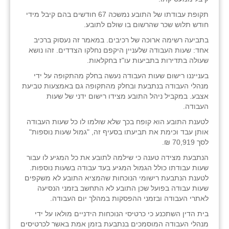
זוהר
תקופת עבודתו של התובע נמשכה 67 חודשים בהם קיבל מידי
חודש תלוש שכר שהרשום בו שולם לתובע.
הדר עם
בתביעה רשימה ארוכה של רכיבים. במאמר זה נעסוק ברכיב
חבצלת השרון
אחד: שעות העבודה שלעניין היקפם נחלקו הצדדים. זהו נושא
שעולה בתדירות בתביעות עו"ז בחקלאות.
חמרה
בענייננו רישום שעות העבודה נעשה בחלק מהתקופה על ידי
מנהלי העבודה בנתבעת ובחלק מהתקופה גם באמצעות טביעת
חרב לאת
אצבע. במקביל ניהל התובע מצידו רישום ידני של שעות
העבודה.
יבול (מורג)
לטענת התובע הוא קופח בכך שלא שולמו לו כל שעות העבודה
יקנעם
אותן עבד וכימת את תביעתו בסעיף זה, "גמול שעות נוספות"
לסך 70,919 ₪.
כליל
הנתבעת מצידה טענה כי שילמה לתובע את כל המגיע לו עבור
שעות עבודתו כולל הגמול המגיע בעד עבודה בשעות נוספות.
יד השמונה
לטענת הנתבעת רישומי הנוכחות שהמציא התובע לא משקפים
שעות עבודה בפועל שכן התובע לא התחשב בזמני הנסיעה
כפר אביב
לאתרי העבודה ובזמני ההפסקות במהלך יום העבודה.
כפר ביאליק
בית הדין השתכנע כי כרטיסי הנוכחות הידניים מולאו על ידי
מנהלי העבודה המוסמכים בנתבעת בזמן אמת באשר לכרטיסים