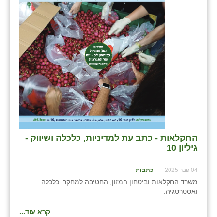
בני ציון
בצרה
בקעות
ֿגבעת שפירא
גן הדרום
גן השומרון
גני עם
החקלאות - כתב עת למדיניות, כלכלה ושיווק -
גיליון 10
גני יהודה
גנות
04 פבר 2025
כתבות
משרד החקלאות וביטחון המזון, החטיבה למחקר, כלכלה
ורד יריחו
ואסטרטגיה.
דקל
קרא עוד...