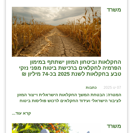
זוהר
משרד
הדר עם
חבצלת השרון
חמרה
חרב לאת
החקלאות וביטחון המזון ישתתף במימון
יבול (מורג)
הפרמיה לחקלאים ברכישת ביטוח מפני נזקי
טבע בחקלאות לשנת 2025 בכ-74 מיליון ₪
יקנעם
07 ינו 2025
כתבות
כליל
המטרה: הבטחת המשך החקלאות הישראלית וייצור המזון
יד השמונה
לציבור הישראלי ועידוד החקלאים לרכוש פוליסות ביטוח
כפר אביב
קרא עוד...
כפר ביאליק
משרד