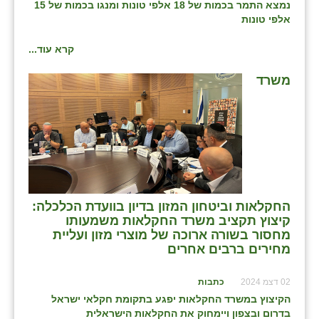
נווה אטי״ב
נמצא התמר בכמות של 18 אלפי טונות ומנגו בכמות של 15
אלפי טונות
נהריה (אג״ש)
קרא עוד...
ניר צבי
משרד
עין חצבה
עין תמר
עמרים
קורנית
קלחים
החקלאות וביטחון המזון בדיון בוועדת הכלכלה:
קיצוץ תקציב משרד החקלאות משמעותו
רועי
מחסור בשורה ארוכה של מוצרי מזון ועליית
מחירים ברבים אחרים
רימונים
02 דצמ 2024
כתבות
רמות השבים
הקיצוץ במשרד החקלאות יפגע בתקומת חקלאי ישראל
בדרום ובצפון ויימחוק את החקלאות הישראלית
רמת הדר