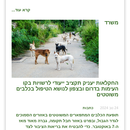
שבי ציון
קרא עוד...
שדה ורבורג
משרד
שדה צבי
שדמה
שכניה
תלמי יוסף
בוסתן הגליל
החקלאות יעניק תקציב ייעודי לרשויות בקו
העימות בדרום ובצפון לנושא הטיפול בכלבים
משוטטים
24 נוב 2024
כתבות
תופעת הכלבים המתפארים המשוטטים באזורים הסמוכים
לגדר הגבול, ובפרט באזור חבל תקומה, גברה מאוד מאז
ה-7 באוקטובר. כדי להבטיח את בריאות הציבור לצד