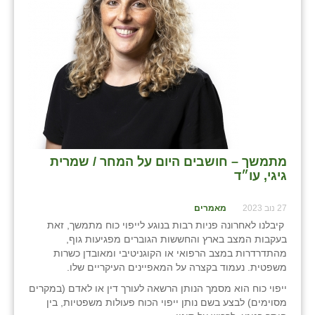
בני ציון
בצרה
בקעות
ֿגבעת שפירא
גן הדרום
גן השומרון
מתמשך – חושבים היום על המחר / שמרית
גיגי, עו״ד
גני עם
27 נוב 2023
מאמרים
גני יהודה
קיבלנו לאחרונה פניות רבות בנוגע לייפוי כוח מתמשך, זאת
בעקבות המצב בארץ והחששות הגוברים מפגיעות גוף,
גנות
מהתדרדרות במצב הרפואי או הקוגניטיבי ומאובדן כשרות
משפטית. נעמוד בקצרה על המאפיינים העיקריים שלו.
ורד יריחו
ייפוי כוח הוא מסמך הנותן הרשאה לעורך דין או לאדם (במקרים
דקל
מסוימים) לבצע בשם נותן ייפוי הכוח פעולות משפטיות, בין