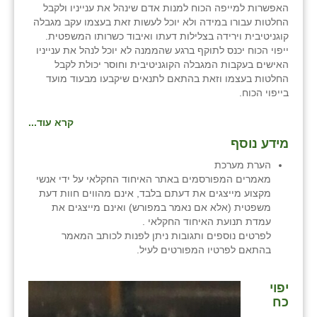
האפשרות למייפה הכוח למנות אדם שינהל את ענייניו ולקבל
החלטות עבורו במידה ולא יוכל לעשות זאת בעצמו עקב מגבלה
שבי ציון
קוגניטיבית וירידה בצלילות דעתו ואיבוד כשרותו המשפטית.
ייפוי הכוח יכנס לתוקף ברגע שהממנה לא יוכל לנהל את ענייניו
שדה ורבורג
האישים בעקבות המגבלה הקוגניטיבית וחוסר יכולת לקבל
החלטות בעצמו וזאת בהתאם לתנאים שיקבעו מבעוד מועד
שדה צבי
בייפוי הכוח.
שדמה
קרא עוד...
שכניה
מידע נוסף
הערת מערכת
תלמי יוסף
מאמרים המפורסמים באתר האיחוד החקלאי על ידי אנשי
מקצוע מייצגים את דעתם בלבד, אינם מהווים חוות דעת
בוסתן הגליל
משפטית (אלא אם נאמר במפורש) ואינם מייצגים את
עמדת תנועת האיחוד החקלאי .
לפרטים נוספים ותגובות ניתן לפנות לכותב המאמר
בהתאם לפרטיו המפורטים לעיל.
יפוי
כח