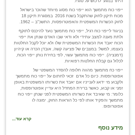
היתר בנוגע לרכוש על סוגיו.
זוהר
ייפוי כוח מתמשך הוא ייפוי כוח מסוג מיוחד שהוכר בישראל
מכוח תיקון לחוק שהתקבל בשנת 2016 במסגרת תיקון 18
הדר עם
לחוק הכשרות המשפטית והאפוטרופסות, התשכ"ב – 1962.
חבצלת השרון
בניגוד לייפוי כוח רגיל, ייפוי כוח מתמשך נועד להיכנס לתוקף
ולתת מענה למצב עתידי ולא ודאי שבו האדם שנתן את ייפוי
חמרה
הכוח יאבד את הכשרות המשפטית שלו ולא יוכל לקבל החלטות
בעצמו, למשל: במצבים של פציעה קשה, אובדן הכרה או קיהיון
חרב לאת
(דמנציה). ייפוי כוח מתמשך עשוי, לפי בחירת נותן ייפוי הכוח,
לכלול גם קבלת החלטות רפואיות.
יבול (מורג)
ייפוי כח מתמשך מהווה חלופה להסדר המשפטי של
אפוטרופסות. כיום כל אדם זכאי לחתום על ייפוי כוח מתמשך
יקנעם
ולקבוע מי ידאג לענייניו אם יאבד את כשרותו המשפטית באופן
זמני או קבוע, כאשר ברירת המחדל היא עדיין אפוטרופסות,
כליל
כלומר: מי שאיבד את כשרותו המשפטית לפני שנתן ייפוי כוח
מתמשך והפקיד אותו לפי כל הוראות החוק, ימונה לו
יד השמונה
אפוטרופוס.
כפר אביב
קרא עוד...
כפר ביאליק
מידע נוסף