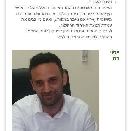
הערת מערכת
כפר הרי״ף
מאמרים המפורסמים באתר האיחוד החקלאי על ידי אנשי
מקצוע מייצגים את דעתם בלבד, אינם מהווים חוות דעת
כפר מישר
משפטית (אלא אם נאמר במפורש) ואינם מייצגים את
עמדת תנועת האיחוד החקלאי .
כפר מע״ש
לפרטים נוספים ותגובות ניתן לפנות לכותב המאמר
בהתאם לפרטיו המפורטים לעיל.
כפר מרדכי
כפר סבא (אגרא)
ייפוי
כח
כפר שמריהו
מגשימים
מישר
מכורה
מנחמיה
נאות הכיכר