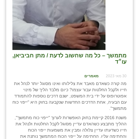
נווה אטי״ב
נהריה (אג״ש)
ניר צבי
עין חצבה
עין תמר
מתמשך – כל מה שחשוב לדעת / מתן חביביאן,
עו״ד
עמרים
קורנית
30 מאי 2023
מאמרים
מה קורה כשאדם מאבד את צלילותו ואינו מסוגל יותר לנהל את
קלחים
חייו ולקבל החלטות עבור עצמו? כיום מלבד הליך של מינוי
אפוטרופוס על ידי בית המשפט, ישנם דרכים נוספות להתמודד
רועי
עם הבעיה, אחת הדרכים החדשות שנקבעה בחוק היא "ייפוי כוח
מתמשך".
רימונים
משנת 2016 קיימת בחוק האפשרות לערוך "ייפוי כוח מתמשך",
ההליך מתבצע כשהאדם עדיין מסוגל לקבל החלטות ולנהל את
רמות השבים
חייו כשדעתו עדיין צלולה ומבין את משמעות ייפוי הכוח
והחתימה עליו. החתימה על ייפוי הכוח המתמשך נותנת את
רמת הדר