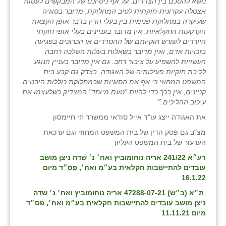
נושא להסכם בין הצדדים. על אף ניסיונם של המבקשים לעטות
אצטלה עקרונית-חוקתית לטיב המחלוקת, מדובר בסוגיה
שעיקרה במחלוקת פנימית בין בעלי הדין בדבר אופן הקצאת
הקרקעות החקלאיות. אין מדובר בעניינים בעלי אופי חוקתי
היורדים לשורש חוקיותם של ההסדרים או הכרוכים בפגיעה
בזכויות אדם, ואין מדובר בשאלות בעלות השלכה רחבה
העשויות להשפיע על ציבור רחב. גם אין מדובר בעניין הנוגע
לליבת חוקיות פעילותיה של האגודה. בצדק גם קבע בית
המשפט המחוזי כי אף אם הסוגיות שבמחלוקת כוללות היבטים
קניינים, אין בכך כדי להוות "טעם מיוחד" המצדיק כשלעצמו את
עיכוב ההליכים.״
את האגודה ייצג עו"ד אייל סודאי ממשרד חי חיימסון
מצ"ב גם פסק הדין של בית המשפט המחוזי וגם ערכאת
הערעור של בית המשפט העליון
רע״א 241/22 אריה נוחומוביץ ואח׳ נ׳ שדה ניצן מושב
עובדים להתיישבות חקלאית בע״מ ואח׳, פס״ד מיום
16.1.22
ת״א (ב״ש) 47288-07-21 אריה נוחומוביץ ואח׳ נ׳ שדה
ניצן מושב עובדים להתיישבות חקלאית בע״מ ואח׳, פס״ד
מיום 11.11.21