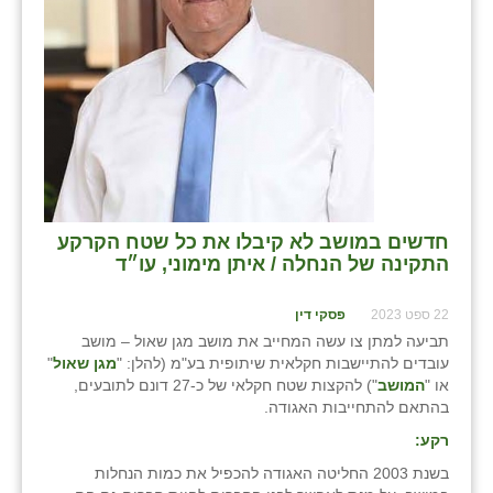
זוהר
הדר עם
חבצלת השרון
חמרה
חרב לאת
יבול (מורג)
חדשים במושב לא קיבלו את כל שטח הקרקע
התקינה של הנחלה / איתן מימוני, עו״ד
יקנעם
22 ספט 2023
פסקי דין
כליל
תביעה למתן צו עשה המחייב את מושב מגן שאול – מושב
עובדים להתיישבות חקלאית שיתופית בע"מ (להלן: "
מגן שאול
"
יד השמונה
או "
המושב
") להקצות שטח חקלאי של כ-27 דונם לתובעים,
בהתאם להתחייבות האגודה.
כפר אביב
רקע:
כפר ביאליק
בשנת 2003 החליטה האגודה להכפיל את כמות הנחלות