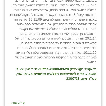
במושב, על מנת לאפשר לבני החברים להיות חברים גם הם.
כפר הרי״ף
ביום 25.11.09 רכשו התובעים זכויות בנחלה במושב, אשר תקן
הנחלה במושב הוא 37 דונם ברוטו, אך למעשה בעלי הנחלות
כפר מישר
החדשות קיבלו 3 דונם בלבד. בקשת התובעים להתקבל לחברות
באגודה אושר על ידי וועד ההנהלה ביום 16.11.09 אך נידחה
כפר מע״ש
על ידי האספה הכללית ללא ציון שם המועמדים בההצבעה.
ביום 6.11.13 החליט וועד ההנהלה לאשר שוב את בקשת
כפר מרדכי
התובעים אך בכפוף לאי דרישת השטחים החסרים. ביום
29.1.14 הודיעו התובעים לאגודה כי הם מסכימים לוותר על
כפר סבא (אגרא)
דרישתם לשטחים החסרים עד להקצאת החלקות לבנים,
וכשבועיים אחר כך אושרה חברותם באסיפה הכללית. ביום
כפר שמריהו
10.11.20, לאחר תחילת ההליך המשפטי, שלח רמ"י הודעה
לאגודה בדבר צירוף הקרקעות החסרות לשטח המשבצת של
מגשימים
המושב.
מישר
ת"א(שלום)(נצרת) 43808-03-20 פרדו ואח' נ' מגן שאול
מושב עובדים להתיישבות חקלאית שיתופית בע"מ ואח',
מכורה
פס״ד מיום 23/07/23
מנחמיה
נאות הכיכר
קרא עוד...