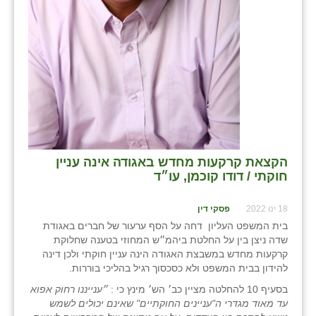
שבי ציון
שדה ורבורג
שדה צבי
שדמה
שכניה
הקצאת קרקעות מחדש באגודה אינה עניין
תלמי יוסף
חוקתי⁩ / דודו קוכמן, עו״ד
בוסתן הגליל
18 ינו 2022
פסקי דין
בית המשפט העליון דחה על הסף ערעור של חברים באגודת
שדה ניצן בין על החלטת ביהמ״ש המחוזי בטענה שחלוקת
קרקעות מחדש במשבצת האגודה הינה עניין חוקתי ולכן דינה
להידון בבית המשפט ולא כסכסוך רגיל בהליכי בוררות.
בסעיף 10 להחלטה מציין כב׳ הש׳ מינץ כי :
״ענייננו רחוק אפוא
עד מאוד מגדרי ה"עניינים החוקתיים" שאינם יכולים לשמש