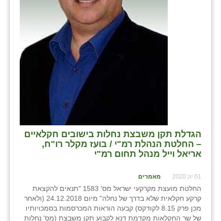
הגדלת תקן משבצת נחלות בישובים חקלאיים
– החלטת הנהלת רמ"י / בועז מקלר רו"ח,
אריאל וייל מנהל תחום רמ"י
01 יונ 2020
מאמרים
החלטת מועצת מקרקעי ישראל מס' 1583 "תנאים להקצאת
קרקע חקלאית שלא בדרך של נחלה" מיום 24.12.2018 (ולאחר
מכן פרק 8.15 לקודקס) קבעה הוראות המכרסמות בסמכויותיו
של שר החקלאות מקדמת דנא לקבוע תקן משבצת (מס' נחלות