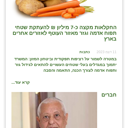
בני ציון
בצרה
החקלאות מקצה כ-7 מיליון ₪ להעתקת שטחי
בקעות
תפוח אדמה וגזר מאזור העוטף לאזורים אחרים
בארץ
ֿגבעת שפירא
11 דצמ 2023
כתבות
גן הדרום
במטרה לשמור על רציפות תפקודית וביטחון המזון: המשרד
גן השומרון
יתמוך במגדלים בעלי שטחים העשויים להתאים לגידול גזר
ותפוח אדמה לצורך הכנה, התאמה והסבה
גני עם
קרא עוד...
גני יהודה
חברים
גנות
ורד יריחו
דקל