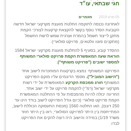
חגי שבתאי, עו״ד
05 מרס 2019
מאמרים
לאחרונה נכנסה לתוקפה החלטת מועצת מקרקעי ישראל חדשה
הקובעת הסדר נוסף בקשר להקצאת קרקעות לצורכי הקמת
מתקן לייצור חשמל בהמרת אנרגית שמש לרשת החשמל
(מתקנים פוטו וולטאים, פרויקט סולארי).
ההסדר קובע, בסעיף 5 להחלטת מועצת מקרקעי ישראל 1584
הוראת שעה המאפשרת הקמת פרויקט סולארי המשותף
למספר ישובים ("פרויקט משותף")
.
הפרויקט המשותף נמצא בקרקעות המוחכרות לישוב אחד
("הישוב המוביל").
מספר הדונמים עליו מוקם הפרויקט
המשותף
חורג ממכסת הקרקע
המאופשרת על ידי רשות
מקרקעי ישראל (רמ"י) להקמת פרויקט על ידי ישוב אחד.
החריגה יכולה להיות מהמכסות על פי ההחלטה המאפשרת
הקמת פרויקט סולארי (כיום גודל הפרויקט לישוב בודד הינו עד
250 דונם), ו/או החלטה 1560 (מכסת התעסוקה הכוללת לישוב,
המתייחסת בין היתר לפרויקט הסולארי, ראו בין היתר חוזר
משרד 1/19) במידה והישוב היה רוצה להקים את הפרויקט
לבדו.