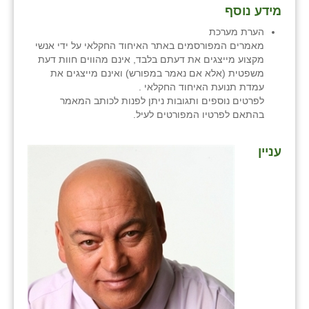
נווה אטי״ב
מידע נוסף
נהריה (אג״ש)
הערת מערכת
מאמרים המפורסמים באתר האיחוד החקלאי על ידי אנשי
ניר צבי
מקצוע מייצגים את דעתם בלבד, אינם מהווים חוות דעת
משפטית (אלא אם נאמר במפורש) ואינם מייצגים את
עין חצבה
עמדת תנועת האיחוד החקלאי .
לפרטים נוספים ותגובות ניתן לפנות לכותב המאמר
עין תמר
בהתאם לפרטיו המפורטים לעיל.
עמרים
⁨עניין
קורנית
קלחים
רועי
רימונים
רמות השבים
רמת הדר