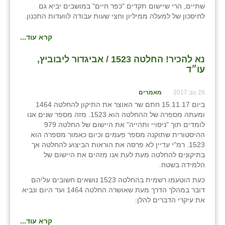
שתיים, הרי שיישום תקדים "כפר חיים" במושבים יביא גם
לחיסכון של למעלה ממיליון וחצי שעות עבודה לוועדות התכנון.
קרא עוד...
נא להכיר! החלטה 1523 / אביגדור ליבוביץ,
עו״ד
28 נוב 2017
מאמרים
ביום 15.11.17 חתם שר האוצר את התיקון להחלטה 1464
ומעתה מספרה של ההחלטה הוא 1523. מזה מספר שנים אנו
לומדים תוך "ניסויי ותהייה" את היישום של החלטה 979
ההיסטורית שתוקנה מספר פעמים וכיום כאמור מספרה הוא
1523. רמ"י עדיין לא פרסה את הוראות הביצוע להחלטה אך
בתיקונים להחלטה מעת לעת אנו מזהים את היישום של
הלמידה בשטח.
כעת הוטעמו רשמית בהחלטה 1523 נושאים חשובים עליהם
דובר במהלך הדרך מעת שאושרה החלטה 1464 ועד היום ונביא
את עיקרי הדברים להלן:
קרא עוד...