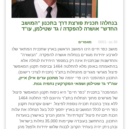
שבי ציון
שדה ורבורג
בנחלה! תכנית פורצת דרך בתכנון "המושב
החדש" אושרה להפקדה / גד שטילמן, עו"ד
שדה צבי
30 נוב -0001
מאמרים
שדמה
מושב כפר חיים הינו המושב הראשון בארץ שתכנית המתאר שלו
לארבע יחידות מגורים בנחלות אושרה להפקדה. "הבשורה"
שכניה
והחדשנות שבתכנית אינה רק במספר היחידות לנחלה אלא
בהתאמתה באופן מלא להחלטה 1464 ובניסוח תקנון המאפשר
תלמי יוסף
פיצול מגרשי מגורים מהנחלות בתצ"ר (תכנית לצרכי רישום).
התכנון המהפכני הינו פרי יוזמה של
מתכנן ערים אילן אייזן,
בוסתן הגליל
עוה"ד גד שטילמן ושמאי המקרקעין נחמיה גנות.
המהפכה" בתכנית "כפר חיים" היא ניסוח תקנון המאפשר פיצול
של מגרשים מתוך הנחלות בתצ"ר והיוונם לפי החלטה 1464
ללא צורך בהכנת תכנית נוספת לפיצול. יישום עקרונות תקנון
כפר חיים לכלל המושבים בארץ יחסוך לכל בעל הנחלה את עלות
הכנת תכניות פיצול "נקודתיות" והזמן הכרוך באישורן בוועדות
התכנון. בהתחשב בעובדה שקיימות 35,000 נחלות בישראל
ובהן ניתן יהיה בעתיד הקרוב לבנות שלוש יחידות ולפצל מהן