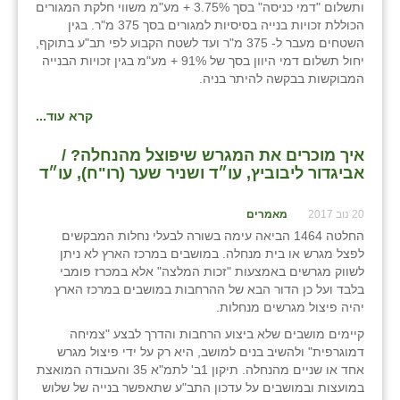
ותשלום "דמי כניסה" בסך 3.75% + מע"מ משווי חלקת המגורים
הכוללת זכויות בנייה בסיסיות למגורים בסך 375 מ"ר. בגין
השטחים מעבר ל- 375 מ"ר ועד לשטח הקבוע לפי תב"ע בתוקף,
יחול תשלום דמי היוון בסך של 91% + מע"מ בגין זכויות הבנייה
המבוקשות בבקשה להיתר בניה.
קרא עוד...
איך מוכרים את המגרש שיפוצל מהנחלה? /
אביגדור ליבוביץ, עו״ד ושניר שער (רו"ח), עו״ד
20 נוב 2017
מאמרים
החלטה 1464 הביאה עימה בשורה לבעלי נחלות המבקשים
לפצל מגרש או בית מנחלה. במושבים במרכז הארץ לא ניתן
לשווק מגרשים באמצעות "זכות המלצה" אלא במכרז פומבי
בלבד ועל כן הדור הבא של ההרחבות במושבים במרכז הארץ
יהיה פיצול מגרשים מנחלות.
קיימים מושבים שלא ביצוע הרחבות והדרך לבצע "צמיחה
דמוגרפית" ולהשיב בנים למושב, היא רק על ידי פיצול מגרש
אחד או שניים מהנחלה. תיקון 1ב' לתמ"א 35 והעבודה המואצת
במועצות ובמושבים על עדכון התב"ע שתאפשר בנייה של שלוש