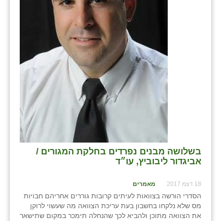
כפר הרי״ף
כפר מישר
כפר מע״ש
כפר מרדכי
כפר סבא (אגרא)
כפר שמריהו
מגשימים
מישר
בשלושה מבנים נפרדים בחלקת המגורים /
אביגדור ליבוביץ, עו״ד
מכורה
מנחמיה
18 דצמ 2017
מאמרים
הסדרי הורשה בצוואות לעיתים קרובות גוררים אחריהם חבויות
נאות הכיכר
מס שלא נלקחו בחשבון בעת עריכת הצוואה מה שעשוי לרוקן
את הצוואה מתוכן ולהביא לכך שהנחלה תימכר במקום שתישאר