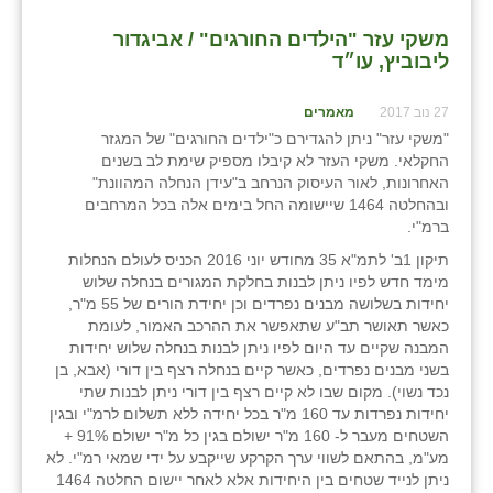
משקי עזר "הילדים החורגים" / אביגדור
ליבוביץ, עו״ד
27 נוב 2017
מאמרים
"משקי עזר" ניתן להגדירם כ"ילדים החורגים" של המגזר
החקלאי. משקי העזר לא קיבלו מספיק שימת לב בשנים
האחרונות, לאור העיסוק הנרחב ב"עידן הנחלה המהוונת"
ובהחלטה 1464 שיישומה החל בימים אלה בכל המרחבים
ברמ"י.
תיקון 1ב' לתמ"א 35 מחודש יוני 2016 הכניס לעולם הנחלות
מימד חדש לפיו ניתן לבנות בחלקת המגורים בנחלה שלוש
יחידות בשלושה מבנים נפרדים וכן יחידת הורים של 55 מ"ר,
כאשר תאושר תב"ע שתאפשר את ההרכב האמור, לעומת
המבנה שקיים עד היום לפיו ניתן לבנות בנחלה שלוש יחידות
בשני מבנים נפרדים, כאשר קיים בנחלה רצף בין דורי (אבא, בן
נכד נשוי). מקום שבו לא קיים רצף בין דורי ניתן לבנות שתי
יחידות נפרדות עד 160 מ"ר בכל יחידה ללא תשלום לרמ"י ובגין
השטחים מעבר ל- 160 מ"ר ישולם בגין כל מ"ר ישולם 91% +
מע"מ, בהתאם לשווי ערך הקרקע שייקבע על ידי שמאי רמ"י. לא
ניתן לנייד שטחים בין היחידות אלא לאחר יישום החלטה 1464