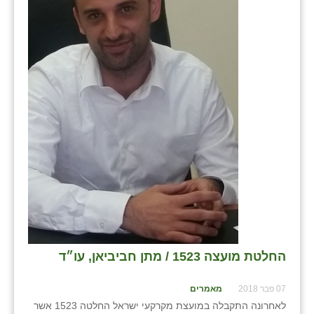
בני ציון
בצרה
בקעות
ֿגבעת שפירא
גן הדרום
גן השומרון
גני עם
גני יהודה
גנות
החלטת מועצה 1523 / מתן חביביאן, עו״ד
ורד יריחו
07 פבר 2018
מאמרים
דקל
לאחרונה התקבלה במועצת מקרקעי ישראל החלטה 1523 אשר