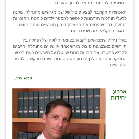
נווה אטי״ב
במשפחה לדורות בהתאם לרצון ההורים.
האפשרות הקרובה לבצע פיצול של שני מגרשים מהנחלה, מקנה
נהריה (אג״ש)
לבעלי הנחלות הזדמנות לאפשר למספר ילדים ליהנות מהזכויות
בנחלה, דבר שיפחית את המאבקים בין היורשים אותם חווינו
ניר צבי
במגזר החקלאי מזה שנים רבות.
עין חצבה
בעלי נחלה שמבקשים לקבוע בצוואה חלוקה של הנחלה בין
היורשים באמצעות פיצול מגרש אחד או שניים מהנחלה, חייבים
עין תמר
להביא בחשבון את חבויות המס שיוטלו על היורשים בעת ביצוע
החלוקה ובהתאם לכך לבחון האם ההסדר שהם מבקשים לבצע
עמרים
הינו ישים.
קורנית
קרא עוד...
קלחים
ארבע
יחידות
רועי
רימונים
רמות השבים
רמת הדר