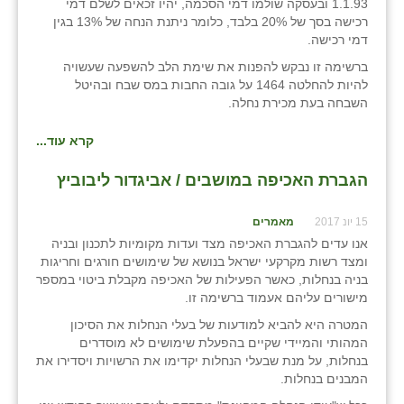
1.1.93 ובעסקה שולמו דמי הסכמה, יהיו זכאים לשלם דמי
רכישה בסך של 20% בלבד, כלומר ניתנת הנחה של 13% בגין
דמי רכישה.
ברשימה זו נבקש להפנות את שימת הלב להשפעה שעשויה
להיות להחלטה 1464 על גובה החבות במס שבח ובהיטל
השבחה בעת מכירת נחלה.
קרא עוד...
הגברת האכיפה במושבים / אביגדור ליבוביץ
15 יונ 2017
מאמרים
אנו עדים להגברת האכיפה מצד ועדות מקומיות לתכנון ובניה
ומצד רשות מקרקעי ישראל בנושא של שימושים חורגים וחריגות
בניה בנחלות, כאשר הפעילות של האכיפה מקבלת ביטוי במספר
מישורים עליהם אעמוד ברשימה זו.
המטרה היא להביא למודעות של בעלי הנחלות את הסיכון
המהותי והמיידי שקיים בהפעלת שימושים לא מוסדרים
בנחלות, על מנת שבעלי הנחלות יקדימו את הרשויות ויסדירו את
המבנים בנחלות.