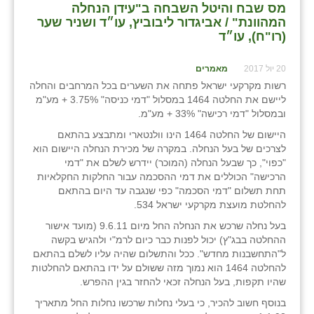
מס שבח והיטל השבחה ב"עידן הנחלה
המהוונת" / אביגדור ליבוביץ, עו״ד ושניר שער
(רו"ח), עו״ד
20 יול 2017
מאמרים
רשות מקרקעי ישראל פתחה את השערים בכל המרחבים והחלה
ליישם את החלטה 1464 במסלול "דמי כניסה" 3.75% + מע"מ
ובמסלול "דמי רכישה" 33% + מע"מ.
היישום של החלטה 1464 הינו וולנטארי ומתבצע בהתאם
לצרכים של בעל הנחלה. במקרה של מכירת הנחלה היישום הוא
"כפוי", כך שבעל הנחלה (המוכר) יידרש לשלם את "דמי
הרכישה" הכוללים את דמי ההסכמה עבור החלקות החקלאיות
תחת תשלום "דמי הסכמה" כפי שנגבה עד היום בהתאם
להחלטת מועצת מקרקעי ישראל 534.
בעל נחלה שרכש את הנחלה החל מיום 9.6.11 (מועד אישור
ההחלטה בבג"ץ) יכול לפנות כבר כיום לרמ"י ולהגיש בקשה
ל"התחשבנות מחדש". ככל והתשלום שהיה עליו לשלם בהתאם
להחלטה 1464 הוא נמוך מזה ששולם על ידו בהתאם להחלטות
שהיו תקפות, בעל הנחלה זכאי להחזר בגין ההפרש.
בנוסף חשוב להכיר, כי בעלי נחלות שרכשו נחלות החל מתאריך