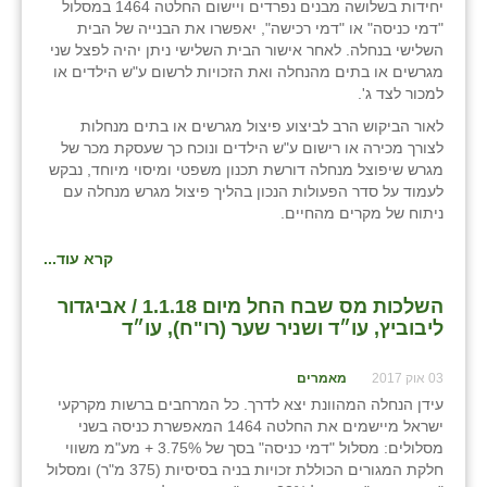
יחידות בשלושה מבנים נפרדים ויישום החלטה 1464 במסלול
"דמי כניסה" או "דמי רכישה", יאפשרו את הבנייה של הבית
השלישי בנחלה. לאחר אישור הבית השלישי ניתן יהיה לפצל שני
מגרשים או בתים מהנחלה ואת הזכויות לרשום ע"ש הילדים או
למכור לצד ג'.
לאור הביקוש הרב לביצוע פיצול מגרשים או בתים מנחלות
לצורך מכירה או רישום ע"ש הילדים ונוכח כך שעסקת מכר של
מגרש שיפוצל מנחלה דורשת תכנון משפטי ומיסוי מיוחד, נבקש
לעמוד על סדר הפעולות הנכון בהליך פיצול מגרש מנחלה עם
ניתוח של מקרים מהחיים.
קרא עוד...
השלכות מס שבח החל מיום 1.1.18 / אביגדור
ליבוביץ, עו״ד ושניר שער (רו"ח), עו״ד
03 אוק 2017
מאמרים
עידן הנחלה המהוונת יצא לדרך. כל המרחבים ברשות מקרקעי
ישראל מיישמים את החלטה 1464 המאפשרת כניסה בשני
מסלולים: מסלול "דמי כניסה" בסך של 3.75% + מע"מ משווי
חלקת המגורים הכוללת זכויות בניה בסיסיות (375 מ"ר) ומסלול