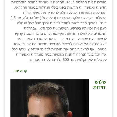
מעדכנת את החלטה 1464. החלטה זו טומנת בחובה הזדמנויות
זוהר
חדשות ואפשרויות חדשות בפני בעלי הנחלות במגזר החקלאי.
ההחלטה מאפשרת לבעל נחלה להסדיר את נושא זכויות
הדר עם
הבעלות בקרקע בחלקת המגורים (חלקה א' ) של הנחלה, עד 2.5
דונם ולהפוך מבר רשות לחוכר לדורות ובכך יוכל בעל הנחלה
חבצלת השרון
לעגן את זכויותיו בקרקע, המשמעות לכך היא, שבחלקת
המגורים לא יחולו ההוראות הקיימות כיום בדבר השבת קרקע
חמרה
לרשות בעת שנוי יעודה. כמו כן, בכניסה להסדר תעמוד בפני
בעל הנחלה האפשרות לפיצול מגרשים משטח הנחלה ורישומם
חרב לאת
בטאבו ואף להעביר בהם את הזכויות לכל מי שיחפוץ. נוסף לכל
אלו יוכל בעל הנחלה ליהנות מזכויות בניה מוגדלות ואפשרות
יבול (מורג)
לפעילות לא חקלאית עד 500 מ"ר בחלקת המגורים.
יקנעם
קרא עוד...
כליל
שלוש
יחידות
יד השמונה
כפר אביב
כפר ביאליק