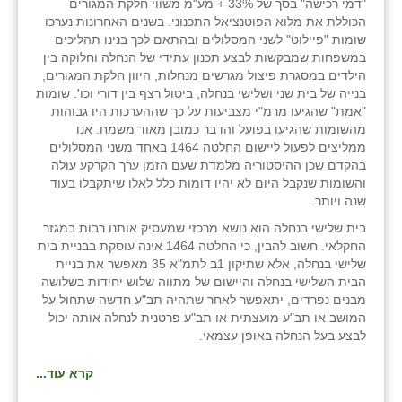
"דמי רכישה" בסך של 33% + מע"מ משווי חלקת המגורים
הכוללת את מלוא הפוטנציאל התכנוני. בשנים האחרונות נערכו
שומות "פיילוט" לשני המסלולים ובהתאם לכך בנינו תהליכים
במשפחות שמבקשות לבצע תכנון עתידי של הנחלה וחלוקה בין
הילדים במסגרת פיצול מגרשים מנחלות, היוון חלקת המגורים,
בנייה של בית שני ושלישי בנחלה, ביטול רצף בין דורי וכו'. שומות
"אמת" שהגיעו מרמ"י מצביעות על כך שההערכות היו גבוהות
מהשומות שהגיעו בפועל והדבר כמובן מאוד משמח. אנו
ממליצים לפעול ליישום החלטה 1464 באחד משני המסלולים
בהקדם שכן ההיסטוריה מלמדת שעם הזמן ערך הקרקע עולה
והשומות שנקבל היום לא יהיו דומות כלל לאלו שיתקבלו בעוד
שנה ויותר.
בית שלישי בנחלה הוא נושא מרכזי שמעסיק אותנו רבות במגזר
החקלאי. חשוב להבין, כי החלטה 1464 אינה עוסקת בבניית בית
שלישי בנחלה, אלא שתיקון 1ב לתמ"א 35 מאפשר את בניית
הבית השלישי בנחלה והיישום של מתווה שלוש יחידות בשלושה
מבנים נפרדים, יתאפשר לאחר שתהיה תב"ע חדשה שתחול על
המושב או תב"ע מועצתית או תב"ע פרטנית לנחלה אותה יכול
לבצע בעל הנחלה באופן עצמאי.
קרא עוד...