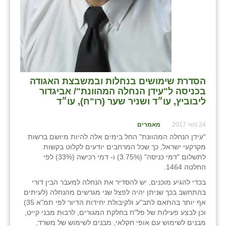
הסדרת שימושים בנחלות ובמשבצת האגודה
בכניסה ל"עידן הנחלה המהוונת"/ אביגדור
ליבוביץ, עו״ד ושניר שער (רו"ח), עו״ד
24 מאי 2017
מאמרים
"עידן הנחלה המהוונת" החל בימים אלה להיות מיושם ברשות
מקרקעי ישראל, כך שכל המרחבים יודעים לקלוט בקשות
לתשלום "דמי כניסה" (3.75%) ו- דמי רכישה (33%) לפי
החלטה 1464.
בכדי להגיע מוכנים, יש להסדיר את הנחלה למעבר הבין דורי
בהתחשב בכך שניתן יהיה לפצל שני מגרשים מהנחלה (לעיתים
אף יותר בהתאם לתב"ע ולקיבולת יחידות הדיור לפי תמ"א 35)
וכן לבצע פעילות של פל"ח בחלקת המגורים, לרבות מבני קייט,
מבנים לשימוש עם אופי חקלאי, מבנים לשימוש של משרד,