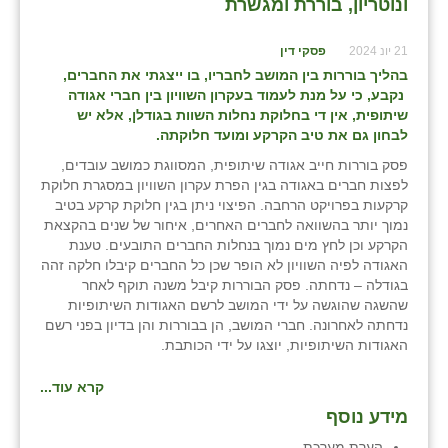
ונוטריון, בוררת ומגשרת
21 יונ 2024
פסקי דין
בהליך בוררות בין המושב לחבריו, בו ייצגתי את החברים,
נקבע, כי על מנת לעמוד בעקרון השוויון בין חברי אגודה
שיתופית, אין די בחלוקת נחלות השוות בגודלן, אלא יש
לבחון גם את טיב הקרקע ומועד חלוקתה.
פסק בוררות חייב אגודה שיתופית, המסווגת כמושב עובדים,
לפצות חברים באגודה בגין הפרת עקרון השוויון במסגרת חלוקת
קרקעות בפרויקט הרחבה. הפיצוי ניתן בגין חלוקת קרקע בטיב
נמוך יותר בהשוואה לחברים האחרים, איחור של שנים בהקצאת
הקרקע וכן לחץ מים נמוך בנחלות החברים התובעים. טענת
האגודה לפיה השוויון לא הופר שכן כל החברים קיבלו חלקה זהה
בגודלה – נדחתה. פסק הבוררות קיבל משנה תוקף לאחר
שהשגה שהוגשה על ידי המושב לרשם האגודות השיתופיות
נדחתה לאחרונה. חברי המושב, הן בבוררות והן בדיון בפני רשם
האגודות השיתופיות, יוצגו על ידי הכותבת.
קרא עוד...
מידע נוסף
הערת מערכת