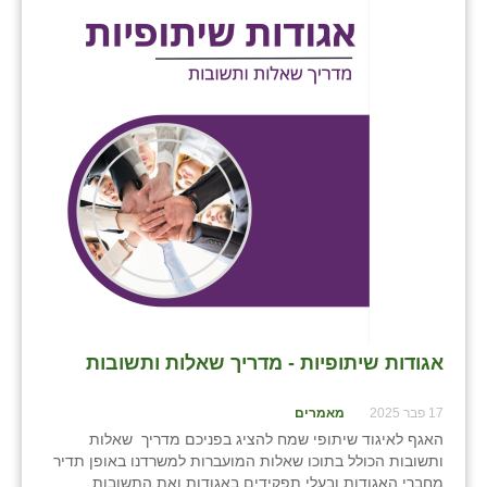
בני ציון
בצרה
בקעות
ֿגבעת שפירא
גן הדרום
גן השומרון
גני עם
גני יהודה
אגודות שיתופיות - מדריך שאלות ותשובות
גנות
17 פבר 2025
מאמרים
ורד יריחו
האגף לאיגוד שיתופי שמח להציג בפניכם מדריך שאלות
ותשובות הכולל בתוכו שאלות המועברות למשרדנו באופן תדיר
דקל
מחברי האגודות ובעלי תפקידים באגודות ואת התשובות