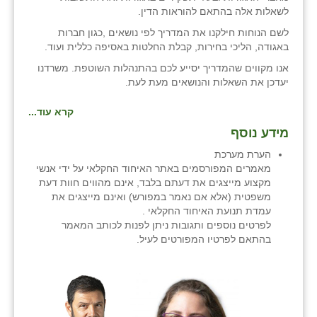
לשאלות אלה בהתאם להוראות הדין.
זוהר
לשם הנוחות חילקנו את המדריך לפי נושאים ,כגון חברות
הדר עם
באגודה, הליכי בחירות, קבלת החלטות באסיפה כללית ועוד.
אנו מקווים שהמדריך יסייע לכם בהתנהלות השוטפת. משרדנו
חבצלת השרון
יעדכן את השאלות והנושאים מעת לעת.
חמרה
קרא עוד...
חרב לאת
מידע נוסף
יבול (מורג)
הערת מערכת
מאמרים המפורסמים באתר האיחוד החקלאי על ידי אנשי
יקנעם
מקצוע מייצגים את דעתם בלבד, אינם מהווים חוות דעת
משפטית (אלא אם נאמר במפורש) ואינם מייצגים את
כליל
עמדת תנועת האיחוד החקלאי .
לפרטים נוספים ותגובות ניתן לפנות לכותב המאמר
יד השמונה
בהתאם לפרטיו המפורטים לעיל.
כפר אביב
כפר ביאליק