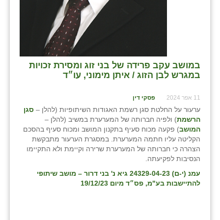
במושב עקב פרידה של בני זוג ומסירת זכויות
במגרש לבן הזוג / איתן מימוני, עו״ד
11 אפר 2024
פסקי דין
ערעור על החלטת סגן רשמת האגודות השיתופיות (להלן –
סגן
הרשמת
) ולפיה חברותה של המערערת במשיב (להלן –
המושב
) פקעה מכוח סעיף בתקנון המושב ומכוח סעיף בהסכם
הקליטה עליו חתמה המערערת. במסגרת הערעור מתבקשת
הצהרה כי חברותה של המערערת שרירה וקיימת ולא התקיימו
הנסיבות לפקיעתה.
עמנ (י-ם) 24329-04-23 גיא נ' בני דרור – מושב שיתופי
להתיישבות בע"מ
, פס״ד מיום 19/12/23