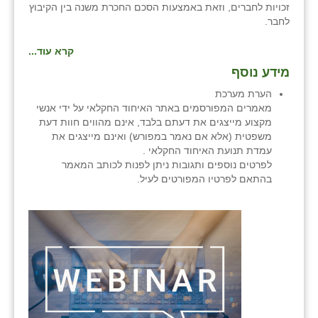
נווה אטי״ב
זכויות לחברים, וזאת באמצעות הסכם החכרת משנה בין הקיבוץ
לחבר.
נהריה (אג״ש)
קרא עוד...
ניר צבי
מידע נוסף
עין חצבה
הערת מערכת
מאמרים המפורסמים באתר האיחוד החקלאי על ידי אנשי
עין תמר
מקצוע מייצגים את דעתם בלבד, אינם מהווים חוות דעת
משפטית (אלא אם נאמר במפורש) ואינם מייצגים את
עמרים
עמדת תנועת האיחוד החקלאי .
לפרטים נוספים ותגובות ניתן לפנות לכותב המאמר
קורנית
בהתאם לפרטיו המפורטים לעיל.
קלחים
רועי
רימונים
רמות השבים
רמת הדר