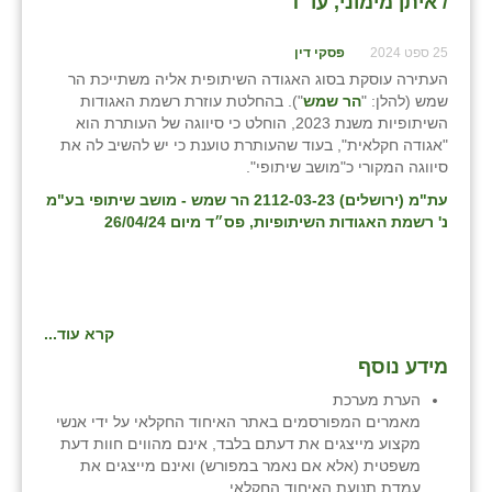
/ איתן מימוני, עו״ד
25 ספט 2024
פסקי דין
העתירה עוסקת בסוג האגודה השיתופית אליה משתייכת הר
שמש (להלן: "
הר שמש
"). בהחלטת עוזרת רשמת האגודות
השיתופיות משנת 2023, הוחלט כי סיווגה של העותרת הוא
"אגודה חקלאית", בעוד שהעותרת טוענת כי יש להשיב לה את
סיווגה המקורי כ"מושב שיתופי".
עת"מ (ירושלים) 2112-03-23 הר שמש - מושב שיתופי בע"מ
נ' רשמת האגודות השיתופיות, פס״ד מיום 26/04/24
קרא עוד...
מידע נוסף
הערת מערכת
מאמרים המפורסמים באתר האיחוד החקלאי על ידי אנשי
מקצוע מייצגים את דעתם בלבד, אינם מהווים חוות דעת
משפטית (אלא אם נאמר במפורש) ואינם מייצגים את
עמדת תנועת האיחוד החקלאי .