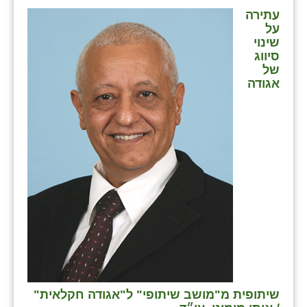
עתירה
על
שינוי
סיווג
של
אגודה
שיתופית מ"מושב שיתופי" ל"אגודה חקלאית"