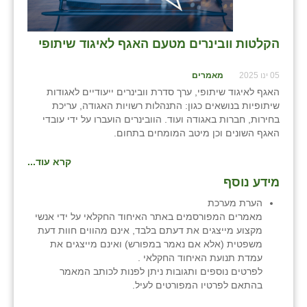
שבי ציון
הקלטות וובינרים מטעם האגף לאיגוד שיתופי
שדה ורבורג
05 ינו 2025
מאמרים
שדה צבי
האגף לאיגוד שיתופי, ערך סדרת וובינרים ייעודיים לאגודות
שדמה
שיתופיות בנושאים כגון: התנהלות רשויות האגודה, עריכת
בחירות, חברות באגודה ועוד. הוובינרים הועברו על ידי עובדי
שכניה
האגף השונים וכן מיטב המומחים בתחום.
תלמי יוסף
קרא עוד...
מידע נוסף
בוסתן הגליל
הערת מערכת
מאמרים המפורסמים באתר האיחוד החקלאי על ידי אנשי
מקצוע מייצגים את דעתם בלבד, אינם מהווים חוות דעת
משפטית (אלא אם נאמר במפורש) ואינם מייצגים את
עמדת תנועת האיחוד החקלאי .
לפרטים נוספים ותגובות ניתן לפנות לכותב המאמר
בהתאם לפרטיו המפורטים לעיל.