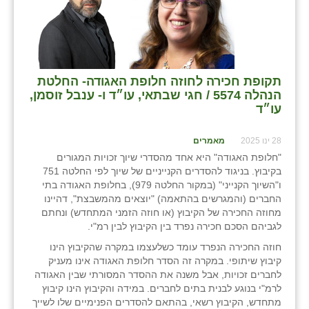
כפר הרי״ף
כפר מישר
כפר מע״ש
תקופת חכירה לחוזה חלופת האגודה- החלטת
כפר מרדכי
הנהלה 5574 / חגי שבתאי, עו״ד ו- ענבל זוסמן,
עו״ד
כפר סבא (אגרא)
28 ינו 2025
מאמרים
כפר שמריהו
"חלופת האגודה" היא אחד מהסדרי שיוך זכויות המגורים
בקיבוץ. בניגוד להסדרים הקנייניים של שיוך לפי החלטה 751
מגשימים
ו"השיוך הקנייני" (במקור החלטה 979), בחלופת האגודה בתי
החברים (והמגרשים בהתאמה) "יוצאים מהמשבצת", דהיינו
מישר
מחוזה החכירה של הקיבוץ (או חוזה הזמני המתחדש) ונחתם
לגביהם הסכם חכירה נפרד בין הקיבוץ לבין רמ"י.
מכורה
חוזה החכירה הנפרד עומד כשלעצמו במקרה שהקיבוץ הינו
מנחמיה
קיבוץ שיתופי. במקרה זה הסדר חלופת האגודה אינו מעניק
לחברים זכויות, אבל משנה את ההסדר המסורתי שבין האגודה
נאות הכיכר
לרמ"י בנוגע לבנית בתים לחברים. במידה והקיבוץ הינו קיבוץ
מתחדש, הקיבוץ רשאי, בהתאם להסדרים הפנימיים שלו לשייך