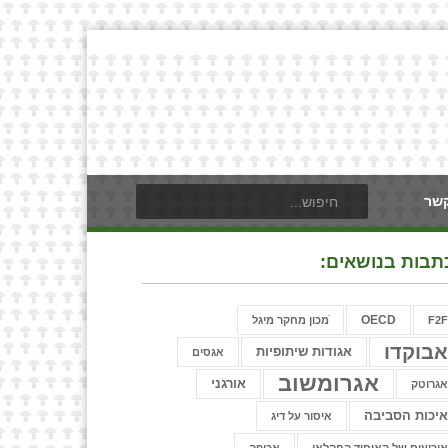
קשר
תבות בנושאים:
OECD
F2
ֿמכון מחקר מיגל
בוקדו
אגודות שיתופיות
אגסים
אגרומשוב
אורגני
גרוטק
יכות הסביבה
איסור על דיג