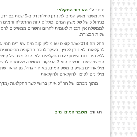
נכתב ע"י
האיחוד החקלאי
את משבר משק המים לא ניתן לתלות רק
בניהול כושל של משק המים, כולל סוגיות ההתפלה והמים ה
לממשלה אין תכנית לאומית לחרום והשרים ממשיכים להס
שנות הבצורת.
החל מה-1/5/2018 קוצצו 50 מיליון קוב מים שפירים המ
לחקלאות. לא ניתן לקצץ , בעיקר לנוכח התקופה הביטחונית 
ללא הידברות ושיתוף עם החקלאים. לא נקבל מצב של קיצוץ ב
הפיצוי ש
אנו דורשים הוא 3 ₪ לקוב .ממשלה שעומדת לה
מיליארדים בשיקום משק המים, באיחור גדול, מן הראוי שת
מיליונים לפיצוי לחקלאים ולחקלאות.
מתוך מכתבו של חה״כ איתן ברושי לשר החקלאות (מדף 
תגיות:
משבר המים
מים