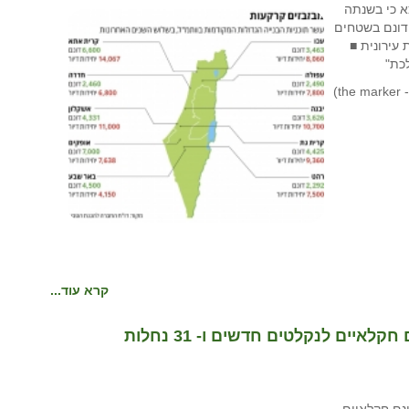
א כי בשנתה
צורך להקצות לבנייה כ–1.1 מיליון דונם בשטחים
עירונית ■
כת"
קרא עוד...
בונים את הערבה: החלה הכשרת 1,050 דונם חקלאיים לנקלטים חדשים ו- 31 נחלות