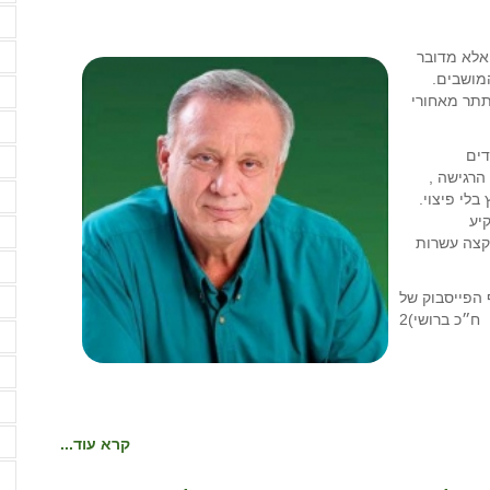
ע
 ב-5 שנות בצורת, אלא מדובר
פ
מושבים.
פ
תתר מאחורי
צ
יועדים
ק
הרגישה ,
ק
לי פיצוי.
שקיע
ק
קצה עשרות
ק
הפייסבוק של
ר
ח״כ ברושי)2
ר
ר
ש
ש
קרא עוד...
ש