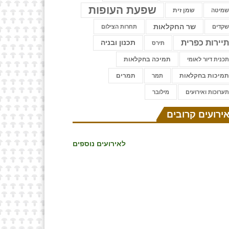
שפעת העופות
שמן זית
מיטה
שר החקלאות
קדים
תחרות הצילום
יירות כפרית
תכנון ובניה
תירס
תמיכה בחקלאות
כנית דיור לאומי
מיכות בחקלאות
תמרים
תמר
ערוכות ואירועים
⁨מילובר
ירועים קרובים
לאירועים נוספים