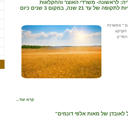
: לראשונה- משרדי האוצר והחקלאות
ש
 שנה, במקום 3 שנים כיום
ש
ת
ים * אפשרות
 הקרקע
ת
הפריון
ת
ת
א
קרא עוד...
 לאובדן של מאות אלפי דונמים"