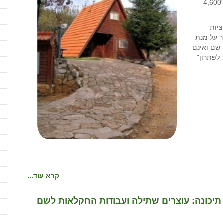
ה
המתווה: "לא פיצוי אלא כותרת". בעל עסק תיירותי בדרום: "4,600
ה
ציות
ה
ר על מנת
 שם ואינם
ה
לפתרון"
ה
ה
ה
ה
ה
ו
ו
קרא עוד...
ח
ח
תיכונה: עוצרים שתילה ועבודות החקלאות לשם
ח