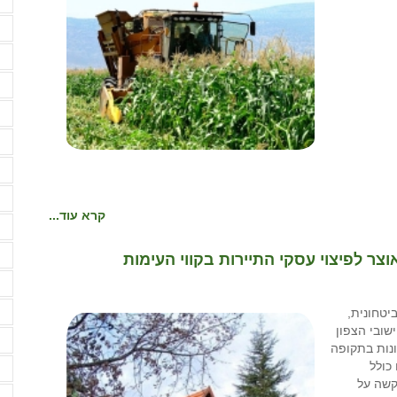
א
א
א
א
א
א
א
ב
קרא עוד...
ב
ב
צר לפיצוי עסקי התיירות בקווי העימות
ד
ביטחונית,
ה
 מנגנון לפיצוי בגין 3 ימים ליישובי הצפון
ה
ונות בתקופה
 כולל
ה
קשה על