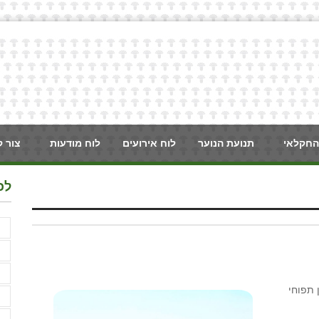
החקלאי
תנועת הנוער
לוח אירועים
לוח מודעות
צור 
לכ
F
א
א
ון גזר, 28,000 טון תירס ו- 15,000 טון תפוחי
א