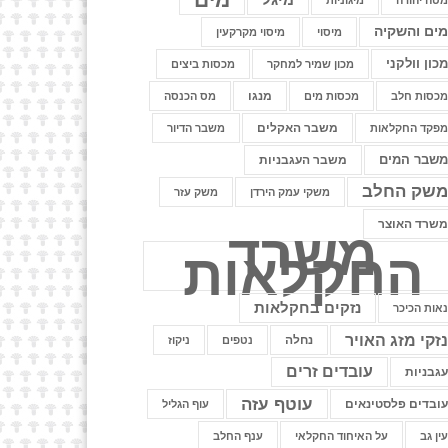
טה יהודה
מיגוניות
ים והשקיה
מיסוי
מיסוי מקרקעין
כון וולקני
מכון שמיר למחקר
מכסות ביצים
מנגו
כסות חלב
מכסות מים
מס הכנסה
משבר האקלים
פקד החקלאות
משבר הדיור
שבר המים
משבר העגבניות
שק החלב
משקי עמק הירדן
משק עזר
שרד האוצר
משרד
החקלאות
נזקים בחקלאות
אות הכיכר
זקי מזג האויר
נחלה
נטפים
ניקוז
עובדים זרים
גבניות
עוטף עזה
ובדים פלסטינאים
עוף הגליל
ין גב
על האיחוד החקלאי
ענף החלב