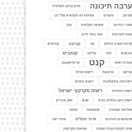
רבה תיכונה
פדיון קרקע חקלאית
ודטק
פיצויים
פעילות לא חקלאית (פל״ח)
ערי התיווך
פשיעה חקלאית
צבר
מח תערובות
צער בעלי חיים
קורונה
קורסים
דחת מערב הנילוס
קווי
קנאביס
יבוצים
קיווי
קליטה
קנט
נביס רפואי
קרימיאןקונגו
רקע
קרקעות
רישום זכויות
פורמה בחקלאות
רשות המים
רשות מקרקעי ישראל
שות התחרות
שום
שות ניקוז ונחלים כנרת
שוק איכרים
חיטה שחורה
שטפונות
שימור
שינוי אקלים
ימושים חורגים
שינויי יעוד
ינוי תקנות הגנת הצומח
שמאות מקרקעין