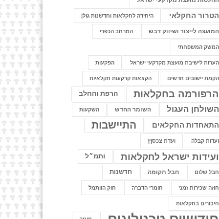
חלטות מועצת מקרקעי ישראל
טרור החקלאי
היחידה לחקלאות וחדשנות גולן
מועצה לייצור ושיווק דבש
המרחב הכפרי
משק המשפחתי
ערות לישיבת מועצת מקרקעי ישראל
הפקעות
קמת יישובים חדשים
הקצאות קרקעות חקלאיות
רפורמה בחקלאות
הרפת והחלב
שולחן העגול
השומר החדש
השקעות
התיישבות
תאחדות החקלאים
עדות קבלה
ועדת צכסןץ
עידות ישראל לחקלאות
ותמ״ל
חדשנות
חבל תקומה
בל שלום
וזה שכירות זמני
חומרי הדברה
חוק הוותמל
יבורים בחקלאות