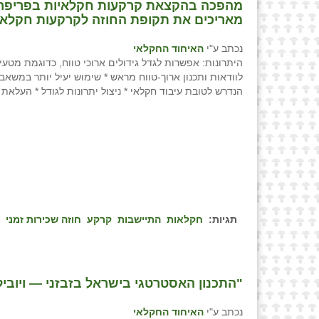
מהפכה בהקצאת קרקעות חקלאיות בפריפריה
מאריכים את תקופת החוזה לקרקעות חקלאיות לתקופה של עד 21
נכתב ע"י
האיחוד החקלאי
היתרונות: אפשרות לגדל גידולים ארוכי טווח, כדוגמת מטע
לוודאות ותכנון ארוך-טווח מראש * שימוש יעיל יותר במשאב
הנדרש לטובת עיבוד חקלאי * ניצול יתרונות לגודל * העלאת 
תגיות:
חקלאות
התיישבות
קרקע
חוזה שכירות זמני
"התכנון האסטרטגי בישראל בזבזני — ויוביל
נכתב ע"י
האיחוד החקלאי