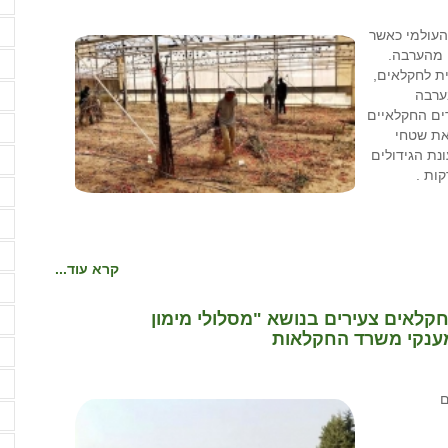
ח
ח
העולמי כאשר
ים מהערבה.
ח
ית לחקלאים,
בערבה
י
רים החקלאיים
י
את שטחי
נת הגידולים
י
ות .
י
ל
מ
קרא עוד...
מ
חקלאים צעירים בנושא "מסלולי מימון
מ
מענקי משרד החקלאות
מ
מ
מ