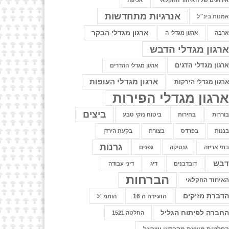
ירועים של האיחוד החקלאי
אכיפה
אנרגיות מתחדשות
מנות בינ״ל
ארגון מגדלי הבקר
רבה
ארגון מגדלי ה
רגון מגדלי הדבש
רגון מגדלי הדגים
ארגון מגדלי ההדרים
ארגון מגדלי העופות
רגון מגדלי הירקות
רגון מגדלי הפירות
ביצים
וררות
בחירות
ביטוח נזקי טבע
ננות
בפרדס
בצורת
בקעת הירדן
גרנות
תי אריזה
גנטיקה
גפנים
בש
דובדבנים
דיג
דיני עבודה
הברחות
איחוד החקלאי
דברת מזיקים
הועידה ה 16
הותמ״ל
חברה לפיתוח הגליל
החלטה 1521