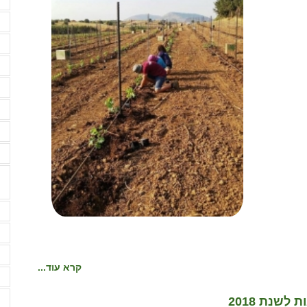
מ
מ
מ
מ
מ
מ
מ
מ
נ
נ
ע
קרא עוד...
ע
ע
לשנת 2018