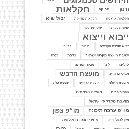
ידושים טכנולוגים
חיטה
חקלאות
ינוך
חקיקה
יבול שיא
קלאות אורגנית
חקלאות מדייקת
זמות עסקית
יחסי עיר כפר
יבוא וייצוא
יבוא תוצרת חקלאית
יסודות
יקביים
שיבת מועצת מקרעי ישראל
כלבת
כנרת
ולים
ליצ׳י
מבקר המדינה
מועצת הדבש
גדלי הדבורים
ועצת החלב
מועצת הכפרים
מועצת הלול
מועצת הצמחים
ועצת המים
ועצת מקרקעי ישראל
מו״פ צפון
ו״פ ערבה תיכונה
מחירי תוצרת חקלאית
זון לבעלי חיים
מים
מיגל