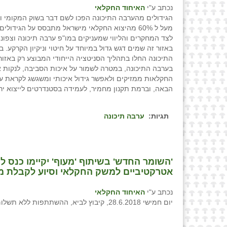
נכתב ע"י
האיחוד החקלאי
הגידולים מהערבה התיכונה הפכו לשם דבר בשוק המקומי ו
מעל ל 60% מהיצוא החקלאי מישראל מתבסס על הגידול
לצד המחקרים והליווי שמעניקים במו"פ ערבה תיכונה וצפונ
באזור זה שמים דגש גדול במיוחד על חיטוי וניקיון הקרקע. 
התיכונה החלו בתהליך הסניטציה הייחודי המבוצע רק באזו
בערבה התיכונה, במטרה לשמור על איכות הסביבה, לנקות 
החקלאות ממזיקים ולאפשר גידול איכותי ומשגשג לקראת עו
הבאה, וברמת תקנון מחמיר, לעמידה בסטנדרטים לייצוא ירק
תגיות:
ערבה תיכונה
'השומר החדש' בשיתוף 'מעוף' יקיימו כנס ל
אטרקטיביים למשק החקלאי וסיוע לקבלת 
נכתב ע"י
האיחוד החקלאי
יום חמישי 28.6.2018, קיבוץ לביא, ההשתתפות ללא תשלום