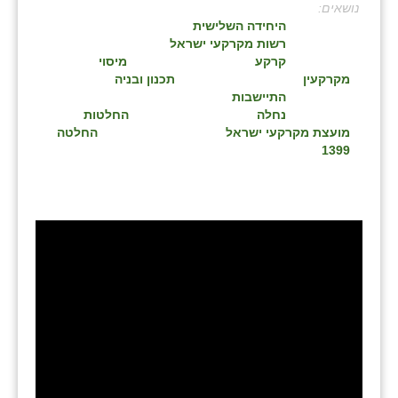
:
בני ציון
היחידה השלישית
רשות מקרקעי ישראל
בצרה
קרקע
מיסוי
מקרקעין
תכנון ובניה
בקעות
התיישבות
נחלה
החלטות
ֿגבעת שפירא
מועצת מקרקעי ישראל
החלטה
1399
גן הדרום
גן השומרון
גני עם
גני יהודה
גנות
ורד יריחו
דקל