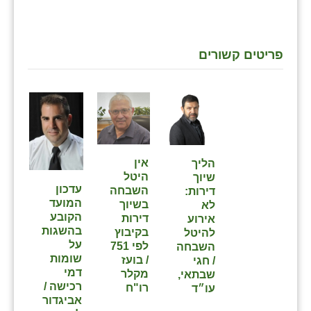
כפר הרי״ף
כפר מישר
פריטים קשורים
כפר מע״ש
כפר מרדכי
כפר סבא (אגרא)
כפר שמריהו
אין
הליך
מגשימים
היטל
שיוך
עדכון
השבחה
דירות:
מישר
המועד
בשיוך
לא
הקובע
דירות
אירוע
מכורה
בהשגות
בקיבוץ
להיטל
על
לפי 751
השבחה
מנחמיה
שומות
/ בועז
/ חגי
דמי
מקלר
שבתאי,
נאות הכיכר
רכישה /
רו"ח
עו״ד
אביגדור