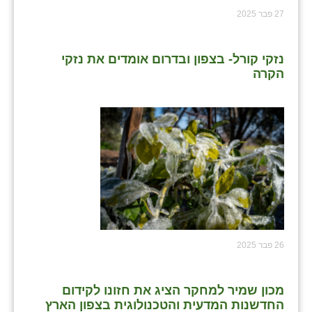
27 פבר 2025
שבי ציון
שדה ורבורג
נזקי קורל- בצפון ובדרום אומדים את נזקי
הקרה
שדה צבי
שדמה
שכניה
תלמי יוסף
בוסתן הגליל
26 פבר 2025
מכון שמיר למחקר הציג את חזונו לקידום
החדשנות המדעית והטכנולוגית בצפון הארץ