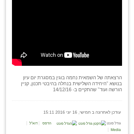
זוהר
הדר עם
חבצלת השרון
חמרה
חרב לאת
יבול (מורג)
יקנעם
הרצאתה של השמאית נחמה בוגין במסגרת יום עיון
בנושא "היחידה השלישית בנחלה בהיבטי תכנון, קניין
כליל
הורשה ועוד" שהתקיים ב- 14/12/16
יד השמונה
עודכן לאחרונה ב חמישי, 16 יוני 2016 15:11
כפר אביב
גודל פונט
הדפס
דוא"ל
כפר ביאליק
Media