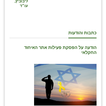
נווה אטי״ב
ליבוביץ,
עו״ד
נהריה (אג״ש)
ניר צבי
עין חצבה
כתבות והודעות
עין תמר
הודעה על הפסקת פעילות אתר האיחוד
עמרים
החקלאי
קורנית
קלחים
רועי
רימונים
רמות השבים
רמת הדר