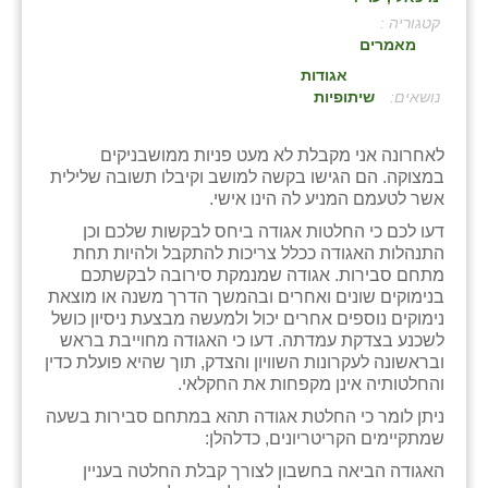
קטגוריה :
בני ציון
מאמרים
בצרה
אגודות
:
שיתופיות
בקעות
לאחרונה אני מקבלת לא מעט פניות ממושבניקים
ֿגבעת שפירא
במצוקה. הם הגישו בקשה למושב וקיבלו תשובה שלילית
אשר לטעמם המניע לה הינו אישי.
גן הדרום
דעו לכם כי החלטות אגודה ביחס לבקשות שלכם וכן
גן השומרון
התנהלות האגודה ככלל צריכות להתקבל ולהיות תחת
מתחם סבירות. אגודה שמנמקת סירובה לבקשתכם
גני עם
בנימוקים שונים ואחרים ובהמשך הדרך משנה או מוצאת
נימוקים נוספים אחרים יכול ולמעשה מבצעת ניסיון כושל
גני יהודה
לשכנע בצדקת עמדתה. דעו כי האגודה מחוייבת בראש
ובראשונה לעקרונות השוויון והצדק, תוך שהיא פועלת כדין
גנות
והחלטותיה אינן מקפחות את החקלאי.
ניתן לומר כי החלטת אגודה תהא במתחם סבירות בשעה
ורד יריחו
שמתקיימים הקריטריונים, כדלהלן:
דקל
האגודה הביאה בחשבון לצורך קבלת החלטה בעניין