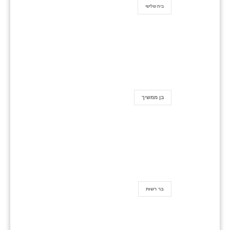
בית שלישי
בן ממשיך
בר רשות