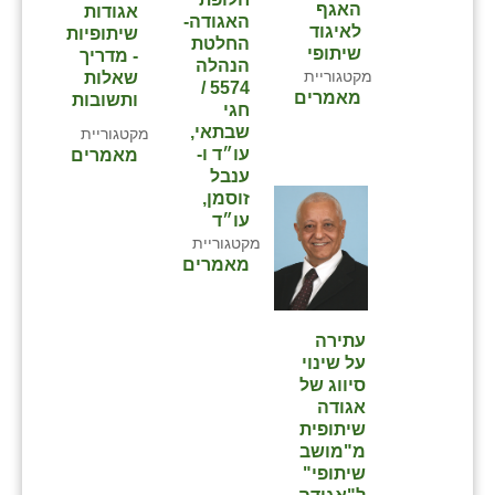
האגף
אגודות
האגודה-
לאיגוד
שיתופיות
החלטת
שיתופי
- מדריך
הנהלה
מקטגוריית
שאלות
5574 /
מאמרים
ותשובות
חגי
שבתאי,
מקטגוריית
עו״ד ו-
מאמרים
ענבל
זוסמן,
עו״ד
מקטגוריית
מאמרים
עתירה
על שינוי
סיווג של
אגודה
שיתופית
מ"מושב
שיתופי"