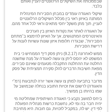
שבסמכותה את השיקולים הרלוונטיים לעניין ואותם
זוהר
בלבד.
שיקולי האגודה עומדים במבחן הסבירות המינהלית
הדר עם
המותנה באיזון ראוי בין מכלול השיקולים הרלוונטיים
לעניין, תוך מתן משקל יחסי מתאים וראוי לכל אחד מהם.
חבצלת השרון
על האגודה לאתר את נקודות האיזון בין הערכים
חמרה
והאינטרסים המתנגשים, אך על האיזון להימצא ב"מתחם
הסבירות", שבגדרו חלופות איזון שונות עשויות לענות על
חרב לאת
דרישת הסבירות.
ממש לאחרונה (9.2.17) ניתן פסק דין* הממחיש כי בית
יבול (מורג)
המשפט לא יהסס ליתן צו עשה לאגודה על מנת שתשנה
החלטה עת ההחלטה התקבלה מטעמים שאינם סבירים.
יקנעם
מפאת חשיבות הדברים להלן סקירה תמציתית של פסק
הדין.
כליל
מדובר בתביעה למתן צו עשה אשר יורה לנתבעות (רמ"י
יד השמונה
והאגודה) לרשום את זכויות התובע בנחלה שבמושב על
שמו בהיותו בן ממשיך.
כפר אביב
ביחס למושב נקבע כי האגודה השיתופית שמחליטה מי
יהיה חבר בה ומי לא, נחשבת כרשות מנהלית הפועלת
כפר ביאליק
לפי דין. יש לה, במקביל לזכויות, גם חובות. היא מחויבת