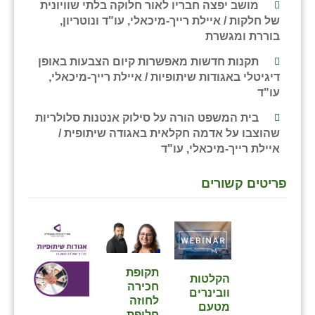
מושב יפצה חבריו לאור חלוקה בלתי שוויונית
של חלקות / איילת רייך-מיכאלי, עו"ד ונוטריון,
שבי ציון
בוררת ומגשרת
שדה ורבורג
תקנות חדשות מאפשרות קיום הצבעות באופן
דיגיטלי באגודות שיתופיות / איילת רייך-מיכאלי,
שדה צבי
עו"ד
שדמה
בית המשפט הורה על סילוק אנטנות סלולריות
שהוצבו על אדמה חקלאית באגודה שיתופית /
שכניה
איילת רייך-מיכאלי, עו"ד
תלמי יוסף
פריטים קשורים
בוסתן הגליל
תקופת
הקלטות
חכירה
וובינרים
לחוזה
מטעם
חלופת