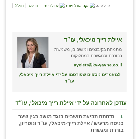
נווה אטי״ב
גודל פונט
הדפס
דוא"ל
נהריה (אג״ש)
ניר צבי
עין חצבה
איילת רייך מיכאלי, עו״ד
מתמחה בקיבוצים ומושבים, משמשת
עין תמר
כבוררת וכמגשרת במחלוקות.
עמרים
ayeletr@kv-yavne.co.il
למאמרים נוספים שפורסמו על ידי איילת רייך מיכאלי,
קורנית
עו״ד
קלחים
רועי
עודכן לאחרונה על ידי איילת רייך מיכאלי, עו״ד
רימונים
נדחתה תביעת תושבים כנגד מושב בגין שער
כניסה מרעיש / איילת רייך-מיכאלי, עו"ד ונוטריון,
רמות השבים
בוררת ומגשרת
רמת הדר