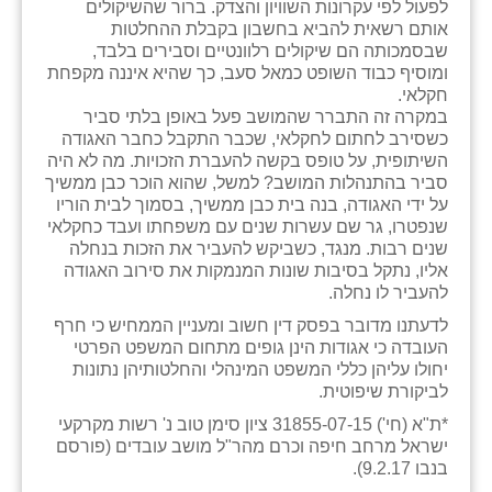
לפעול לפי עקרונות השוויון והצדק. ברור שהשיקולים
כפר הרי״ף
אותם רשאית להביא בחשבון בקבלת ההחלטות
שבסמכותה הם שיקולים רלוונטיים וסבירים בלבד,
כפר מישר
ומוסיף כבוד השופט כמאל סעב, כך שהיא איננה מקפחת
חקלאי.
כפר מע״ש
במקרה זה התברר שהמושב פעל באופן בלתי סביר
כשסירב לחתום לחקלאי, שכבר התקבל כחבר האגודה
כפר מרדכי
השיתופית, על טופס בקשה להעברת הזכויות. מה לא היה
סביר בהתנהלות המושב? למשל, שהוא הוכר כבן ממשיך
כפר סבא (אגרא)
על ידי האגודה, בנה בית כבן ממשיך, בסמוך לבית הוריו
שנפטרו, גר שם עשרות שנים עם משפחתו ועבד כחקלאי
כפר שמריהו
שנים רבות. מנגד, כשביקש להעביר את הזכות בנחלה
אליו, נתקל בסיבות שונות המנמקות את סירוב האגודה
מגשימים
להעביר לו נחלה.
מישר
לדעתנו מדובר בפסק דין חשוב ומעניין הממחיש כי חרף
העובדה כי אגודות הינן גופים מתחום המשפט הפרטי
מכורה
יחולו עליהן כללי המשפט המינהלי והחלטותיהן נתונות
לביקורת שיפוטית.
מנחמיה
*ת"א (חי') 31855-07-15 ציון סימן טוב נ' רשות מקרקעי
ישראל מרחב חיפה וכרם מהר"ל מושב עובדים (פורסם
נאות הכיכר
בנבו 9.2.17).