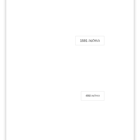
החלטה 1591
החלטה 4302