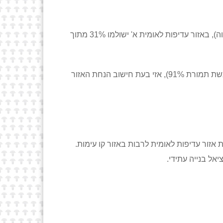
כאמור על תשלום זה תחול הנחת אזור לפיכך, במגבלות האמורות לעיל (מחיר תקרה או מגבלת הנחה בגלל מדד חברתי גבוה), באזור עדיפות לאומית א' ישולמו 31% מתוך
מאחר ועל פי החלטה 1464 תמורת תשלום של 33% נרכשת זכות החכירה המהוונת המקבילה לזכות החכירה הרגילה (הנרכשת תמורת 91%), אזי בעת חישוב הנחת האזור
יאל בנייה עתידי.