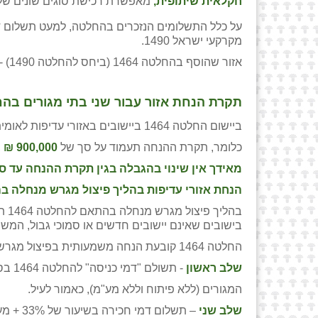
חקלאית שיתופית,
מאפשרת רכישת סוגים שונים של 
על כלל התשלומים הנזכרים בהחלטה, למעט תשלום דמי חכירה בשיעור 3.75% (
מקרקעי ישראל 1490.
אזור שהוסף בהחלטה 1464 (ביחס להחלטה 1490) -
תקרת הנחת אזור עבור שני בתי מגורים בהחלטה 4
ביישום החלטה 1464 ביישובים באזורי עדיפות לאומית, מתייחסת תקרת הנחת האזור
כלומר, תקרת ההנחה תעמוד על סך של
900,000 ₪
, 
מאידך אין שינוי בהגבלה בגין תקרת ההנחה עד סך של 00
הנחת אזורי עדיפות בהליך פיצול מגרש מנחלה בהחל
בהליך פיצול מגרש מנחלה בהתאם להחלטה 1464 תחול הנחת אזורי עדיפות לאומית, אך עד גובה התקרה, בהתאם
בישובים שאינם יישובים חדשים או סמוכי גבול, המשתי
החלטה 1464 קובעת הנחה משמעותית בפיצול מגרש מנחלה לסך של 33% + מע"מ משווי המגרש המפוצל, כאשר תהליך התשלום לרשות מתבצע בשני שלבים:
שלב ראשון
- תשולם "דמי כניסה" להחלטה 1464 בסך של 3.75% + מע"מ משווי חלקת
המגורים (ללא פיתוח וללא מע"מ), כאמור לעיל.
שלב שני