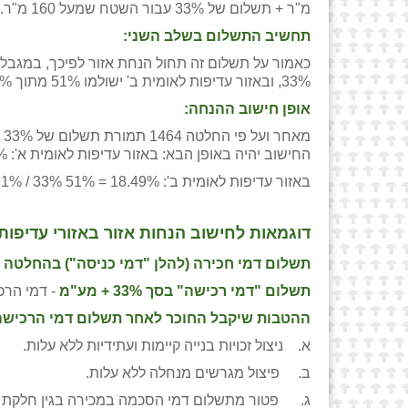
מ"ר + תשלום של 33% עבור השטח שמעל 160 מ"ר.
תחשיב התשלום בשלב השני:
33%, ובאזור עדיפות לאומית ב' ישולמו 51% מתוך 33%.
אופן חישוב ההנחה:
החישוב יהיה באופן הבא: באזור עדיפות לאומית א': 11.24%= 31% X 91% / 33%.
באזור עדיפות לאומית ב': 18.49% = 51% X 91% / 33%.
דוגמאות לחישוב הנחות אזור באזורי עדיפות ל
תשלום דמי חכירה (להלן "דמי כניסה") בהחלטה 1464
תשלום "דמי רכישה" בסך 33% + מע"מ
- דמי הרכי
ההטבות שיקבל החוכר לאחר תשלום דמי הרכישה 
א. ניצול זכויות בנייה קיימות ועתידיות ללא עלות.
ב. פיצול מגרשים מנחלה ללא עלות.
ג. פטור מתשלום דמי הסכמה במכירה בגין חלקת ה