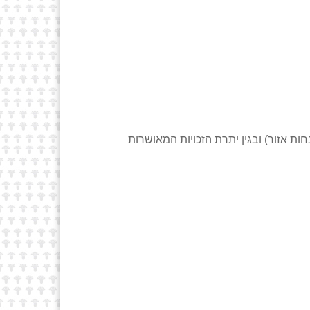
כניסה יושלם התשלום ל 33% בגין אותן הזכויות (התשלום בשלב זה יהיה בשיעור של 29.25% עם הנחות אזור) ובגין יתרת הזכויות המאושרות