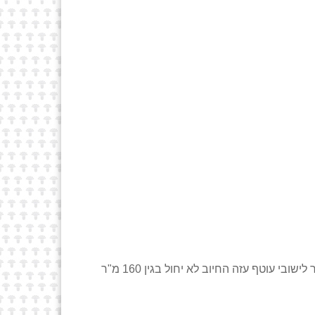
עם זאת ידוע לנו כי קיימת פרשנות שונה על פיה בשני המקרים התשלום יהיה לפי 3.75% מכלל הזכויות כולל פוטנציאל, כאשר לישובי עוטף עזה החיוב לא יחול בגין 160 מ"ר