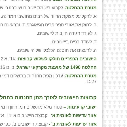
מטרת ההחלטה
: לקבוע רשימת ישובים שיוכרזו כיי
א. להקל על מצוקת הדיור של רבים מתושבי המדינה.
ב. לחזק את אזורי הפריפריה הגיאוגרפית, ובראשם הגל
ג. לעודד הגירה חיובית ליישובים.
ד. לעודד בנייה ביישובים.
ה. להעצים את חוסנם הכלכלי של היישובים.
הישובים הכפריים חולקו לשלוש קבוצות
: א1', א'2 וב'
החלטה 1490 של מועצת מקרקעי ישראל
: ביום 20.11.16 חתם שר האוצר על החלטה 1490 של מועצת מקרקעי ישראל שכותרתה "מדיניות אחידה למתן הנחות בקרקע".
מטרת ההחלטה
: עדכון מפת ההנחות בתשלום דמי ה
1527.
קבוצות היישובים לצורך מתן ההנחות בהחלטה 0
ישובי קו עימות –
פטור מלא מתשלום דמי היוון ודמי 
אזור עדיפות לאומית א'
- קבוצת היישובים א' 1 ו- א' 2, כפי שנקבעו בהחלטת ממשלה 1527, יסווגו לצורך החלטות מועצת מקרקעי ישראל, כאזור עדיפות לאומית א'
אזור עדיפות לאומית ב' -
קבוצת היישובים ב', כפי שנקבעו בהחלטת ממשלה 1527, יסווגו 