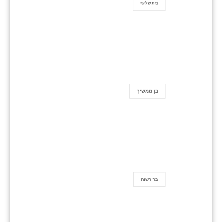
בית שלישי
בן ממשיך
בר רשות