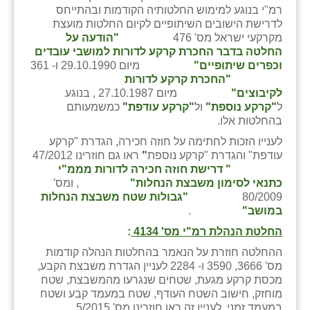
רמ"י בנוגע למימוש החלטותיה הקודמות ובהתייחס
זוהר
לדרישת הישובים השיתופיים לקיום החלטות מועצת
מקרקעי ישראל מס' 476
"הודעה על
הדר עם
החלטה בדבר החכרת קרקע לדורות למושבי עובדים
וכפרים שיתופיים"
מיום 29.10.1990 ו- 361
חבצלת השרון
"החכרת קרקע לדורות
לקיבוצים"
מיום 27.10.1987 , בנוגע
חמרה
ל
"קרקע נוספת"
ול
"קרקע עודפת"
כמשמעותם
בהחלטות אלו.
חרב לאת
לענייו הזכות לחתימה על חוזה חכירה, הגדרת "קרקע
יבול (מורג)
עודפת" והגדרת "קרקע נוספת
"
ראו גם חוזרינו 47/2012
"
דרישת חוזה חכירה לדורות מממ"י
יקנעם
כתנאי לסימון משבצת הנחלות
"
, ומס'
80/2009
"
גבולות שטח משבצת הנחלות
כליל
במושב
"
.
החלטת הנהלת רמ"י מס' 4134
:
יד השמונה
ההחלטה חוזרת על הנאמר בהחלטות הנהלה קודמות
כפר אביב
מס' 3666, 3590 ו- 2284 לעניין הגדרת משבצת הקבע,
מכסת קרקע מגעת, שטחים שנגרעו מהמשבצת, שטח
כפר ביאליק
מוחזק, חישוב השטח העודף, שטח במעמד קבע ושטח
במעמד זמני, לעניין זה ראו חוזרינו מס' 5/2015