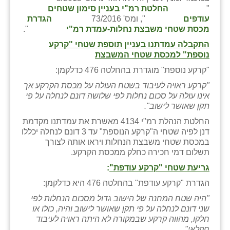
כפר הרי״ף
"
החלטת רמ"י בעניין סימון שטחים
עודפים
", ומס' 73/2016
הגדרת
כפר מישר
מכסת שטחי משבצת נחלות-עמדת רמ"י
".
התקבלה עמדתנו בעניין תוספת שטחי "קרקע
כפר מע״ש
נוספת" למכסת שטחי המשבצת
כפר מרדכי
"קרקע נוספת" מוגדרת בהחלטה 476 כדלקמן:
"קרקע ראויה לעיבוד בשטח העולה על מכסת הקרקע אך
כפר סבא (אגרא)
אינו עולה על סכום נחלות לפי שלושה דונם לנחלה על פי
תקן שאושר לישוב".
כפר שמריהו
החלטת הנהלת רמ"י 4134 מאשרת את עמדתנו מקדמת
מגשימים
דנן לפיה שטחי ה"קרקע הנוספת" עד 3 דונם לנחלה יכללו
במכסת שטחי משבצת הנחלות ויראו אותה לצורך
מישר
תשלום דמי חכירה כחלק ממכסת הקרקע.
גריעת שטחי "קרקע עודפת"
:
מכורה
הגדרת "קרקע עודפת" בהחלטה 476 היא כדלקמן:
מנחמיה
"היה שטח המחנה של הישוב גדול מסכום הנחלות לפי
שני דונם לנחלה על פי תקן שאושר לישוב והיה, כולו או
נאות הכיכר
חלקו, מהווה קרקע שבמקורה לא היתה ראויה לעיבוד
חקלאי".