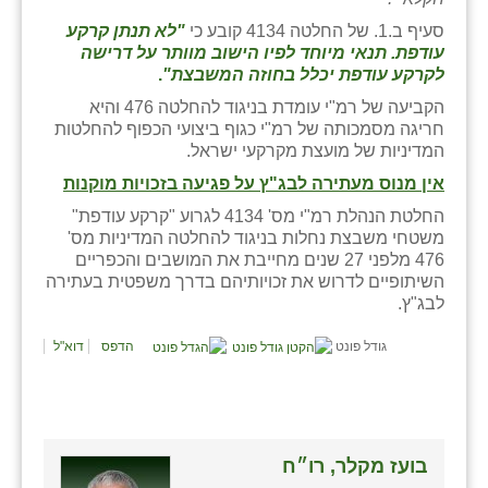
נווה אטי״ב
סעיף ב.1. של החלטה 4134 קובע כי
"לא תנתן קרקע
נהריה (אג״ש)
עודפת. תנאי מיוחד לפיו הישוב מוותר על דרישה
לקרקע עודפת יכלל בחוזה המשבצת"
.
ניר צבי
הקביעה של רמ"י עומדת בניגוד להחלטה 476 והיא
חריגה מסמכותה של רמ"י כגוף ביצועי הכפוף להחלטות
עין חצבה
המדיניות של מועצת מקרקעי ישראל.
עין תמר
אין מנוס מעתירה לבג"ץ על פגיעה בזכויות מוקנות
החלטת הנהלת רמ"י מס' 4134 לגרוע "קרקע עודפת"
עמרים
משטחי משבצת נחלות בניגוד להחלטה המדיניות מס'
476 מלפני 27 שנים מחייבת את המושבים והכפריים
קורנית
השיתופיים לדרוש את זכויותיהם בדרך משפטית בעתירה
לבג"ץ.
קלחים
גודל פונט
הדפס
דוא"ל
רועי
רימונים
רמות השבים
בועז מקלר, רו״ח
רמת הדר