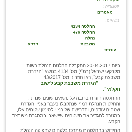
קטגוריה :
בני ציון
מאמרים
בצרה
:
החלטה 4134
בקעות
החלטה 476
נחלה
ֿגבעת שפירא
משבצת
קרקע
עודפת
גן הדרום
ביום 20.04.2017 התקבלה החלטת הנהלת רשות
גן השומרון
מקרקעי ישראל (רמ"י) מס' 4134 בנושא "הגדרת
משבצת קבע", ראו חוזרינו מס' 43/2017
גני עם
"הגדרת משבצת קבע לישוב
חקלאי".
גני יהודה
ההחלטה חוזרת ברובה על נושאים שונים שנדונו,
גנות
והחלטות הנהלת רמ"י שנתקבלו בעבר בעניין הגדרת
שטחים עודפים, והדרישה של רמ"י לסימון שטחים אלו,
ורד יריחו
במטרה להגדיר את השטחים שיישארו במסגרת משבצת
הקבע.
דקל
החידוש בהחלטה זו מתרכז בלקחים שהפיקה הנהלת