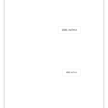
החלטה 1591
החלטה 4302