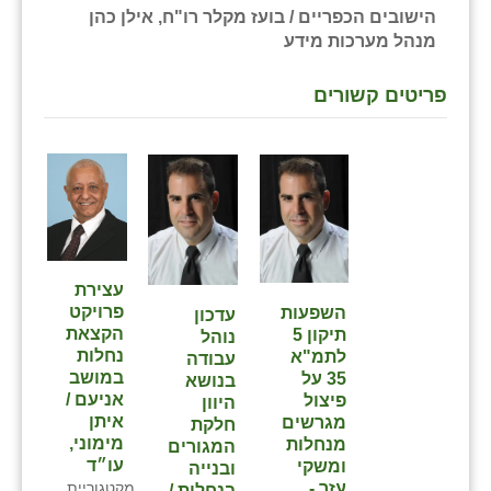
הישובים הכפריים / בועז מקלר רו"ח, אילן כהן
מנהל מערכות מידע
פריטים קשורים
עצירת
פרויקט
השפעות
עדכון
הקצאת
תיקון 5
נוהל
נחלות
לתמ"א
עבודה
במושב
35 על
בנושא
אניעם /
פיצול
היוון
איתן
מגרשים
חלקת
מימוני,
מנחלות
המגורים
עו״ד
ומשקי
ובנייה
מקטגוריית
עזר -
בנחלות /