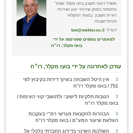
משרד רואה חשבון בועז מקלר ושות׳
מתמחה במתן שירותי יעוץ ושירותי
שבי ציון
ראיית חשבון במגזר החקלאי
וההתיישבותי.
שדה ורבורג
דוא"ל:
bm@mekler.co.il
שדה צבי
למאמרים נוספים שפורסמו על ידי
בועז מקלר, רו״ח
שדמה
שכניה
עודכן לאחרונה על ידי בועז מקלר, רו״ח
תלמי יוסף
אין היטל השבחה בשיוך דירות בקיבוץ לפי
בוסתן הגליל
751 / בועז מקלר רו"ח
הטבות חלקיות לישובי ולתושבי קווי העימות /
בועז מקלר רו"ח
הבהרות להקצאת מגרשי רמ''י בעקבות
העלאת שיעור המע''מ / בועז מקלר רו"ח
השלכות השינוי בדירוג החברתי כלכלי על