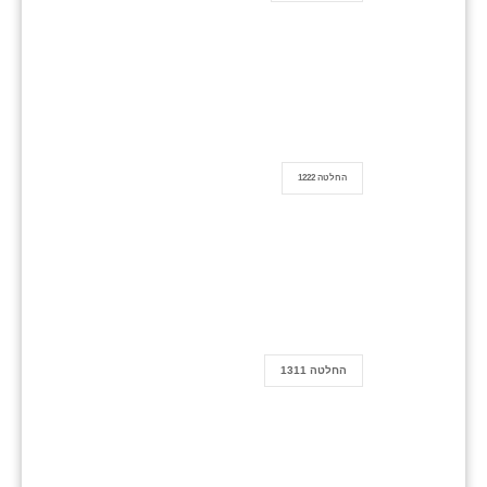
החלטה 1222
החלטה 1311