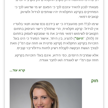
מצאתי לנכון להאיר עינכם לכך כי הפעם יש מי שדואג לכך כי
שבי ציון
המחזיקים בקרקע החקלאית יהיו שותפים לגידול ולשיווק
קנאביס רפואי.
שדה ורבורג
שימו לב!!! חוץ מהעובדה כי יש בידכם נכס שהוא תנאי בלעדיו
שדה צבי
אין לגידול- קרקע חקלאית, הרי שתהליך רישוי העיסוק בתחום
הקנאביס לשימוש רפואי מחייב את מי שמבקש לעסוק בתחום
שדמה
זה (להלן: "
היזם"
) להציג, בין היתר, אישור המעיד כי הינו בעל
הזכויות בקרקע החקלאית (קרקע פרטית או חוזה עם רמ"י) וזאת
שכניה
לצורך הגשת הבקשה לקבלת רשיון לחוות גידול/ריבוי קנביס.
אלא שמרבית היזמים, כפי הידוע, אינם בעלי הזכויות בקרקע.
תלמי יוסף
חוזה עם רמ"י יש לאגודה ו/או לחבר אגודה.
בוסתן הגליל
קרא עוד...
חוק