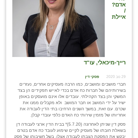
אדם?
בני ציון
/
איילת
בצרה
בקעות
ֿגבעת שפירא
גן הדרום
רייך-מיכאלי, עו"ד
גן השומרון
29 נוב 2020
פסקי דין
גני עם
חברי מושבים ומושבים, כמו הרבה מעסיקים אחרים, נעזרים
בשירותיהם של חברות כח אדם בכדי לאייש תפקידים הן בצד
גני יהודה
המשקי והן בצד הקהילתי. עובדים אלו אינם מועסקים באופן
ישיר על ידי המושב או חבר המושב ולא מקבלים ממנו את
גנות
שכרם. עם זאת, במשך השנים הרחיבו בתי הדין לעבודה את
אחריותו של מזמין שירותי כח האדם כלפי עובדי קבלן.
ורד יריחו
פסק דין שניתן לאחרונה (5.7.20)* בבית הדין ארצי לעבודה דן
בשאלת חובתו של מעסיק לקיים שימוע לעובד כח אדם בטרם
דקל
יבקש את הפסקת הצבתו לעבודה אצלו. בשל חשיבותו של פסק