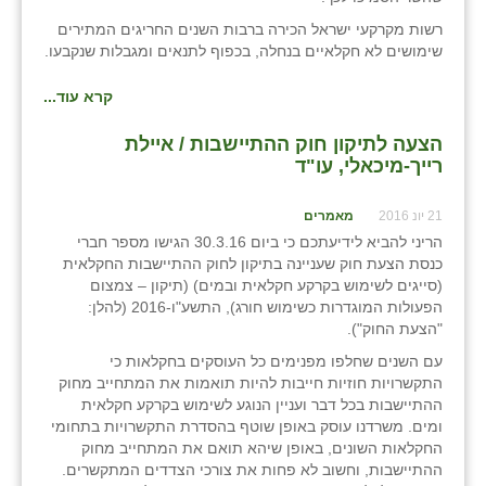
רשות מקרקעי ישראל הכירה ברבות השנים החריגים המתירים
שימושים לא חקלאיים בנחלה, בכפוף לתנאים ומגבלות שנקבעו.
קרא עוד...
הצעה לתיקון חוק ההתיישבות / איילת
רייך-מיכאלי, עו"ד
21 יונ 2016
מאמרים
הריני להביא לידיעתכם כי ביום 30.3.16 הגישו מספר חברי
כנסת הצעת חוק שעניינה בתיקון לחוק ההתיישבות החקלאית
(סייגים לשימוש בקרקע חקלאית ובמים) (תיקון – צמצום
הפעולות המוגדרות כשימוש חורג), התשע"ו-2016 (להלן:
"הצעת החוק").
עם השנים שחלפו מפנימים כל העוסקים בחקלאות כי
התקשרויות חוזיות חייבות להיות תואמות את המתחייב מחוק
ההתיישבות בכל דבר ועניין הנוגע לשימוש בקרקע חקלאית
ומים. משרדנו עוסק באופן שוטף בהסדרת התקשרויות בתחומי
החקלאות השונים, באופן שיהא תואם את המתחייב מחוק
ההתיישבות, וחשוב לא פחות את צורכי הצדדים המתקשרים.