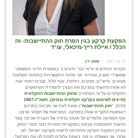
הפקעת קרקע בגין הפרת חוק ההתיישבות- זה
הכלל / איילת רייך-מיכאלי, עו"ד
03 נוב 2017
פסקי דין
הקוראי הוותיקים וודאי כבר יודעים כי במסגרת הליווי המשפטי
שמשרדי מעניק אגודות אני מלווה התקשרויות בתחומי חקלאות
מגוונים: גדשי"ם, מטעים, רפתות, ענף הלול, קנביס רפואי ועוד.
לא אחת הדגשתי בפניכם את הצורך להסדרת השימושים
החקלאיים על פי המתחייב
מחוק ההתיישבות החקלאית
(סייגים לשימוש בקרקע חקלאית ובמים), תשכ"ז-1967
(להלן: "
חוק ההתיישבות
") ומעת לעת אני מביאה בפניכם
דוגמאות למקרים שעלו בפסיקה. המציאות של חקלאי ארצנו
ואף הפסיקה מלמדים על מגמה ברורה של הגברת אכיפה מצד
הרשות המוסמכת ונקיטה בסנקציות חמורות כנגד מפרי החוק,
ובניהן הפקעת הקרקע והחזרתה לרשות מקרקעי ישראל. לא
אחת, אני נשאלת- נו מה, באמת עלולים לקחת לנו את הקרקע?-