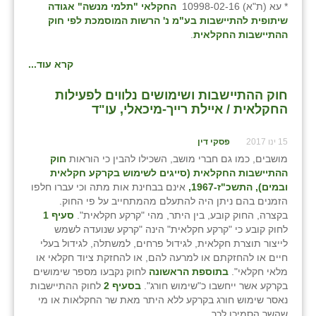
* עא (ת"א) 10998-02-16
החקלאי "תלמי מנשה" אגודה
שיתופית להתיישבות בע"מ נ' הרשות המוסמכת לפי חוק
ההתיישבות החקלאית
.
קרא עוד...
חוק ההתיישבות ושימושים נלווים לפעילות
החקלאית / איילת רייך-מיכאלי, עו"ד
15 ינו 2017
פסקי דין
מושבים, כמו גם חברי מושב, השכילו להבין כי הוראות
חוק
ההתיישבות החקלאית (סייגים לשימוש בקרקע חקלאית
ובמים)
, התשכ"ז-1967,
אינם בבחינת אות מתה וכי עברו חלפו
הזמנים בהם ניתן היה להתעלם מהמתחייב על פי החוק.
בקצרה, החוק קובע, בין היתר, מהי "קרקע חקלאית".
סעיף 1
לחוק קובע כי "קרקע חקלאית" הינה "קרקע שנועדה לשמש
לייצור תוצרת חקלאית, לגידול פרחים, למשתלה, לגידול בעלי
חיים או להחזקתם או למרעה להם, או להחזקת ציוד חקלאי או
מלאי חקלאי".
בתוספת הראשונה
לחוק נקבעו מספר שימושים
בקרקע אשר ייחשבו כ"שימוש חורג".
בסעיף 2
לחוק ההתיישבות
נאסר שימוש חורג בקרקע ללא היתר מאת שר החקלאות או מי
שהשר הסמיכו לכך.