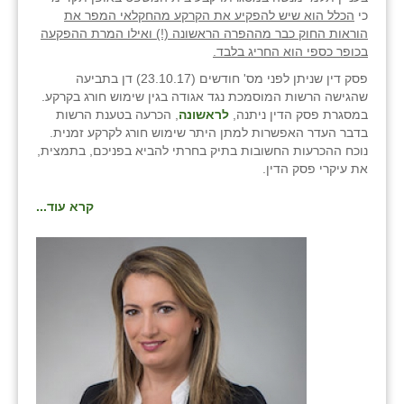
כי
הכלל הוא שיש להפקיע את הקרקע מהחקלאי המפר את
הוראות החוק כבר מההפרה הראשונה (!) ואילו המרת ההפקעה
בכופר כספי הוא החריג בלבד.
פסק דין שניתן לפני מס' חודשים (23.10.17) דן בתביעה
שהגישה הרשות המוסמכת נגד אגודה בגין שימוש חורג בקרקע.
במסגרת פסק הדין ניתנה,
לראשונה
, הכרעה בטענת הרשות
בדבר העדר האפשרות למתן היתר שימוש חורג לקרקע זמנית.
נוכח ההכרעות החשובות בתיק בחרתי להביא בפניכם, בתמצית,
את עיקרי פסק הדין.
קרא עוד...