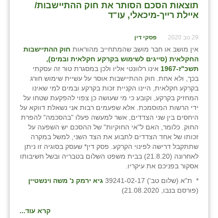
תוצאות הסכם הסותר את חוק ההתיישבות/
כפר הרי״ף
איילת רייך-מיכאלי, עו"ד
כפר מישר
29 נוב 2020
פסקי דין
כפר מע״ש
אין מושב או חבר מושב שהמתחייב מהוראות
חוק ההתיישבות
החקלאית (סייגים לשימוש בקרקע חקלאית ובמים),
כפר מרדכי
תשכ"ז-1967
אינו רלוונטי אליו ולכן במסגרת טור זה עסקתי
בכך, ולא אחת. חוק ההתיישבות אוסר על עשיית שימוש חורג
כפר סבא (אגרא)
בקרקע חקלאית, היינו הקניית זכות בקרקע ובמים למי שאינו
המחזיק בקרקע, וקובע כי מי שעושה כן צפוי להפקעת שטחו על
כפר שמריהו
ידי הרשות המוסמכת. אלא שפעמים רבות אני נשאלת דווקא על
היחסים בין שני הצדדים, אשר למעשה פעלו "בהסכמה" להפרת
מגשימים
החוק. כלומר, האם ל"אי החוקיות" של ההסכם יש השפעה על
זכותו של אחד הצדדים לתבוע את הצד השני, למשל במקרה
מישר
שתתקבל דרישה לפינוי הקרקע. פסק דין* שעסק בסוגיה זו ניתן
לאחרונה (21.8.20) בבית משפט השלום בטבריה ובשל חשיבותו
מכורה
אסקור בפניכם את עיקריו.
מנחמיה
* ת"א (שלום טב') 39241-02-17
גיא ירמק נ' משה וינשטיין
(פורסם בנבו, 21.08.2020)
נאות הכיכר
קרא עוד...