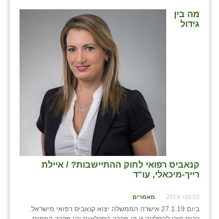
נווה אטי״ב
מה בין
נהריה (אג״ש)
גידול
ניר צבי
עין חצבה
עין תמר
עמרים
קורנית
קלחים
רועי
קנאביס רפואי לחוק ההתיישבות? / איילת
רייך-מיכאלי, עו"ד
רימונים
רמות השבים
03 פבר 2019
מאמרים
ביום 27.1.19 אישרה הממשלה יצוא קנאביס רפואי מישראל.
רמת הדר
רבים חיכו להחלטה זו הן מקרב החקלאים והן מקרב היזמים.