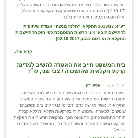
דעו שהתשובה לכך חיובית. ממש לאחרונה בית משפט העליון
(2.10.17)* נגע בסוגיה והדגיש שהפקעת הקרקע היא הכלל,
ואילו הקנס הכספי הוא החריג בלבד.
רע"א 3019/17 החקלאי "תלמי מנשה" אגודה שיתופית
להתיישבות בע"מ נ' הרשות המוסמכת לפי חוק ההתיישבות
החקלאית (פורסם בנבו, 02.10.2017)
קרא עוד...
בית המשפט חייב את האגודה להשיב למדינה
קרקע חקלאית שהושכרה / צבי שני, עו״ד
14 יול 2017
פסקי דין
בשנים האחרונות ניכרת מגמה של הגברת פעולות האכיפה
מטעם הרשות המוסמכת על ביצוע חוק ההתיישבות במשרד
החקלאות, אשר מגישה כתבי תביעה כנגד קיבוצים ומושבים
שעושים, לכאורה, שימוש חורג בקרקעות חקלאיות ללא קבלת
היתר בהתאם לחוק. כתוצאה מכך, מבקשת הרשות את הפקעת
הקרקע מרשות האגודה והשבתה לרמ"י, הפועלת בשם מדינת
ישראל.