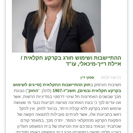
ההתיישבות ושימוש חורג בקרקע חקלאית /
איילת רייך-מיכאלי, עו"ד
11 פבר 2018
פסקי דין
חשיבות העיסוק ב
חוק ההתיישבות החקלאית (סייגים לשימוש
בקרקע חקלאית ובמים), תשכ"ז-1967
(להלן: "
החוק
") נובעת
מכך שבשנים האחרונות חל שינוי דרמטי במדיניות הרשות, אשר
אנו עדים לכך כי בעת האחרונה מגישה תביעות כנגד מי שעושה
שימוש חורג בקרקע ללא קבלת היתר, בניגוד לחוק. אין להקל
ראש בתביעות אלו, אשר לעיתים מובילות לתוצאה הקשה של
הפקעת הקרקע מהחקלאי המפר. יתרה מכך, במאמר קודם
שכתבתי הבאתי בפניכם את הכרעתו של בית המשפט העליון
בעניין תלמי מנשה במסגרתו קבע בית המשפט באופן תקדימי