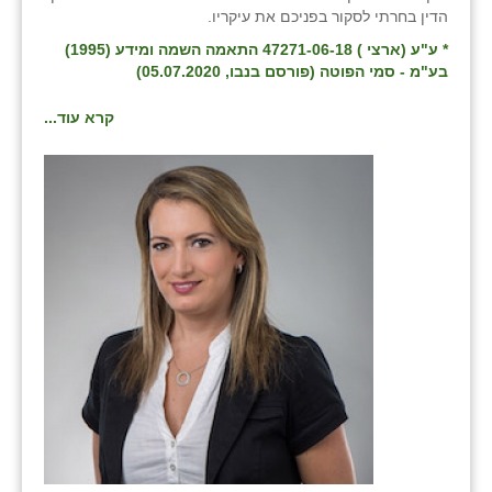
הדין בחרתי לסקור בפניכם את עיקריו.
זוהר
* ע"ע (ארצי ) 47271-06-18 התאמה השמה ומידע (1995)
הדר עם
בע"מ - סמי הפוטה (פורסם בנבו, 05.07.2020)
חבצלת השרון
קרא עוד...
חמרה
חרב לאת
יבול (מורג)
יקנעם
כליל
יד השמונה
כפר אביב
כפר ביאליק