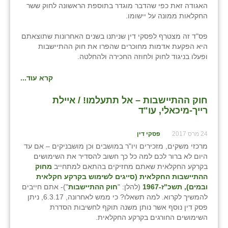
האגודה זאת כפי שהדבר מוגדר בתוספת הראשונה לחוק ששר
החקלאות ממונה על יישומו.
פס"ד זה מצטרף לפסקי דין שניתנו בשנים האחרונות שתוצאתם
היא הפקעת אדמות מחוכרים שהפרו את חוק ההתיישבות
ופעלו בניגוד לחוק ולחוזה החכירה ולהחלטה.
קרא עוד...
חוק ההתיישבות – אל תתעלמו! / איילת
רייך-מיכאלי, עו"ד
24 מרס 2017
פסקי דין
מרכזי משקים, מזכירים ויו"ר במושבים וכן מושבניקים – אם עד
היום לא ברור לכם למה כל כך חשוב להסדיר את השימושים
בקרקע החקלאית שאתם מחזיקים בהתאם למתחייב
מחוק
ההתיישבות החקלאית (סייגים לשימוש בקרקע חקלאית
ובמים), תשכ"ז-1967
(להלן: "
חוק ההתיישבות
")- אתם חייבים
להמשיך לקרוא. למה תשאלו? כי ממש לאחרונה, 6.3.17, ניתן
פסק דין נוסף אשר נותן משנה תוקף לחשיבות הסדרת
השימושים החורגים בקרקע החקלאית.