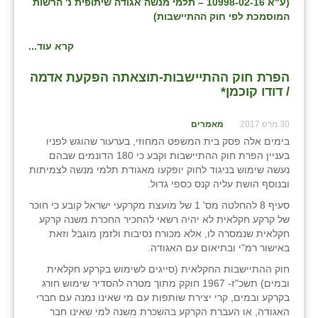
(ע"א 10998-02-16 – תלמי מנשה אגודה שיתופית נ' הרשות
המוסמכת לפי חוק ההתיישבות)
קרא עוד...
הפרת חוק ההתיישבות-תוצאתה הפקעת אדמה
/ דודו קוכמן*
30 מרס 2017
מאמרים
בימים אלה פסק בית המשפט המחוזי, בערעור שהוגש לפניו
בעניין הפרת חוק ההתיישבות וקבע כי 180 הדונמים שבהם
נעשה שימוש בניגוד לחוק יופקעו מאגודת תלמי מנשה לצמיתות
ובנוסף הושת עליה קנס כספי גדול.
סעיף 8 להחלטה מס' 1 של מועצת מקרקעי ישראל קובע כי חוכר
של קרקע חקלאית לא יהיה רשאי להחכיר החכרת משנה קרקע
חקלאית שנמסרה לו, אלא מכורח נסיבות ולזמן מוגבל וזאת
באישור רמ"י ובתיאום עם האגודה.
חוק ההתיישבות החקלאית (סייגים לשימוש בקרקע חקלאית
ובמים) תשכ"ז- 1967 חוקק מתוך מטרה להסדיר שימוש חורג
בקרקע ובמים, קרי יצירת שותפות עם מי שאינו נמנה עם חברי
האגודה, או העברת הקרקע בהשכרת משנה למי שאינו חבר