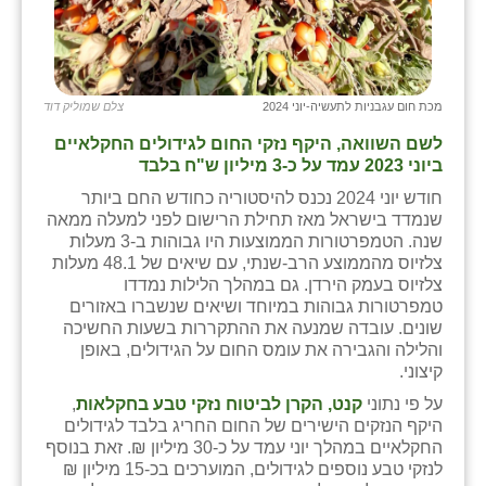
זוהר
הדר עם
חבצלת השרון
מכת חום עגבניות לתעשיה-יוני 2024
צלם שמוליק דוד
לשם השוואה, היקף נזקי החום לגידולים החקלאיים
חמרה
ביוני 2023 עמד על כ-3 מיליון ש"ח בלבד
חרב לאת
חודש יוני 2024 נכנס להיסטוריה כחודש החם ביותר
שנמדד בישראל מאז תחילת הרישום לפני למעלה ממאה
יבול (מורג)
שנה. הטמפרטורות הממוצעות היו גבוהות ב-3 מעלות
צלזיוס מהממוצע הרב-שנתי, עם שיאים של 48.1 מעלות
יקנעם
צלזיוס בעמק הירדן. גם במהלך הלילות נמדדו
טמפרטורות גבוהות במיוחד ושיאים שנשברו באזורים
כליל
שונים. עובדה שמנעה את ההתקררות בשעות החשיכה
והלילה והגבירה את עומס החום על הגידולים, באופן
יד השמונה
קיצוני.
על פי נתוני
קנט, הקרן לביטוח נזקי טבע בחקלאות
,
כפר אביב
היקף הנזקים הישירים של החום החריג בלבד לגידולים
החקלאיים במהלך יוני עמד על כ-30 מיליון ₪. זאת בנוסף
כפר ביאליק
לנזקי טבע נוספים לגידולים, המוערכים בכ-15 מיליון ₪