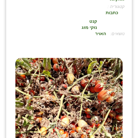
קטגוריה :
בני ציון
כתבות
בצרה
קנט
נזקי מזג
בקעות
:
האויר
ֿגבעת שפירא
גן הדרום
גן השומרון
גני עם
גני יהודה
גנות
ורד יריחו
דקל