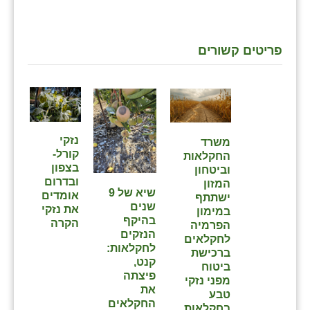
שבי ציון
פריטים קשורים
שדה ורבורג
שדה צבי
שדמה
שכניה
נזקי
משרד
קורל-
החקלאות
תלמי יוסף
בצפון
וביטחון
ובדרום
המזון
בוסתן הגליל
שיא של 9
אומדים
ישתתף
שנים
את נזקי
במימון
בהיקף
הקרה
הפרמיה
הנזקים
לחקלאים
לחקלאות:
ברכישת
קנט,
ביטוח
פיצתה
מפני נזקי
את
טבע
החקלאים
בחקלאות