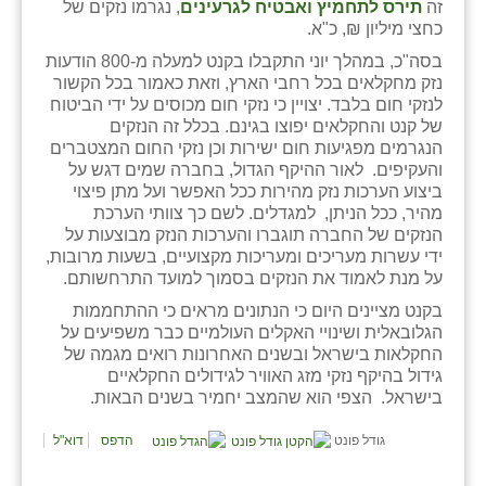
נווה אטי״ב
זה
תירס לתחמיץ ואבטיח לגרעינים
, נגרמו נזקים של
כחצי מיליון ₪, כ"א.
נהריה (אג״ש)
בסה"כ, במהלך יוני התקבלו בקנט למעלה מ-800 הודעות
נזק מחקלאים בכל רחבי הארץ, וזאת כאמור בכל הקשור
ניר צבי
לנזקי חום בלבד. יצויין כי נזקי חום מכוסים על ידי הביטוח
של קנט והחקלאים יפוצו בגינם. בכלל זה הנזקים
עין חצבה
הנגרמים מפגיעות חום ישירות וכן נזקי החום המצטברים
והעקיפים. לאור ההיקף הגדול, בחברה שמים דגש על
עין תמר
ביצוע הערכות נזק מהירות ככל האפשר ועל מתן פיצוי
מהיר, ככל הניתן, למגדלים. לשם כך צוותי הערכת
עמרים
הנזקים של החברה תוגברו והערכות הנזק מבוצעות על
ידי עשרות מעריכים ומעריכות מקצועיים, בשעות מרובות,
קורנית
על מנת לאמוד את הנזקים בסמוך למועד התרחשותם.
קלחים
בקנט מציינים היום כי הנתונים מראים כי ההתחממות
הגלובאלית ושינויי האקלים העולמיים כבר משפיעים על
רועי
החקלאות בישראל ובשנים האחרונות רואים מגמה של
גידול בהיקף נזקי מזג האוויר לגידולים החקלאיים
רימונים
בישראל. הצפי הוא שהמצב יחמיר בשנים הבאות.
רמות השבים
גודל פונט
הדפס
דוא"ל
רמת הדר