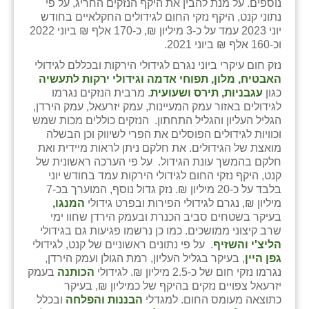
נוספים. על מנת להבין את היקף הנזקים החריג, על פי
כפר הרי״ף
נתוני קנט, היקף נזקי החום לגידולים החקלאיים בחודש
יוני 2023 עמד על כ-3 מיליון ₪, כ-170 אלף ₪ ביוני 2022
כפר מישר
וכ-160 אלף ₪ ביוני 2021.
כפר מע״ש
נזק חום עיקרי ביוני נגרם לגידולי הירקות ובכללם לגידולי
האבטיח, מלון, תפוחי אדמה וגידולי ירקות לתעשיה
כפר מרדכי
כגון
עגבניות, תירס ושעועית
. מרבית הנזקים נגרמו
לגידולים באזור עמק המעיינות, עמק יזרעאל, עמק הירדן,
כפר סבא (אגרא)
הגליל העליון והגליל התחתון. הנזקים כוללים מכות שמש
וכוויות לגידולים הפוסלים את הפרי לשיווק וכן הבשלה
כפר שמריהו
מואצת של הגידולים. את חלקם ניתן לראות מיידית ואת
חלקם בהמשך עונת הגידול. על פי הערכה ראשונית של
מגשימים
קנט, היקף נזקי החום לגידולי הירקות עמד בחודש יוני
בלבד על כ-20 מיליון ₪. נזק גדול נוסף, המוערך בכ-7
מישר
מיליון ₪, נגרם לגידולי הפירות ובפרט גידולי
המנגו,
בעיקר בשטחים סביב הכנרת ובעמק הירדן שחוו ימי
מכורה
שרב קיצוני ממושכים. כמו כן נרשמו פגיעות גם בגידולי
הליצ'י והשזיף
. על פי נתונים ראשוניים של קנט, לגידולי
מנחמיה
גפן היין
, בעיקר בגליל העליון, רמת הגולן ועמק הירדן,
נגרמו נזקי חום של כ-2.5 מיליון ₪. לגידולי
הכותנה
בעמק
נאות הכיכר
יזרעאל צפויים נזקים בהיקף של כמיליון ₪, בעיקר
כתוצאה מעומס החום. למגדלי
הבננות והפלחה
ובכלל