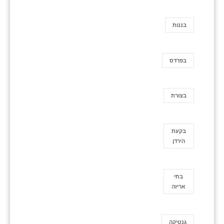
בננות
בפרדס
בצורת
בקעת
הירדן
בתי
אריזה
גנטיקה