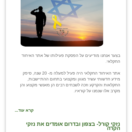
בני ציון
בצרה
בקעות
ֿגבעת שפירא
גן הדרום
בצער אנחנו מודיעים על הפסקת פעילותו של אתר האיחוד
החקלאי.
גן השומרון
אתר האיחוד החקלאי היה פעיל למעלה מ- 20 שנה, סיפק
גני עם
מידע חדשותי עשיר מגוון ומקצועי בתחום ההתיישבות,
החקלאות והקרקע וזכה לשבחים רבים הן מאנשי מקצוע והן
גני יהודה
מקרב אלו שנמנו על קוראיו.
גנות
קרא עוד...
ורד יריחו
נזקי קורל- בצפון ובדרום אומדים את נזקי
דקל
הקרה