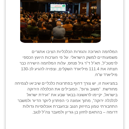
המלחמה הארוכה והגזרות הכלכליות הציבו אתגרים
משמעותיים למשק הישראלי. על פי הערכות היועץ הכספי
לרמטכ”ל, תא”ל ד”ר גיל פנחס, עלות המלחמה הישירה כבר
חצתה את 111.4 מיליארד השקלים, וצפויה להגיע לכ-130
מיליארד ש”ח.
במציאות זו, יש צורך דחוף בפתרונות כלכליים שיביאו לצמיחה
מחודשת. “משוב גרופ”, המובילים את הכלכלה הירוקה
בישראל, יקיימו לראשונה בבאר שבע את “ועידת ישראל
לכלכלה ירוקה”, מתוך אמונה כי הפתרון ליוקר הדיור ולמשבר
התחבורתי טמון בחיזוק הנגב ובהעברת אוכלוסיות גדולות
דרומה – בהתאם לחזון בן גוריון ולמעבר צה”ל לנגב.