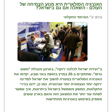
האנרגיה הסולארית היא מנוע הצמיחה של
העולם - השאלה אם גם בישראל?
שבי ציון
נכתב ע"י
האיחוד החקלאי
שדה ורבורג
שדה צבי
שדמה
שכניה
תלמי יוסף
בוסתן הגליל
ב"ועידת ישראל לכלכה ירוקה", בארגון והובלת "משוב
גרופ", שתתקיים ב-26 במרץ בזאפה באר-שבע, יקדמו את
האנרגיה הסולארית במטרה להפוך את ישראל למדינה
ירוקה יותר ועצמאית יותר אנרגטית. כמו כן, ידונו בכירי
החקלאות, המשק והממשל בישראל ביתרונות, איך אפשר
לפתח עוד יותר את המשאב הזה והאם בארץ עושים
מספיק בשימוש באנרגיות מתחדשות