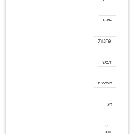
גפנים
גרנות
דבש
דובדבנים
דיג
דיני
עבודה