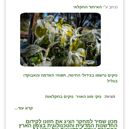
זוהר
נכתב ע"י
האיחוד החקלאי
הדר עם
חבצלת השרון
חמרה
חרב לאת
יבול (מורג)
יקנעם
נזקים נרשמו בגידולי החיטה, תפוחי האדמה והאבוקדו
בגליל
כליל
תגיות:
נזקי מזג האויר
נזקים בחקלאות
יד השמונה
קרא עוד...
כפר אביב
כפר ביאליק
מכון שמיר למחקר הציג את חזונו לקידום
החדשנות המדעית והטכנולוגית בצפון הארץ