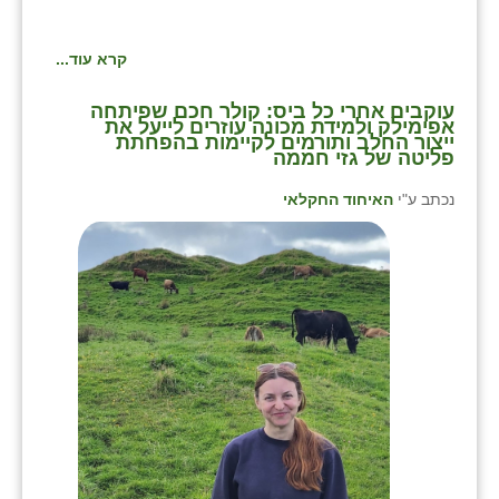
קרא עוד...
⁨עוקבים אחרי כל ביס: קולר חכם שפיתחה
אפימילק ולמידת מכונה עוזרים לייעל את
ייצור החלב ותורמים לקיימות בהפחתת
פליטה של גזי חממה
נכתב ע"י
האיחוד החקלאי