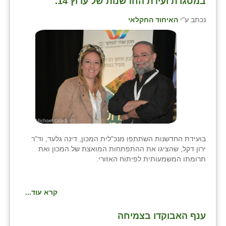
במסגרת ועידת החדשנות של ערוץ 14.
כפר הרי״ף
נכתב ע"י
האיחוד החקלאי
כפר מישר
כפר מע״ש
כפר מרדכי
כפר סבא (אגרא)
כפר שמריהו
מגשימים
בועידת החדשנות השתתפו מנכ"לית המכון, דינה גלעד, וד"ר
מישר
ירון דקל, שהציגו את ההתפתחות המואצת של המכון ואת
תרומתו המשמעותית לפיתוח האזורי.
מכורה
מנחמיה
קרא עוד...
נאות הכיכר
ענף האבוקדו בצמיחה