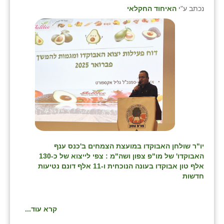
נווה אטי״ב
נכתב ע"י
האיחוד החקלאי
נהריה (אג״ש)
ניר צבי
עין חצבה
עין תמר
עמרים
קורנית
קלחים
יו"ר שולחן האבוקדו במועצת הצמחים ב'כנס ענף
האבוקדו' של מו"פ צפון ושה"מ : צפי לייצוא של כ-130
רועי
אלף טון אבוקדו בעונה הנוכחית ו-11 אלף דונם נטיעות
חדשות
רימונים
רמות השבים
קרא עוד...
רמת הדר