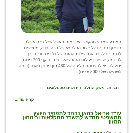
המידע שמגיע מהקולר, על כמות האוכל שכל פרה אוכלת,
בצירוף נתונים על ייצור החלב של כל פרה ופרה, מסייעים
לרפתנים לשפר את יעילות ההזנה של כל פרה ופרה. כך
לדוגמה, שיפור ביעילות ההזנה של רפת בהיקף 700 פרות,
יכול להביא להפחתת פליטה של 460 טון פחמן בשנה (דומה
לשתילה של 8000 עצים)
תגיות:
משק החלב
חידושים טכנולוגים
קרא עוד...
עו"ד אריאל כהאן נבחר לתפקיד היועץ
המשפטי החדש למשרד החקלאות וביטחון
המזון
נכתב ע"י
האיחוד החקלאי