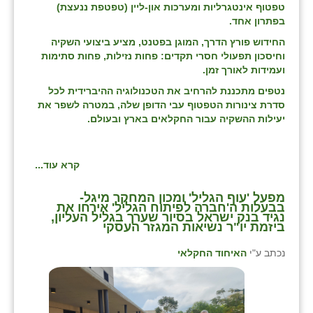
טפטוף אינטגרליות ומערכות און-ליין (טפטפת ננעצת)
בפתרון אחד.
החידוש פורץ הדרך, המוגן בפטנט, מציע ביצועי השקיה
וחיסכון תפעולי חסרי תקדים: פחות נזילות, פחות סתימות
ועמידות לאורך זמן.
נטפים מתכננת להרחיב את הטכנולוגיה ההיברידית לכל
סדרת צינורות הטפטוף עבי הדופן שלה, במטרה לשפר את
יעילות ההשקיה עבור החקלאים בארץ ובעולם.
קרא עוד...
מפעל 'עוף הגליל' ומכון המחקר מיגל-
בבעלות ה'חברה לפיתוח הגליל' אירחו את
נגיד בנק ישראל בסיור שערך בגליל העליון,
ביזמת יו"ר נשיאות המגזר העסקי
נכתב ע"י
האיחוד החקלאי