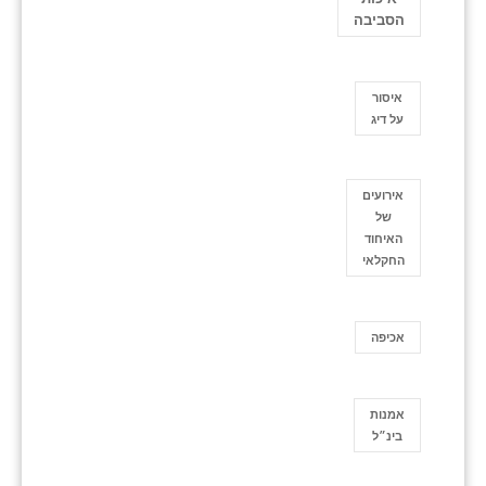
הסביבה
איסור
על דיג
אירועים
של
האיחוד
החקלאי
אכיפה
אמנות
בינ״ל