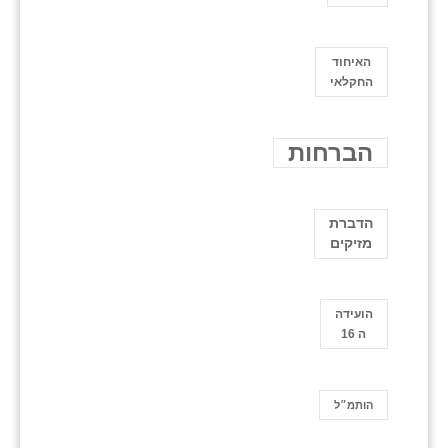
האיחוד
החקלאי
הברחות
הדברת
מזיקים
הועידה
ה 16
הותמ״ל